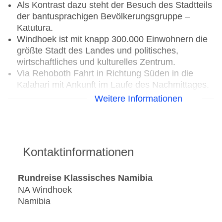
Als Kontrast dazu steht der Besuch des Stadtteils
der bantusprachigen Bevölkerungsgruppe –
Katutura.
Windhoek ist mit knapp 300.000 Einwohnern die
größte Stadt des Landes und politisches,
wirtschaftliches und kulturelles Zentrum.
Via Rehoboth Fahrt in Richtung Süden in die
Kalahari mit Ankunft im Laufe des Nachmittages.
Weitere Informationen
Verpflegungsleistung: Frühstück, Abendessen
3. Tag: Kalahari – Fish River Canyon (ca. 420
km)
Kontaktinformationen
Heute führt die Fahrt in Richtung Süden über
Keetmanshoop zum Fish River Canyon.
Rundreise Klassisches Namibia
Unterwegs besuchst du den Köcherbaumwald
NA Windhoek
und den Giant´s Playground – „Spielplatz der
Namibia
Riesen“.
Bei dem Köcherbaum handelt es sich nicht um