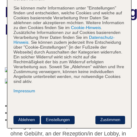
Hotelbeschreibun
Sie können mehr Informationen unter "Einstellungen"
finden und entscheiden, welche Cookies und welche auf
Cookies basierende Verarbeitung Ihrer Daten Sie
ablehnen oder akzeptieren möchten. Weitere Information
Ruzzini Palace
zu den Cookies finden Sie im
Cookie-Hinweis
.
Zusätzliche Informationen zur auf Cookies basierenden
Verarbeitung Ihrer Daten finden Sie im
Datenschutz-
Hinweis
. Sie können zudem jederzeit Ihre Entscheidung
über "Cookie-Einstellungen" [in der Fußzeile der
Webseite] durch Ausschalten der Kategorien widerrufen.
Das bietet Ihre Unterkunft
Ein solcher Widerruf wirkt sich nicht auf die
Rechtmäßigkeit der bis zum Widerruf erfolgten
Verarbeitung aus. Soweit Sie „Ablehnen“ wählen und Ihre
Zustimmung verweigern, können keine individuellen
Angebote unterbreitet werden, nur notwendige Cookies
sind aktiv.
Impressum
Kurtaxe/Ökotaxe/Touristensteuer zahlbar vor Ort
Rezeption
Internet: WLAN/WiFi, im gesamten Hotel
Ablehnen
Einstellungen
Zustimmen
(Anlage): ohne Gebühr, im öffentlichen Bereich:
ohne Gebühr, an der Rezeption/in der Lobby, in