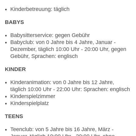
Restaurants: 3
Kinderbetreuung: täglich
Restaurant „Turtle Bay Bar & Grill“: Küche:
Grillgerichte, à la carte, gesetztes Menü,
BABYS
Dinearound, gegen Gebühr, täglich 12:00 Uhr -
23:00 Uhr, klimatisierbar, Raucherbereich
Babysitterservice: gegen Gebühr
Hauptrestaurant „Sim Sim“: Küche: international,
Babyclub: von 0 Jahre bis 4 Jahre, Januar -
Buffet, gegen Gebühr, täglich 07:00 Uhr - 11:00
Dezember, täglich 10:00 Uhr - 20:00 Uhr, gegen
Uhr und 18:30 Uhr - 22:30 Uhr
Gebühr, Sprachen: englisch
Restaurant „Si Ristorante Italiano & Bar“: Küche:
KINDER
italienisch, à la carte, gesetztes Menü,
Dinearound, gegen Gebühr, So. - Fr. 12:00 Uhr -
Kinderanimation: von 0 Jahre bis 12 Jahre,
23:00 Uhr, Sa. 18:00 Uhr - 23:00 Uhr,
täglich 10:00 Uhr - 22:00 Uhr: Sprachen: englisch
klimatisierbar, Raucherbereich
Kinderspielzimmer
Bars & mehr: 4
Kinderspielplatz
Beachclub „Nasma - Beachfront Bar“: täglich
12:00 Uhr - 00:00 Uhr, gegen Gebühr
TEENS
Lobbybar „Sama Lobby Lounge“: täglich 08:00
Uhr - 23:30 Uhr, gegen Gebühr
Teenclub: von 5 Jahre bis 16 Jahre, März -
Bar „Hamilton`s Gastropub“: Mo.-Fr. 16:00 Uhr -