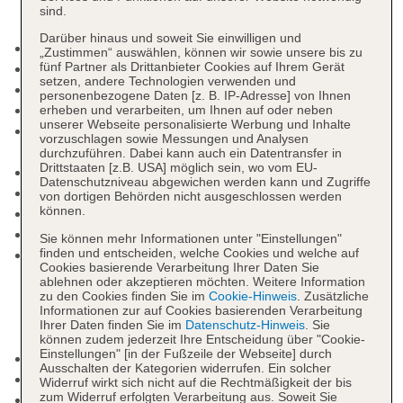
sind.
Darüber hinaus und soweit Sie einwilligen und
Raucherbereich
„Zustimmen“ auswählen, können wir sowie unsere bis zu
fünf Partner als Drittanbieter Cookies auf Ihrem Gerät
Check-in Zeit ab 15:00 Uhr
setzen, andere Technologien verwenden und
Check-out Zeit bis 12:00 Uhr
personenbezogene Daten [z. B. IP-Adresse] von Ihnen
Hoteleröffnung: 2018
erheben und verarbeiten, um Ihnen auf oder neben
unserer Webseite personalisierte Werbung und Inhalte
Rezeption, Geldwechsel möglich, Hotelsafe: ohne
vorzuschlagen sowie Messungen und Analysen
Gebühr
durchzuführen. Dabei kann auch ein Datentransfer in
Drittstaaten [z.B. USA] möglich sein, wo vom EU-
Gästebetreuung
Datenschutzniveau abgewichen werden kann und Zugriffe
Lift
von dortigen Behörden nicht ausgeschlossen werden
können.
Geldautomat in der Unterkunft
Gartenanlage
Sie können mehr Informationen unter "Einstellungen"
finden und entscheiden, welche Cookies und welche auf
Pool „Main Swimming Pool“: Januar - Dezember;
Cookies basierende Verarbeitung Ihrer Daten Sie
saisonabhängig; wetterabhängig, ohne Gebühr,
ablehnen oder akzeptieren möchten. Weitere Information
Outdoor, Süßwasser, Liegen: ohne Gebühr,
zu den Cookies finden Sie im
Cookie-Hinweis
. Zusätzliche
Informationen zur auf Cookies basierenden Verarbeitung
Liegestühle: ohne Gebühr, Sonnenschirme: ohne
Ihrer Daten finden Sie im
Datenschutz-Hinweis
. Sie
Gebühr
können zudem jederzeit Ihre Entscheidung über "Cookie-
Einstellungen" [in der Fußzeile der Webseite] durch
Badetücher: ohne Gebühr
Ausschalten der Kategorien widerrufen. Ein solcher
Souvenirshop, Minimarkt, Friseur
Widerruf wirkt sich nicht auf die Rechtmäßigkeit der bis
zum Widerruf erfolgten Verarbeitung aus. Soweit Sie
Arzt