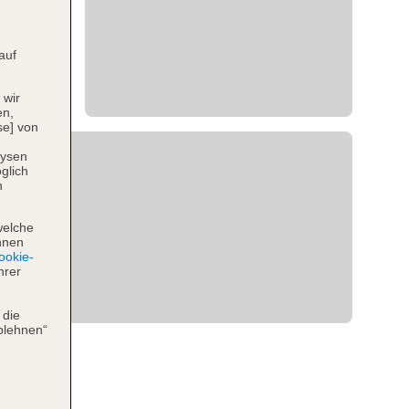
auf
 wir
en,
se] von
lysen
glich
n
welche
hnen
okie-
hrer
 die
blehnen“