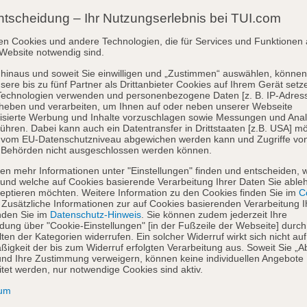
ntscheidung – Ihr Nutzungserlebnis bei TUI.com
en Cookies und andere Technologien, die für Services und Funktionen 
Website notwendig sind.
hinaus und soweit Sie einwilligen und „Zustimmen“ auswählen, können
sere bis zu fünf Partner als Drittanbieter Cookies auf Ihrem Gerät setz
Technologien verwenden und personenbezogene Daten [z. B. IP-Adres
heben und verarbeiten, um Ihnen auf oder neben unserer Webseite
isierte Werbung und Inhalte vorzuschlagen sowie Messungen und Ana
ühren. Dabei kann auch ein Datentransfer in Drittstaaten [z.B. USA] mö
o vom EU-Datenschutzniveau abgewichen werden kann und Zugriffe vo
 Behörden nicht ausgeschlossen werden können.
en mehr Informationen unter "Einstellungen" finden und entscheiden, 
und welche auf Cookies basierende Verarbeitung Ihrer Daten Sie able
eptieren möchten. Weitere Information zu den Cookies finden Sie im
Co
. Zusätzliche Informationen zur auf Cookies basierenden Verarbeitung I
nden Sie im
Datenschutz-Hinweis
. Sie können zudem jederzeit Ihre
dung über "Cookie-Einstellungen" [in der Fußzeile der Webseite] durch
ten der Kategorien widerrufen. Ein solcher Widerruf wirkt sich nicht auf
igkeit der bis zum Widerruf erfolgten Verarbeitung aus. Soweit Sie „A
nd Ihre Zustimmung verweigern, können keine individuellen Angebote
itet werden, nur notwendige Cookies sind aktiv.
sum