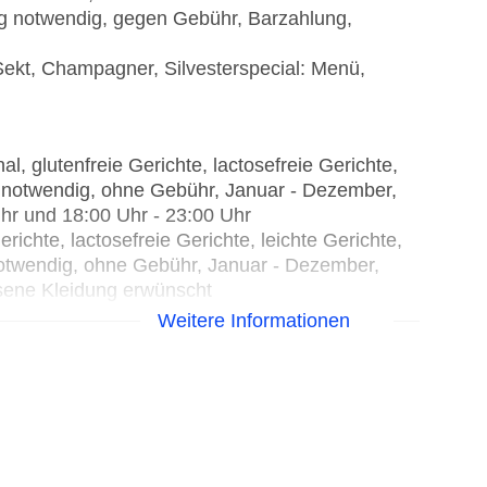
ung notwendig, gegen Gebühr, Barzahlung,
Sekt, Champagner, Silvesterspecial: Menü,
, glutenfreie Gerichte, lactosefreie Gerichte,
ht notwendig, ohne Gebühr, Januar - Dezember,
Uhr und 18:00 Uhr - 23:00 Uhr
chte, lactosefreie Gerichte, leichte Gerichte,
 notwendig, ohne Gebühr, Januar - Dezember,
ssene Kleidung erwünscht
nfreie Gerichte, lactosefreie Gerichte,
Weitere Informationen
ervierung notwendig, ohne Gebühr, Januar -
enfreie Gerichte, lactosefreie Gerichte,
ar - Dezember; saisonabhängig, täglich 17:30
ht
nfreie Gerichte, lactosefreie Gerichte,