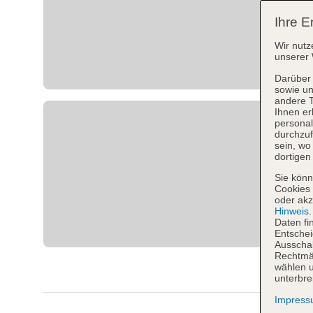
Ihre E
Wir nutz
unserer 
Darüber 
sowie un
andere 
Ihnen er
personal
durchzuf
sein, w
dortigen
Sie könn
Cookies 
oder akz
Hinweis
Daten fi
Entschei
Ausschal
Rechtmäß
wählen u
unterbre
Impres