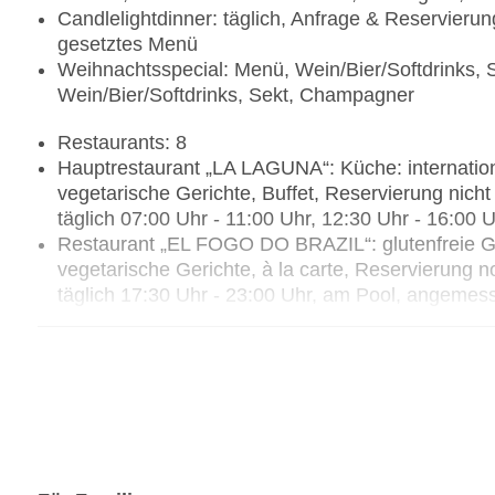
Candlelightdinner: täglich, Anfrage & Reservier
gesetztes Menü
Weihnachtsspecial: Menü, Wein/Bier/Softdrinks, 
Wein/Bier/Softdrinks, Sekt, Champagner
Restaurants: 8
Hauptrestaurant „LA LAGUNA“: Küche: international
vegetarische Gerichte, Buffet, Reservierung nic
täglich 07:00 Uhr - 11:00 Uhr, 12:30 Uhr - 16:00 
Restaurant „EL FOGO DO BRAZIL“: glutenfreie Geri
vegetarische Gerichte, à la carte, Reservierung
täglich 17:30 Uhr - 23:00 Uhr, am Pool, angeme
Restaurant „EL TEMPLO“: Küche: Teppanyaki, glute
vegetarische Gerichte, à la carte, Anfrage & Res
Dezember, täglich 17:30 Uhr - 23:00 Uhr
Restaurant „LA TOSCANA“: Küche: italienisch, glut
vegetarische Gerichte, Buffet, ohne Gebühr, Janu
Uhr - 23:00 Uhr, angemessene Kleidung erwünsc
Restaurant „LA RIVIERA“: Küche: mediterran, glute