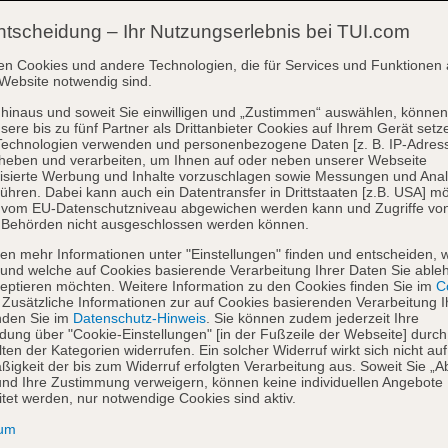
ntscheidung – Ihr Nutzungserlebnis bei TUI.com
en Cookies und andere Technologien, die für Services und Funktionen 
Website notwendig sind.
hinaus und soweit Sie einwilligen und „Zustimmen“ auswählen, können
sere bis zu fünf Partner als Drittanbieter Cookies auf Ihrem Gerät setz
Technologien verwenden und personenbezogene Daten [z. B. IP-Adres
heben und verarbeiten, um Ihnen auf oder neben unserer Webseite
isierte Werbung und Inhalte vorzuschlagen sowie Messungen und Ana
ühren. Dabei kann auch ein Datentransfer in Drittstaaten [z.B. USA] mö
o vom EU-Datenschutzniveau abgewichen werden kann und Zugriffe vo
 Behörden nicht ausgeschlossen werden können.
en mehr Informationen unter "Einstellungen" finden und entscheiden, 
und welche auf Cookies basierende Verarbeitung Ihrer Daten Sie able
eptieren möchten. Weitere Information zu den Cookies finden Sie im
Co
. Zusätzliche Informationen zur auf Cookies basierenden Verarbeitung I
nden Sie im
Datenschutz-Hinweis
. Sie können zudem jederzeit Ihre
dung über "Cookie-Einstellungen" [in der Fußzeile der Webseite] durch
ten der Kategorien widerrufen. Ein solcher Widerruf wirkt sich nicht auf
igkeit der bis zum Widerruf erfolgten Verarbeitung aus. Soweit Sie „A
nd Ihre Zustimmung verweigern, können keine individuellen Angebote
itet werden, nur notwendige Cookies sind aktiv.
sum