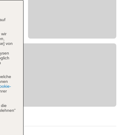
auf
 wir
en,
se] von
lysen
glich
n
welche
hnen
okie-
hrer
 die
blehnen“