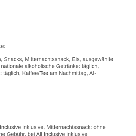
obby: ohne Gebühr, am Pool: ohne Gebühr
te:
erican Express, Diners
n, Snacks, Mitternachtssnack, Eis, ausgewählte
t), bewacht: ohne Gebühr
 nationale alkoholische Getränke: täglich,
agen Nebengebäude: 3
: täglich, Kaffee/Tee am Nachmittag, AI-
Inclusive inklusive, Mitternachtssnack: ohne
hne Gebühr, bei All Inclusive inklusive