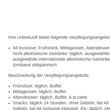
Badetücher: ohne Gebühr
Souvenirshop, Ladenzeile, Friseur
Arzt
Amphitheater
Internet: WLAN/WiFi, an der Rezeption/in der L
Wäscheservice: gegen Gebühr
Concierge Service
Ihre Unterkunft bietet folgende Verpflegungsangebo
Zahlungsarten: TUI Card / VISA, MasterCard, Am
Haustiere nicht erlaubt
All inclusive: Frühstück, Mittagessen, Abendesse
Parkmöglichkeiten: Parkplatz (nach Verfügbarkei
nicht alkoholische Getränke: täglich, ausgewählte
Gebäudeanzahl: 16, Etagen: 3, Zimmer: 955, Et
ausgewählte internationale alkoholische Getränke
Landeskategorie: 5 Sterne
Armband obligatorisch
Beschreibung der Verpflegungsangebote:
Frühstück: täglich, Buffet
Mittagessen: täglich, Buffet
Abendessen: täglich, Buffet, à la carte
Snacks: täglich 24 Stunden, ohne Gebühr, bei All 
Gebühr, bei All Inclusive inklusive, Eis: täglich, o