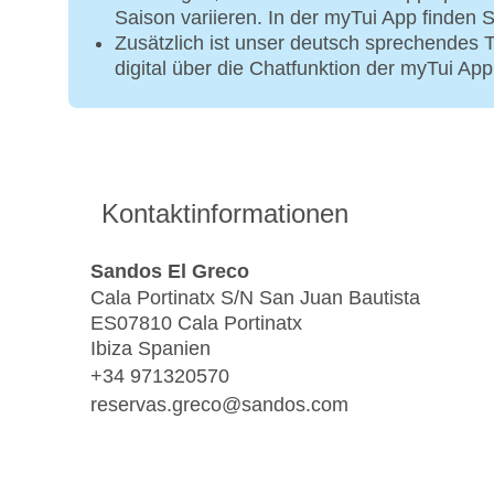
Saison variieren. In der myTui App finden S
Zusätzlich ist unser deutsch sprechendes
digital über die Chatfunktion der myTui App
Kontaktinformationen
Sandos El Greco
Cala Portinatx S/N San Juan Bautista
ES07810 Cala Portinatx
Ibiza Spanien
+34 971320570
reservas.greco@sandos.com