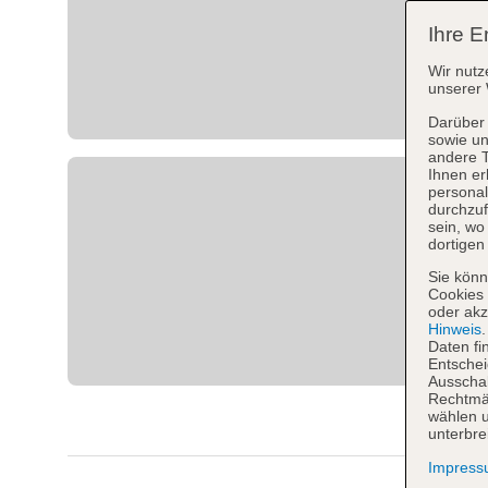
Ihre E
Wir nutz
unserer 
Darüber 
sowie un
andere 
Ihnen er
personal
durchzuf
sein, w
dortigen
Sie könn
Cookies 
oder akz
Hinweis
Daten fi
Entschei
Ausschal
Rechtmäß
wählen u
unterbre
Impres