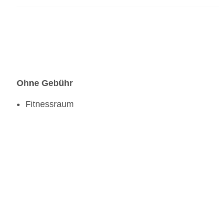
Bars & mehr: 3
Strandbar „Royal Elite beach bar“
Poolbar Outdoor
Loungebar „Tanit Bar“
Ohne Gebühr
Fitnessraum