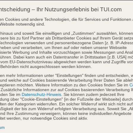
ntscheidung – Ihr Nutzungserlebnis bei TUI.com
en Cookies und andere Technologien, die für Services und Funktionen 
Website notwendig sind.
hinaus und soweit Sie einwilligen und „Zustimmen“ auswählen, können
sere bis zu fünf Partner als Drittanbieter Cookies auf Ihrem Gerät setz
Technologien verwenden und personenbezogene Daten [z. B. IP-Adres
heben und verarbeiten, um Ihnen auf oder neben unserer Webseite
isierte Werbung und Inhalte vorzuschlagen sowie Messungen und Ana
ühren. Dabei kann auch ein Datentransfer in Drittstaaten [z.B. USA] mö
o vom EU-Datenschutzniveau abgewichen werden kann und Zugriffe vo
 Behörden nicht ausgeschlossen werden können.
en mehr Informationen unter "Einstellungen" finden und entscheiden, 
und welche auf Cookies basierende Verarbeitung Ihrer Daten Sie able
eptieren möchten. Weitere Information zu den Cookies finden Sie im
Co
. Zusätzliche Informationen zur auf Cookies basierenden Verarbeitung I
nden Sie im
Datenschutz-Hinweis
. Sie können zudem jederzeit Ihre
dung über "Cookie-Einstellungen" [in der Fußzeile der Webseite] durch
ten der Kategorien widerrufen. Ein solcher Widerruf wirkt sich nicht auf
igkeit der bis zum Widerruf erfolgten Verarbeitung aus. Soweit Sie „A
nd Ihre Zustimmung verweigern, können keine individuellen Angebote
itet werden, nur notwendige Cookies sind aktiv.
sum