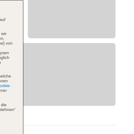
auf
 wir
en,
se] von
lysen
glich
n
welche
hnen
okie-
hrer
 die
blehnen“