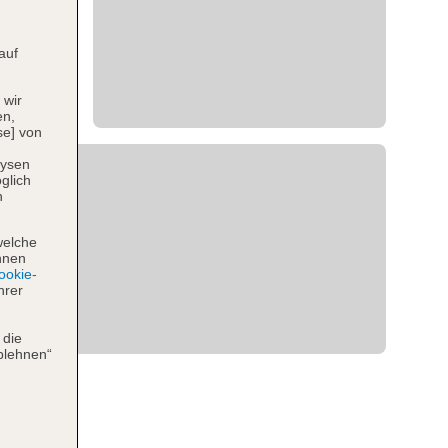
auf
 wir
en,
se] von
lysen
glich
n
welche
hnen
okie-
hrer
 die
blehnen“