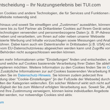
ntscheidung – Ihr Nutzungserlebnis bei TUI.com
en Cookies und andere Technologien, die für Services und Funktionen 
Website notwendig sind.
hinaus und soweit Sie einwilligen und „Zustimmen“ auswählen, können
sere bis zu fünf Partner als Drittanbieter Cookies auf Ihrem Gerät setz
Technologien verwenden und personenbezogene Daten [z. B. IP-Adres
heben und verarbeiten, um Ihnen auf oder neben unserer Webseite
isierte Werbung und Inhalte vorzuschlagen sowie Messungen und Ana
ühren. Dabei kann auch ein Datentransfer in Drittstaaten [z.B. USA] mö
o vom EU-Datenschutzniveau abgewichen werden kann und Zugriffe vo
 Behörden nicht ausgeschlossen werden können.
en mehr Informationen unter "Einstellungen" finden und entscheiden, 
und welche auf Cookies basierende Verarbeitung Ihrer Daten Sie able
eptieren möchten. Weitere Information zu den Cookies finden Sie im
Co
. Zusätzliche Informationen zur auf Cookies basierenden Verarbeitung I
nden Sie im
Datenschutz-Hinweis
. Sie können zudem jederzeit Ihre
dung über "Cookie-Einstellungen" [in der Fußzeile der Webseite] durch
ten der Kategorien widerrufen. Ein solcher Widerruf wirkt sich nicht auf
igkeit der bis zum Widerruf erfolgten Verarbeitung aus. Soweit Sie „A
nd Ihre Zustimmung verweigern, können keine individuellen Angebote
itet werden, nur notwendige Cookies sind aktiv.
sum