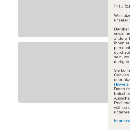
Ihre E
Wir nutz
unserer 
Darüber 
sowie un
andere 
Ihnen er
personal
durchzuf
sein, w
dortigen
Sie könn
Cookies 
oder akz
Hinweis
Daten fi
Entschei
Ausschal
Rechtmäß
wählen u
unterbre
Impres