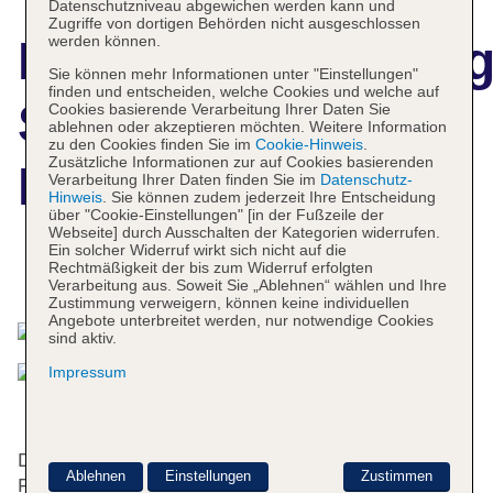
Datenschutzniveau abgewichen werden kann und
Zugriffe von dortigen Behörden nicht ausgeschlossen
werden können.
Hotelbeschreibun
Sie können mehr Informationen unter "Einstellungen"
finden und entscheiden, welche Cookies und welche auf
Santa Quaranta
Cookies basierende Verarbeitung Ihrer Daten Sie
ablehnen oder akzeptieren möchten. Weitere Information
zu den Cookies finden Sie im
Cookie-Hinweis
.
Zusätzliche Informationen zur auf Cookies basierenden
Premium Resort
Verarbeitung Ihrer Daten finden Sie im
Datenschutz-
Hinweis
. Sie können zudem jederzeit Ihre Entscheidung
über "Cookie-Einstellungen" [in der Fußzeile der
Webseite] durch Ausschalten der Kategorien widerrufen.
Ein solcher Widerruf wirkt sich nicht auf die
Rechtmäßigkeit der bis zum Widerruf erfolgten
Das bietet Ihre Unterkunft
Verarbeitung aus. Soweit Sie „Ablehnen“ wählen und Ihre
Zustimmung verweigern, können keine individuellen
Angebote unterbreitet werden, nur notwendige Cookies
sind aktiv.
Impressum
Dieses Resort verfügt über einen Aufzug und eine
Ablehnen
Einstellungen
Zustimmen
Rezeption. Die Unterbringung bietet eine