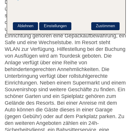
Die 52 Zimmer verteilen sich auf 6 Etagen und sind
über einen Aufzug erreichbar. Rund um die Uhr
steht den Gästen englischsprachiges Personal an
der Rezeption mit Tat und Rat zur Seite, das Ein-
Ablehnen
Einstellungen
Zustimmen
und Auschecken ist 24 h am Tag möglich. Zur
Einrichtung gehören eine Gepäckaufbewahrung, ein
Safe und eine Wechselstube. Im Resort steht
WLAN zur Verfügung. Hilfestellung bei der Buchung
von Ausflügen wird am Tourdesk geboten. Die
Anlage verfügt über eine Reihe von
behindertengerechten Annehmlichkeiten. Die
Unterbringung verfügt über rollstuhlgerechte
Einrichtungen. Neben einem Supermarkt und einem
Souvenirshop sind weitere Geschäfte zu finden. Ein
schöner Garten und ein Spielplatz gehören zum
Gelände des Resorts. Bei einer Anreise mit dem
Auto können die Gäste dieses in einer Garage
(gegen Gebühr) oder auf dem Parkplatz parken. Zu
den weiteren Angeboten zählen ein 24h-
Sicherheitsdienst, ein Babysitterservice, eine