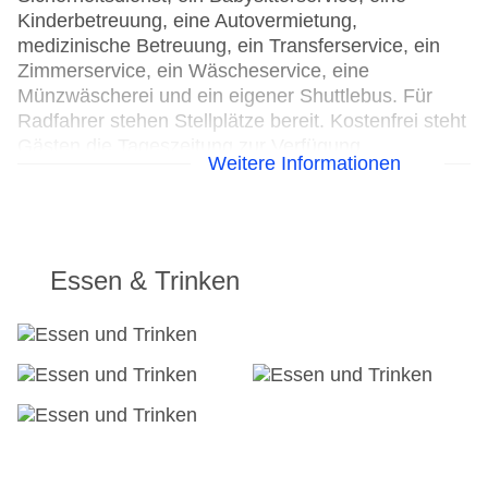
Kinderbetreuung, eine Autovermietung,
medizinische Betreuung, ein Transferservice, ein
Zimmerservice, ein Wäscheservice, eine
Münzwäscherei und ein eigener Shuttlebus. Für
Radfahrer stehen Stellplätze bereit. Kostenfrei steht
Gästen die Tageszeitung zur Verfügung.
Weitere Informationen
24h Rezeption
Parkplatz
Check-in von: 18:00:00
Check-out bis: 11:00:00
Essen & Trinken
Konferenzraum
Garage: gegen Gebühr
Garten
Hotelsafe
WLAN/WiFi im Hotel
Lift
Minimarkt
Anzahl der Konferenzräume: 1