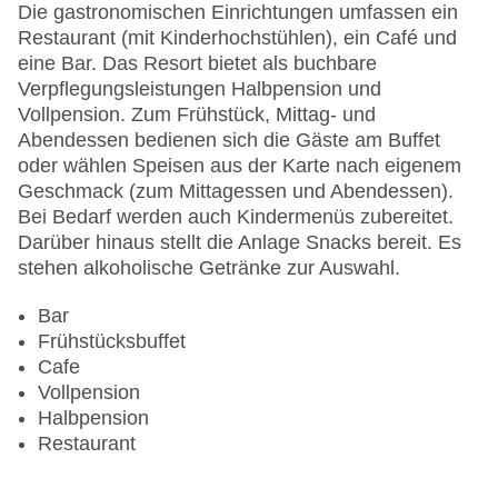
Anzahl der Aufzüge: 1
Die gastronomischen Einrichtungen umfassen ein
Zimmerservice
Restaurant (mit Kinderhochstühlen), ein Café und
Sonnenterrasse
eine Bar. Das Resort bietet als buchbare
Gesamtanzahl der Stockwerke: 6
Verpflegungsleistungen Halbpension und
Gesamtanzahl der Zimmer: 52
Vollpension. Zum Frühstück, Mittag- und
Pools:Indoor Pool, Outdoor Pool, Sonnenschirme
Abendessen bedienen sich die Gäste am Buffet
am Pool, Liegen am Pool
oder wählen Speisen aus der Karte nach eigenem
Zahlungsarten: American Express, Mastercard,
Geschmack (zum Mittagessen und Abendessen).
Visa
Bei Bedarf werden auch Kindermenüs zubereitet.
Landeskategorie: 4 Sterne
Darüber hinaus stellt die Anlage Snacks bereit. Es
stehen alkoholische Getränke zur Auswahl.
Bar
Frühstücksbuffet
Cafe
Vollpension
Halbpension
Restaurant