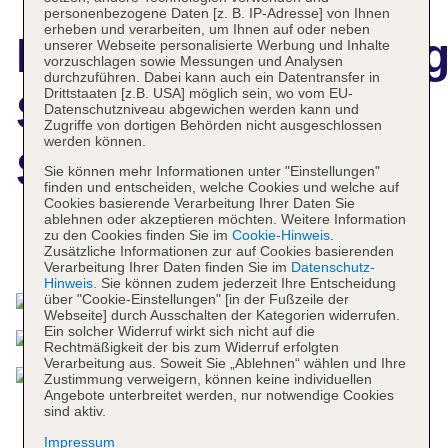
personenbezogene Daten [z. B. IP-Adresse] von Ihnen
erheben und verarbeiten, um Ihnen auf oder neben
Hotelbeschreibun
unserer Webseite personalisierte Werbung und Inhalte
vorzuschlagen sowie Messungen und Analysen
durchzuführen. Dabei kann auch ein Datentransfer in
Drittstaaten [z.B. USA] möglich sein, wo vom EU-
Santi Resort and
Datenschutzniveau abgewichen werden kann und
Zugriffe von dortigen Behörden nicht ausgeschlossen
werden können.
Spa
Sie können mehr Informationen unter "Einstellungen"
finden und entscheiden, welche Cookies und welche auf
Cookies basierende Verarbeitung Ihrer Daten Sie
ablehnen oder akzeptieren möchten. Weitere Information
zu den Cookies finden Sie im
Cookie-Hinweis
.
Das bietet Ihre Unterkunft
Zusätzliche Informationen zur auf Cookies basierenden
Verarbeitung Ihrer Daten finden Sie im
Datenschutz-
Hinweis
. Sie können zudem jederzeit Ihre Entscheidung
über "Cookie-Einstellungen" [in der Fußzeile der
Webseite] durch Ausschalten der Kategorien widerrufen.
Ein solcher Widerruf wirkt sich nicht auf die
Rechtmäßigkeit der bis zum Widerruf erfolgten
Verarbeitung aus. Soweit Sie „Ablehnen“ wählen und Ihre
Zustimmung verweigern, können keine individuellen
Angebote unterbreitet werden, nur notwendige Cookies
sind aktiv.
Impressum