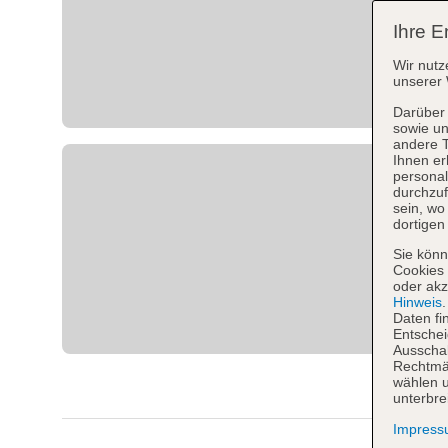
Ihre E
Wir nutz
unserer 
Darüber 
sowie un
andere 
Ihnen er
personal
durchzuf
sein, w
dortigen
Sie könn
Cookies 
oder akz
Hinweis
Daten fi
Entschei
Ausschal
Rechtmäß
wählen u
unterbre
Impres