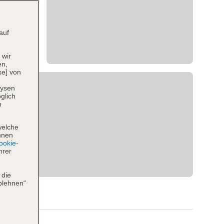
auf
 wir
en,
se] von
lysen
glich
n
welche
hnen
okie-
hrer
 die
blehnen“