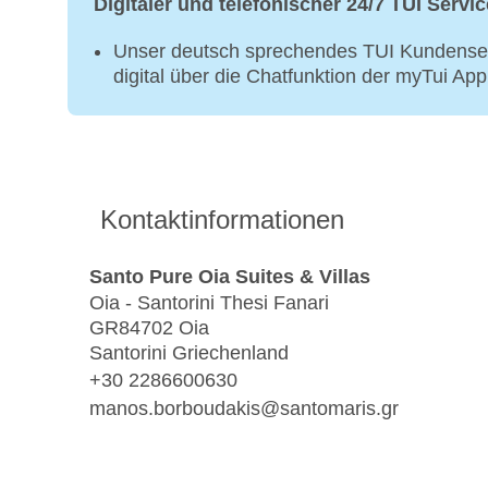
Digitaler und telefonischer 24/7 TUI Servic
Unser deutsch sprechendes TUI Kundenser
digital über die Chatfunktion der myTui Ap
Kontaktinformationen
Santo Pure Oia Suites & Villas
Oia - Santorini Thesi Fanari
GR84702 Oia
Santorini Griechenland
+30 2286600630
manos.borboudakis@santomaris.gr