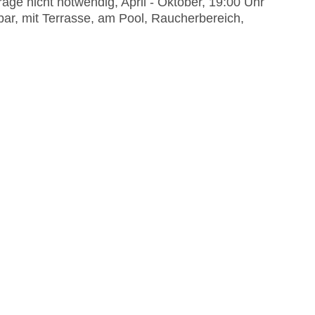
age nicht notwendig, April - Oktober, 19:00 Uhr
rbar, mit Terrasse, am Pool, Raucherbereich,