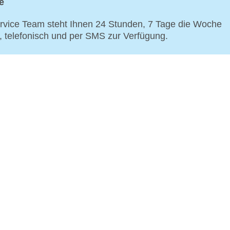
e
vice Team steht Ihnen 24 Stunden, 7 Tage die Woche
p, telefonisch und per SMS zur Verfügung.