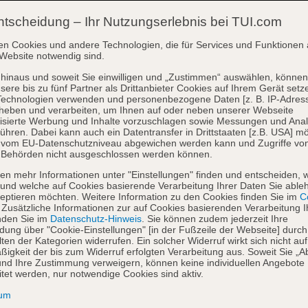
ntscheidung – Ihr Nutzungserlebnis bei TUI.com
en Cookies und andere Technologien, die für Services und Funktionen 
Website notwendig sind.
hinaus und soweit Sie einwilligen und „Zustimmen“ auswählen, können
sere bis zu fünf Partner als Drittanbieter Cookies auf Ihrem Gerät setz
Technologien verwenden und personenbezogene Daten [z. B. IP-Adres
heben und verarbeiten, um Ihnen auf oder neben unserer Webseite
isierte Werbung und Inhalte vorzuschlagen sowie Messungen und Ana
ühren. Dabei kann auch ein Datentransfer in Drittstaaten [z.B. USA] mö
o vom EU-Datenschutzniveau abgewichen werden kann und Zugriffe vo
 Behörden nicht ausgeschlossen werden können.
en mehr Informationen unter "Einstellungen" finden und entscheiden, 
und welche auf Cookies basierende Verarbeitung Ihrer Daten Sie able
eptieren möchten. Weitere Information zu den Cookies finden Sie im
Co
. Zusätzliche Informationen zur auf Cookies basierenden Verarbeitung I
nden Sie im
Datenschutz-Hinweis
. Sie können zudem jederzeit Ihre
dung über "Cookie-Einstellungen" [in der Fußzeile der Webseite] durch
ten der Kategorien widerrufen. Ein solcher Widerruf wirkt sich nicht auf
igkeit der bis zum Widerruf erfolgten Verarbeitung aus. Soweit Sie „A
nd Ihre Zustimmung verweigern, können keine individuellen Angebote
itet werden, nur notwendige Cookies sind aktiv.
sum