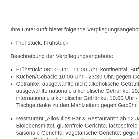
Zahlungsarten: TUI Card / VISA, MasterCard, Am
Haustiere nicht erlaubt
Parkmöglichkeiten: Parkplatz (nach Verfügbarkeit)
überdacht: ohne Gebühr
Ihre Unterkunft bietet folgende Verpflegungsangebo
Businesscenter
Tagungseinrichtungen: Konferenzräume: 3, klimat
Frühstück: Frühstück
Tagungsequipment, Coffee Breaks
Etagen: 2, Zimmer: 83, Villen: 2
Beschreibung der Verpflegungsangebote:
Landeskategorie: 5 Sterne
Frühstück: 08:00 Uhr - 11:00 Uhr, kontinental, Bu
Kuchen/Gebäck: 10:00 Uhr - 23:30 Uhr, gegen G
Getränke: ausgewählte nicht alkoholische Geträn
ausgewählte nationale alkoholische Getränke: 10
internationale alkoholische Getränke: 10:00 Uhr 
Tischgetränke zu den Mahlzeiten: gegen Gebühr
Restaurant „Alios Ilios Bar & Restaurant“: ab 12 J
Biolebensmittel, glutenfreie Gerichte, lactosefre
saisonale Gerichte, vegetarische Gerichte: gege