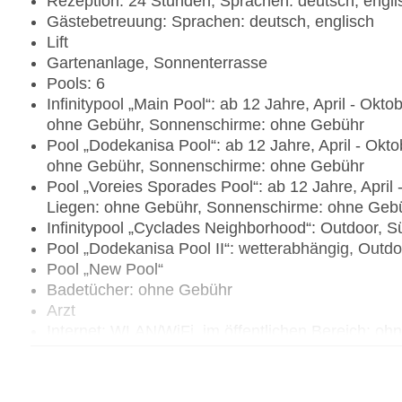
Rezeption: 24 Stunden, Sprachen: deutsch, engli
Gästebetreuung: Sprachen: deutsch, englisch
Lift
Gartenanlage, Sonnenterrasse
Pools: 6
Infinitypool „Main Pool“: ab 12 Jahre, April - Ok
ohne Gebühr, Sonnenschirme: ohne Gebühr
Pool „Dodekanisa Pool“: ab 12 Jahre, April - Okt
ohne Gebühr, Sonnenschirme: ohne Gebühr
Pool „Voreies Sporades Pool“: ab 12 Jahre, April
Liegen: ohne Gebühr, Sonnenschirme: ohne Geb
Infinitypool „Cyclades Neighborhood“: Outdoor,
Pool „Dodekanisa Pool II“: wetterabhängig, Out
Pool „New Pool“
Badetücher: ohne Gebühr
Arzt
Internet: WLAN/WiFi, im öffentlichen Bereich: oh
Gebühr, in der Bar: ohne Gebühr, am Pool: ohne
Wäscheservice: gegen Gebühr
Concierge Service, Gepäckservice