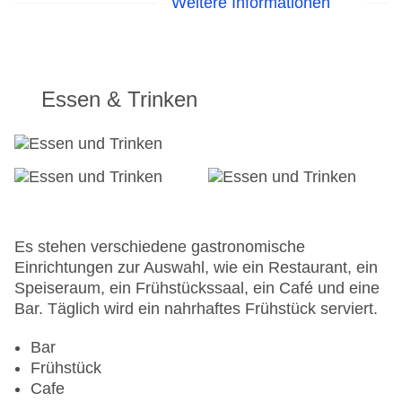
Weitere Informationen
Garten: gegen Gebühr
Hotelsafe
WLAN/WiFi im Hotel
Lift
Minimarkt
Essen & Trinken
Anzahl der Aufzüge: 1
Zimmerservice
Gesamtanzahl der Stockwerke: 8
Gesamtanzahl der Zimmer: 105
Zahlungsarten: American Express, Mastercard,
Visa
Landeskategorie: 3 Sterne
Es stehen verschiedene gastronomische
Einrichtungen zur Auswahl, wie ein Restaurant, ein
Speiseraum, ein Frühstückssaal, ein Café und eine
Bar. Täglich wird ein nahrhaftes Frühstück serviert.
Bar
Frühstück
Cafe