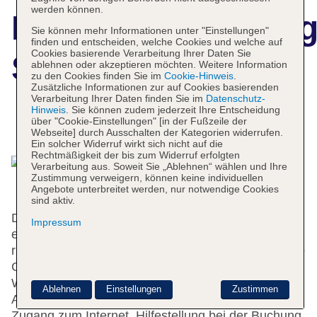
werden können.
Hotelbeschreibun
Sie können mehr Informationen unter "Einstellungen"
finden und entscheiden, welche Cookies und welche auf
Cookies basierende Verarbeitung Ihrer Daten Sie
Savoy
ablehnen oder akzeptieren möchten. Weitere Information
zu den Cookies finden Sie im
Cookie-Hinweis
.
Zusätzliche Informationen zur auf Cookies basierenden
Verarbeitung Ihrer Daten finden Sie im
Datenschutz-
Hinweis
. Sie können zudem jederzeit Ihre Entscheidung
über "Cookie-Einstellungen" [in der Fußzeile der
Das bietet Ihre Unterkunft
Webseite] durch Ausschalten der Kategorien widerrufen.
Ein solcher Widerruf wirkt sich nicht auf die
Rechtmäßigkeit der bis zum Widerruf erfolgten
Verarbeitung aus. Soweit Sie „Ablehnen“ wählen und Ihre
Zustimmung verweigern, können keine individuellen
Angebote unterbreitet werden, nur notwendige Cookies
sind aktiv.
Das Hotel bietet 105 Zimmer auf 8 Etagen, die mit
Impressum
einem Aufzug erreichbar sind. Die Rezeption ist
rund um die Uhr besetzt. Serviceleistungen wie eine
Gepäckaufbewahrung, ein Safe und eine
Wechselstube tragen zu einem komfortablen
Ablehnen
Einstellungen
Zustimmen
Aufenthalt bei. Per WLAN erhalten die Gäste
Zugang zum Internet. Hilfestellung bei der Buchung