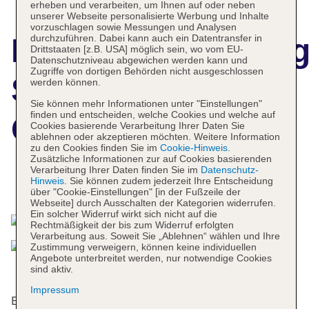
erheben und verarbeiten, um Ihnen auf oder neben
unserer Webseite personalisierte Werbung und Inhalte
vorzuschlagen sowie Messungen und Analysen
Hotelbeschreibun
durchzuführen. Dabei kann auch ein Datentransfer in
Drittstaaten [z.B. USA] möglich sein, wo vom EU-
Datenschutzniveau abgewichen werden kann und
Zugriffe von dortigen Behörden nicht ausgeschlossen
Scandic Palace
werden können.
Sie können mehr Informationen unter "Einstellungen"
finden und entscheiden, welche Cookies und welche auf
Copenhagen
Cookies basierende Verarbeitung Ihrer Daten Sie
ablehnen oder akzeptieren möchten. Weitere Information
zu den Cookies finden Sie im
Cookie-Hinweis
.
Zusätzliche Informationen zur auf Cookies basierenden
Verarbeitung Ihrer Daten finden Sie im
Datenschutz-
Hinweis
. Sie können zudem jederzeit Ihre Entscheidung
Das bietet Ihre Unterkunft
über "Cookie-Einstellungen" [in der Fußzeile der
Webseite] durch Ausschalten der Kategorien widerrufen.
Ein solcher Widerruf wirkt sich nicht auf die
Rechtmäßigkeit der bis zum Widerruf erfolgten
Verarbeitung aus. Soweit Sie „Ablehnen“ wählen und Ihre
Zustimmung verweigern, können keine individuellen
Angebote unterbreitet werden, nur notwendige Cookies
sind aktiv.
Impressum
Erbaut wurde dieses Historienhotel im Jahre 1910.