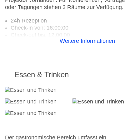
Projektor vorhanden. Für Konferenzen, Vorträge
oder Tagungen stehen 3 Räume zur Verfügung.
24h Rezeption
Check-in von: 16:00:00
Check-out bis: 12:00:00
Weitere Informationen
Konferenzraum
Hoteleröffnung: 1910
Hotelsafe: ohne Gebühr
WLAN/WiFi im Hotel
Letzte umfassende Renovierung: 2009
Essen & Trinken
Lift: ohne Gebühr
Anzahl der Konferenzräume: 3
Zimmerservice
Gesamtanzahl der Stockwerke: 5
Gesamtanzahl der Zimmer: 169
Zahlungsarten: American Express, Diners Club,
EC Maestro, Mastercard, Visa
Landeskategorie: 4 Sterne
Der gastronomische Bereich umfasst ein