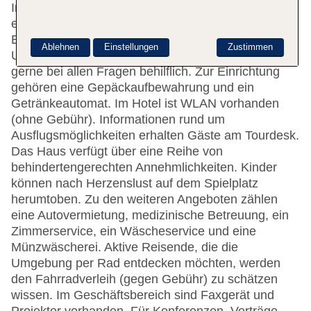
In den 169 Nichtraucherzimmern werden die Gäste
einen entspannten Aufenthalt erleben.
Englischsprachiges Personal an der rund um die
Ablehnen
Einstellungen
Zustimmen
Uhr besetzten Rezeption im Empfangsbereich ist
gerne bei allen Fragen behilflich. Zur Einrichtung
gehören eine Gepäckaufbewahrung und ein
Getränkeautomat. Im Hotel ist WLAN vorhanden
(ohne Gebühr). Informationen rund um
Ausflugsmöglichkeiten erhalten Gäste am Tourdesk.
Das Haus verfügt über eine Reihe von
behindertengerechten Annehmlichkeiten. Kinder
können nach Herzenslust auf dem Spielplatz
herumtoben. Zu den weiteren Angeboten zählen
eine Autovermietung, medizinische Betreuung, ein
Zimmerservice, ein Wäscheservice und eine
Münzwäscherei. Aktive Reisende, die die
Umgebung per Rad entdecken möchten, werden
den Fahrradverleih (gegen Gebühr) zu schätzen
wissen. Im Geschäftsbereich sind Faxgerät und