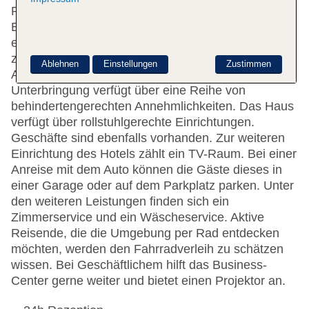
Rezeption ist rund um die Uhr besetzt. Die
Einrichtung umfasst eine Gepäckaufbewahrung und
einen Safe. Per WLAN erhalten die Gäste Zugang
zum Internet. Hilfestellung bei der Buchung von
Ablehnen
Einstellungen
Zustimmen
Ausflügen wird am Tourdesk geboten. Die
Unterbringung verfügt über eine Reihe von
behindertengerechten Annehmlichkeiten. Das Haus
verfügt über rollstuhlgerechte Einrichtungen.
Geschäfte sind ebenfalls vorhanden. Zur weiteren
Einrichtung des Hotels zählt ein TV-Raum. Bei einer
Anreise mit dem Auto können die Gäste dieses in
einer Garage oder auf dem Parkplatz parken. Unter
den weiteren Leistungen finden sich ein
Zimmerservice und ein Wäscheservice. Aktive
Reisende, die die Umgebung per Rad entdecken
möchten, werden den Fahrradverleih zu schätzen
wissen. Bei Geschäftlichem hilft das Business-
Center gerne weiter und bietet einen Projektor an.