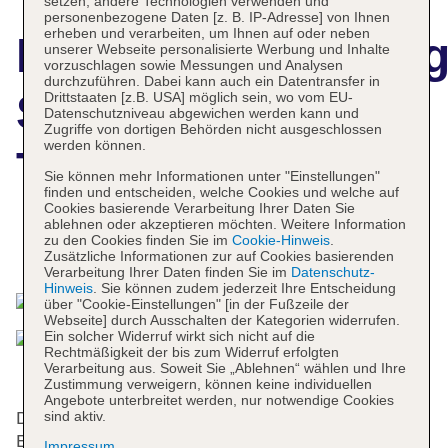
setzen, andere Technologien verwenden und
personenbezogene Daten [z. B. IP-Adresse] von Ihnen
erheben und verarbeiten, um Ihnen auf oder neben
Hotelbeschreibun
unserer Webseite personalisierte Werbung und Inhalte
vorzuschlagen sowie Messungen und Analysen
durchzuführen. Dabei kann auch ein Datentransfer in
Scandic Plaza
Drittstaaten [z.B. USA] möglich sein, wo vom EU-
Datenschutzniveau abgewichen werden kann und
Zugriffe von dortigen Behörden nicht ausgeschlossen
werden können.
Turku
Sie können mehr Informationen unter "Einstellungen"
finden und entscheiden, welche Cookies und welche auf
Cookies basierende Verarbeitung Ihrer Daten Sie
ablehnen oder akzeptieren möchten. Weitere Information
zu den Cookies finden Sie im
Cookie-Hinweis
.
Das bietet Ihre Unterkunft
Zusätzliche Informationen zur auf Cookies basierenden
Verarbeitung Ihrer Daten finden Sie im
Datenschutz-
Hinweis
. Sie können zudem jederzeit Ihre Entscheidung
über "Cookie-Einstellungen" [in der Fußzeile der
Webseite] durch Ausschalten der Kategorien widerrufen.
Ein solcher Widerruf wirkt sich nicht auf die
Rechtmäßigkeit der bis zum Widerruf erfolgten
Verarbeitung aus. Soweit Sie „Ablehnen“ wählen und Ihre
Zustimmung verweigern, können keine individuellen
Angebote unterbreitet werden, nur notwendige Cookies
sind aktiv.
Das Hotel bietet 117 Nichtraucherzimmer auf 6
Etagen, die mit einem Aufzug erreichbar sind. Die
Impressum