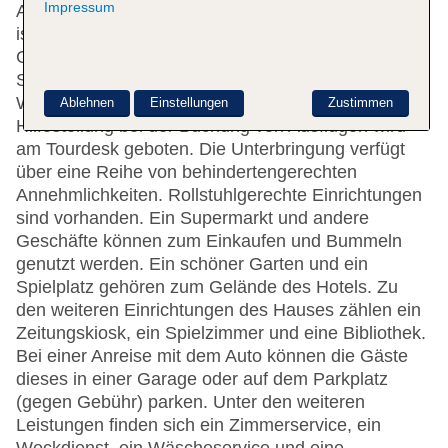
Impressum
Aufzug. Das freundliche Personal an der Rezeption
ist gerne bei allen Fragen behilflich. Eine
Garderobe, eine Gepäckaufbewahrung und ein
Safe gehören zur Einrichtung des Hauses. Per
WLAN erhalten die Gäste Zugang zum Internet.
Ablehnen
Einstellungen
Zustimmen
Hilfestellung bei der Buchung von Ausflügen wird
am Tourdesk geboten. Die Unterbringung verfügt
über eine Reihe von behindertengerechten
Annehmlichkeiten. Rollstuhlgerechte Einrichtungen
sind vorhanden. Ein Supermarkt und andere
Geschäfte können zum Einkaufen und Bummeln
genutzt werden. Ein schöner Garten und ein
Spielplatz gehören zum Gelände des Hotels. Zu
den weiteren Einrichtungen des Hauses zählen ein
Zeitungskiosk, ein Spielzimmer und eine Bibliothek.
Bei einer Anreise mit dem Auto können die Gäste
dieses in einer Garage oder auf dem Parkplatz
(gegen Gebühr) parken. Unter den weiteren
Leistungen finden sich ein Zimmerservice, ein