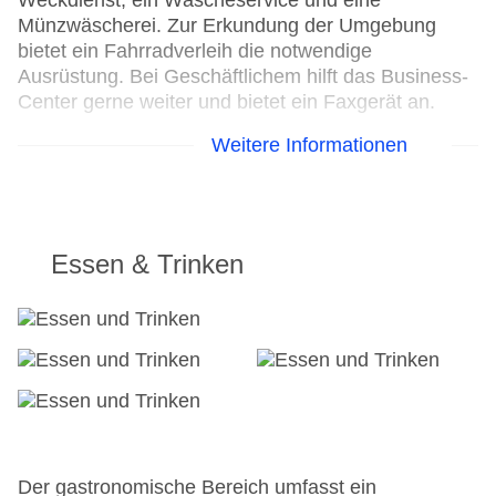
Weckdienst, ein Wäscheservice und eine
Münzwäscherei. Zur Erkundung der Umgebung
bietet ein Fahrradverleih die notwendige
Ausrüstung. Bei Geschäftlichem hilft das Business-
Center gerne weiter und bietet ein Faxgerät an.
Weitere Informationen
24h Rezeption
Parkplatz: gegen Gebühr
Check-in von: 17:00:00
Check-out bis: 12:00:00
Konferenzraum
Essen & Trinken
Garage
Garten: ohne Gebühr
Hoteleröffnung: 2012
Hotelsafe
WLAN/WiFi im Hotel
Lift
Minimarkt
Anzahl der Konferenzräume: 5
Anzahl der Aufzüge: 1
Der gastronomische Bereich umfasst ein