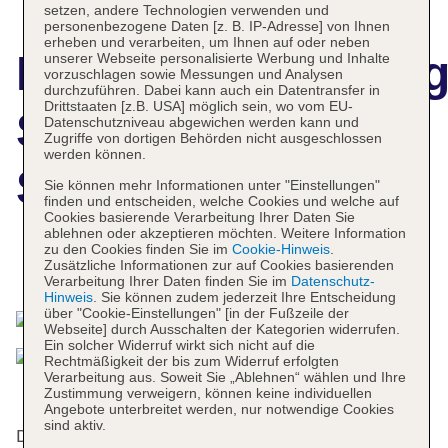
setzen, andere Technologien verwenden und
personenbezogene Daten [z. B. IP-Adresse] von Ihnen
erheben und verarbeiten, um Ihnen auf oder neben
Hotelbeschreibun
unserer Webseite personalisierte Werbung und Inhalte
vorzuschlagen sowie Messungen und Analysen
durchzuführen. Dabei kann auch ein Datentransfer in
Drittstaaten [z.B. USA] möglich sein, wo vom EU-
Scandic Tampere
Datenschutzniveau abgewichen werden kann und
Zugriffe von dortigen Behörden nicht ausgeschlossen
werden können.
Station
Sie können mehr Informationen unter "Einstellungen"
finden und entscheiden, welche Cookies und welche auf
Cookies basierende Verarbeitung Ihrer Daten Sie
ablehnen oder akzeptieren möchten. Weitere Information
zu den Cookies finden Sie im
Cookie-Hinweis
.
Zusätzliche Informationen zur auf Cookies basierenden
Das bietet Ihre Unterkunft
Verarbeitung Ihrer Daten finden Sie im
Datenschutz-
Hinweis
. Sie können zudem jederzeit Ihre Entscheidung
über "Cookie-Einstellungen" [in der Fußzeile der
Webseite] durch Ausschalten der Kategorien widerrufen.
Ein solcher Widerruf wirkt sich nicht auf die
Rechtmäßigkeit der bis zum Widerruf erfolgten
Verarbeitung aus. Soweit Sie „Ablehnen“ wählen und Ihre
Zustimmung verweigern, können keine individuellen
Angebote unterbreitet werden, nur notwendige Cookies
sind aktiv.
Das Hotel bietet 200 Zimmer und verfügt über einen