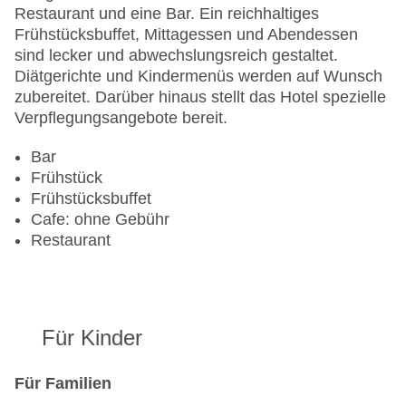
Haustiere
Restaurant und eine Bar. Ein reichhaltiges
Zimmerservice
Frühstücksbuffet, Mittagessen und Abendessen
Gesamtanzahl der Stockwerke: 8
sind lecker und abwechslungsreich gestaltet.
Gesamtanzahl der Zimmer: 200
Diätgerichte und Kindermenüs werden auf Wunsch
Zahlungsarten: American Express, Diners Club,
zubereitet. Darüber hinaus stellt das Hotel spezielle
EC Maestro, Mastercard, Visa
Verpflegungsangebote bereit.
Landeskategorie: 3 Sterne
Bar
Frühstück
Frühstücksbuffet
Cafe: ohne Gebühr
Restaurant
Für Kinder
Für Familien