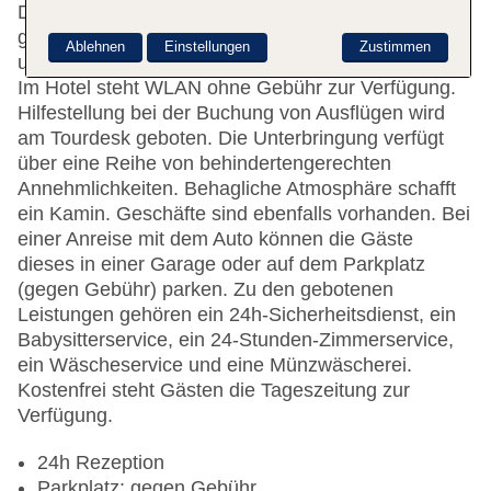
Das freundliche Personal an der Rezeption ist
gerne bei allen Fragen behilflich. Die Einrichtung
Ablehnen
Einstellungen
Zustimmen
umfasst eine Gepäckaufbewahrung und einen Safe.
Im Hotel steht WLAN ohne Gebühr zur Verfügung.
Hilfestellung bei der Buchung von Ausflügen wird
am Tourdesk geboten. Die Unterbringung verfügt
über eine Reihe von behindertengerechten
Annehmlichkeiten. Behagliche Atmosphäre schafft
ein Kamin. Geschäfte sind ebenfalls vorhanden. Bei
einer Anreise mit dem Auto können die Gäste
dieses in einer Garage oder auf dem Parkplatz
(gegen Gebühr) parken. Zu den gebotenen
Leistungen gehören ein 24h-Sicherheitsdienst, ein
Babysitterservice, ein 24-Stunden-Zimmerservice,
ein Wäscheservice und eine Münzwäscherei.
Kostenfrei steht Gästen die Tageszeitung zur
Verfügung.
24h Rezeption
Parkplatz: gegen Gebühr