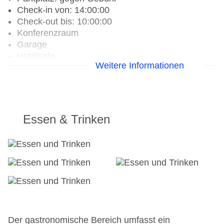
Check-in von: 14:00:00
Check-out bis: 10:00:00
Konferenzraum
Garage
Hotelsafe
Weitere Informationen
WLAN/WiFi im Hotel
Lift: ohne Gebühr
Anzahl der Konferenzräume: 1
Zimmerservice
Gesamtanzahl der Zimmer: 111
Essen & Trinken
Zahlungsarten: American Express, Mastercard,
Visa
Landeskategorie: 4,5 Sterne
Der gastronomische Bereich umfasst ein