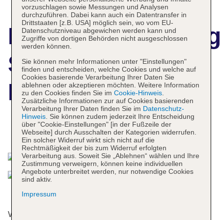
vorzuschlagen sowie Messungen und Analysen
durchzuführen. Dabei kann auch ein Datentransfer in
Drittstaaten [z.B. USA] möglich sein, wo vom EU-
Hotelbeschreibun
Datenschutzniveau abgewichen werden kann und
Zugriffe von dortigen Behörden nicht ausgeschlossen
werden können.
Scenic Hotel
Sie können mehr Informationen unter "Einstellungen"
finden und entscheiden, welche Cookies und welche auf
Cookies basierende Verarbeitung Ihrer Daten Sie
Dunedin City
ablehnen oder akzeptieren möchten. Weitere Information
zu den Cookies finden Sie im
Cookie-Hinweis
.
Zusätzliche Informationen zur auf Cookies basierenden
Verarbeitung Ihrer Daten finden Sie im
Datenschutz-
Hinweis
. Sie können zudem jederzeit Ihre Entscheidung
über "Cookie-Einstellungen" [in der Fußzeile der
Das bietet Ihre Unterkunft
Webseite] durch Ausschalten der Kategorien widerrufen.
Ein solcher Widerruf wirkt sich nicht auf die
Rechtmäßigkeit der bis zum Widerruf erfolgten
Verarbeitung aus. Soweit Sie „Ablehnen“ wählen und Ihre
Zustimmung verweigern, können keine individuellen
Angebote unterbreitet werden, nur notwendige Cookies
sind aktiv.
Impressum
Wohlfühlen können sich die Gäste in 111 Zimmern.