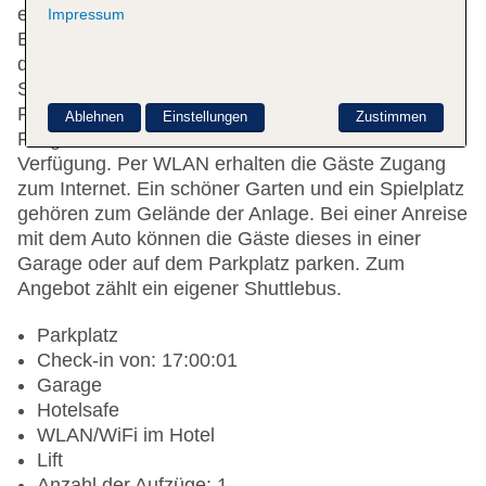
einen Aufzug. An der Rezeption im
Impressum
Empfangsbereich steht englisch- und
deutschsprachiges Personal mit Rat und Tat zur
Seite. Eine Gepäckaufbewahrung, ein Safe, ein TV-
Raum, ein Spielzimmer, ein Wäscheservice und ein
Ablehnen
Einstellungen
Zustimmen
Faxgerät stehen den Gästen des Hotels zur
Verfügung. Per WLAN erhalten die Gäste Zugang
zum Internet. Ein schöner Garten und ein Spielplatz
gehören zum Gelände der Anlage. Bei einer Anreise
mit dem Auto können die Gäste dieses in einer
Garage oder auf dem Parkplatz parken. Zum
Angebot zählt ein eigener Shuttlebus.
Parkplatz
Check-in von: 17:00:01
Garage
Hotelsafe
WLAN/WiFi im Hotel
Lift
Anzahl der Aufzüge: 1