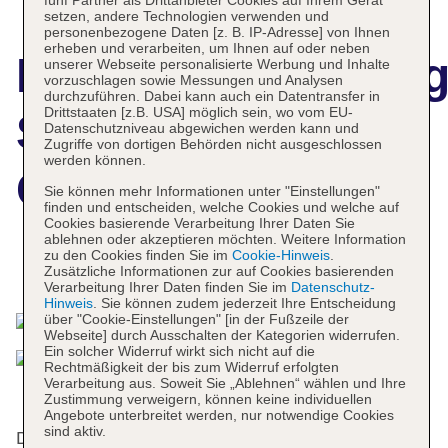
fünf Partner als Drittanbieter Cookies auf Ihrem Gerät
setzen, andere Technologien verwenden und
personenbezogene Daten [z. B. IP-Adresse] von Ihnen
erheben und verarbeiten, um Ihnen auf oder neben
Hotelbeschreibun
unserer Webseite personalisierte Werbung und Inhalte
vorzuschlagen sowie Messungen und Analysen
durchzuführen. Dabei kann auch ein Datentransfer in
Drittstaaten [z.B. USA] möglich sein, wo vom EU-
SCOL Sporthotel
Datenschutzniveau abgewichen werden kann und
Zugriffe von dortigen Behörden nicht ausgeschlossen
werden können.
Grossglockner
Sie können mehr Informationen unter "Einstellungen"
finden und entscheiden, welche Cookies und welche auf
Cookies basierende Verarbeitung Ihrer Daten Sie
ablehnen oder akzeptieren möchten. Weitere Information
zu den Cookies finden Sie im
Cookie-Hinweis
.
Das bietet Ihre Unterkunft
Zusätzliche Informationen zur auf Cookies basierenden
Verarbeitung Ihrer Daten finden Sie im
Datenschutz-
Hinweis
. Sie können zudem jederzeit Ihre Entscheidung
über "Cookie-Einstellungen" [in der Fußzeile der
Webseite] durch Ausschalten der Kategorien widerrufen.
Ein solcher Widerruf wirkt sich nicht auf die
Rechtmäßigkeit der bis zum Widerruf erfolgten
Verarbeitung aus. Soweit Sie „Ablehnen“ wählen und Ihre
Zustimmung verweigern, können keine individuellen
Angebote unterbreitet werden, nur notwendige Cookies
sind aktiv.
Der Komplex bietet 57 Zimmer und verfügt über