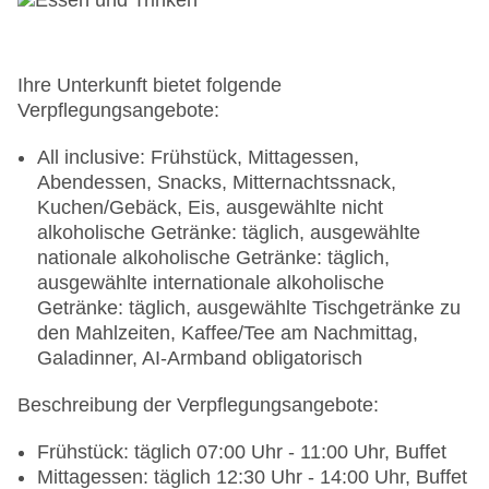
(Anlage): ohne Gebühr, im öffentlichen Bereich:
ohne Gebühr, an der Rezeption/in der Lobby:
ohne Gebühr, in der Bar: ohne Gebühr, am Pool:
ohne Gebühr
Ihre Unterkunft bietet folgende
Wäscheservice: gegen Gebühr, Barzahlung
Verpflegungsangebote:
Concierge Service, Gepäckservice
Zahlungsarten: TUI Card / VISA, MasterCard
All inclusive: Frühstück, Mittagessen,
Haustiere nicht erlaubt
Abendessen, Snacks, Mitternachtssnack,
Parkmöglichkeiten: Stellplätze, nicht überdacht:
Kuchen/Gebäck, Eis, ausgewählte nicht
ohne Gebühr, Anfrage & Reservierung nicht
alkoholische Getränke: täglich, ausgewählte
notwendig
nationale alkoholische Getränke: täglich,
Businesscenter: täglich, gegen Gebühr,
ausgewählte internationale alkoholische
Barzahlung, Sprachen: deutsch, englisch,
Getränke: täglich, ausgewählte Tischgetränke zu
türkisch
den Mahlzeiten, Kaffee/Tee am Nachmittag,
Tagungseinrichtungen: Konferenzräume: 1,
Galadinner, AI-Armband obligatorisch
klimatisierte Tagungsräume, Tagungsequipment:
Beschreibung der Verpflegungsangebote:
ohne Gebühr, Coffee Breaks: ohne Gebühr
Größe des Hotels/Anlage: 18000 qm
Frühstück: täglich 07:00 Uhr - 11:00 Uhr, Buffet
Gebäudeanzahl: 1, Etagen: 9, Zimmer: 356
Mittagessen: täglich 12:30 Uhr - 14:00 Uhr, Buffet
Landeskategorie: 5 Sterne