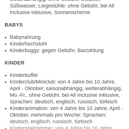
Süßwasser, Liegestühle: ohne Gebühr, bei All
glutenfreie Gerichte: ohne Gebühr, bei All
Inclusive inklusive, Sonnenschirme
Inclusive inklusive, Anfrage notwendig,
Reservierung nicht notwendig, Kinderbuffet: ohne
BABYS
Gebühr, bei All Inclusive inklusive, Anfrage &
Reservierung nicht notwendig, lactosefreie
Babynahrung
Gerichte: ohne Gebühr, bei All Inclusive inklusive,
Kinderhochstuhl
Anfrage notwendig, Reservierung nicht
Kinderbuggy: gegen Gebühr, Barzahlung
notwendig, saisonale Gerichte: ohne Gebühr, bei
All Inclusive inklusive, Anfrage & Reservierung
KINDER
nicht notwendig, vegane Gerichte: ohne Gebühr,
bei All Inclusive inklusive, Anfrage notwendig,
Kinderbuffet
Reservierung nicht notwendig, Buffet,
Kinderclub/Miniclub: von 4 Jahre bis 10 Jahre,
Showcooking, Anfrage & Reservierung nicht
April - Oktober; saisonabhängig; wetterabhängig,
notwendig, ohne Gebühr, bei All Inclusive
Mo.-Fr., ohne Gebühr, bei All Inclusive inklusive,
inklusive, Januar - Dezember, täglich,
Sprachen: deutsch, englisch, russisch, türkisch
klimatisierbar, mit Terrasse, Kinderhochstuhl,
Kinderanimation: von 4 Jahre bis 10 Jahre, April -
angemessene Kleidung erwünscht
Oktober, mehrmals pro Woche: Sprachen:
Spezialitätenrestaurant „International A La Carte“:
deutsch, englisch, russisch, türkisch
Küche: international, à la carte, Dinearound,
Kinderspielzimmer: von 4 Jahre bis 10 Jahre