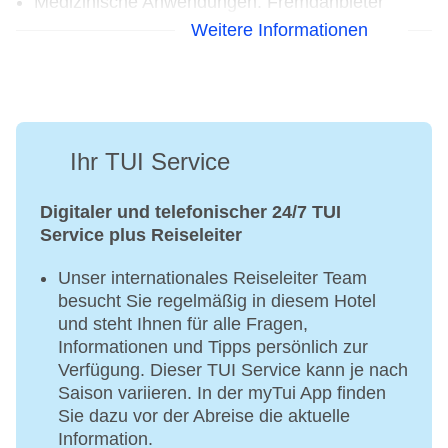
Medizinische Anwendungen: Fremdanbieter
Beauty-/Kosmetikcenter „Beauty Treatments“:
Weitere Informationen
täglich, Fremdanbieter,
Beauty-/Kosmetikanwendungen: Peeling:
Fremdanbieter, Gesichtsbehandlung:
Fremdanbieter, Maniküre: Fremdanbieter,
Pediküre: Fremdanbieter
Ihr TUI Service
Ayurvedazentrum: Fremdanbieter, täglich
Bei All Inclusive inklusive
Digitaler und telefonischer 24/7 TUI
Service plus Reiseleiter
Dampfbad, Hamam
Unser internationales Reiseleiter Team
besucht Sie regelmäßig in diesem Hotel
und steht Ihnen für alle Fragen,
Informationen und Tipps persönlich zur
Verfügung. Dieser TUI Service kann je nach
Saison variieren. In der myTui App finden
Sie dazu vor der Abreise die aktuelle
Information.