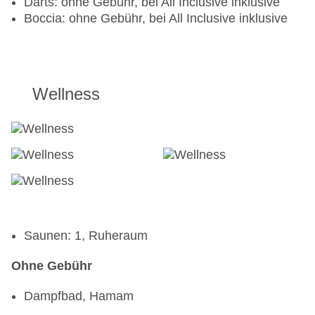
Darts: ohne Gebühr, bei All Inclusive inklusive
Inclusive" und die in der Rubrik "Essen &
Boccia: ohne Gebühr, bei All Inclusive inklusive
Trinken beschriebenen Leistungen.
Wellness
Saunen: 1, Ruheraum
Ohne Gebühr
Dampfbad, Hamam