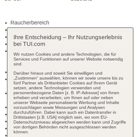
Raucherbereich
Check-in Zeit ab 14:00 Uhr
Check-out Zeit bis 12:00 Uhr
Ihre Entscheidung – Ihr Nutzungserlebnis
bei TUI.com
Early Check-in
Late Check-out: 12:00 Uhr - 18:00 Uhr, gegen
Wir nutzen Cookies und andere Technologien, die für
Gebühr, Barzahlung, Anfrage & Reservierung
Services und Funktionen auf unserer Website notwendig
sind.
notwendig
Hoteleröffnung: 2021
Darüber hinaus und soweit Sie einwilligen und
„Zustimmen“ auswählen, können wir sowie unsere bis zu
Rezeption: täglich, Sprachen: deutsch, englisch,
fünf Partner als Drittanbieter Cookies auf Ihrem Gerät
russisch, türkisch
setzen, andere Technologien verwenden und
Gästebetreuung: Sprachen: deutsch, englisch,
personenbezogene Daten [z. B. IP-Adresse] von Ihnen
erheben und verarbeiten, um Ihnen auf oder neben
russisch, türkisch
unserer Webseite personalisierte Werbung und Inhalte
Lift
vorzuschlagen sowie Messungen und Analysen
durchzuführen. Dabei kann auch ein Datentransfer in
Kaminzimmer, Gemeinschaftslounge/TV-Bereich
Drittstaaten [z.B. USA] möglich sein, wo vom EU-
Gartenanlage
Datenschutzniveau abgewichen werden kann und Zugriffe
von dortigen Behörden nicht ausgeschlossen werden
Pools: 3
können.
Kinderpool „Children's Pool“: saisonabhängig;