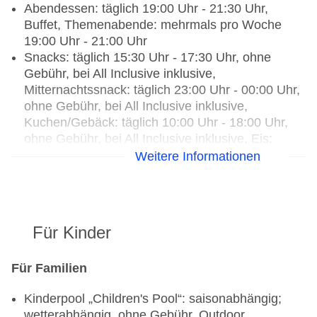
Abendessen: täglich 19:00 Uhr - 21:30 Uhr,
Buffet, Themenabende: mehrmals pro Woche
19:00 Uhr - 21:00 Uhr
Snacks: täglich 15:30 Uhr - 17:30 Uhr, ohne
Gebühr, bei All Inclusive inklusive,
Mitternachtssnack: täglich 23:00 Uhr - 00:00 Uhr,
ohne Gebühr, bei All Inclusive inklusive,
Kuchen/Gebäck: täglich 10:00 Uhr - 18:00 Uhr,
ohne Gebühr, bei All Inclusive inklusive, Eis:
täglich 10:00 Uhr - 18:00 Uhr, ohne Gebühr, bei
Weitere Informationen
All Inclusive inklusive
Galadinner: wöchentlich, Anfrage & Reservierung
nicht notwendig, ohne Gebühr, bei All Inclusive
inklusive, Buffet
Für Kinder
Weihnachtsspecial: Buffet
Restaurants: 4
Für Familien
Hauptrestaurant „Main Restaurant“: Küche:
Kinderpool „Children's Pool“: saisonabhängig;
international, regional, türkisch,
wetterabhängig, ohne Gebühr, Outdoor,
Fisch/Meeresfrüchte, Grillgerichte, Babynahrung,