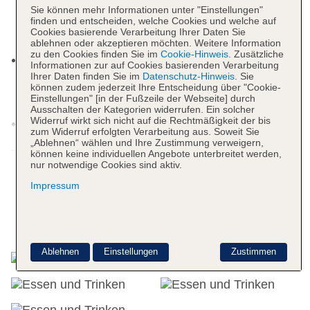
Sie können mehr Informationen unter "Einstellungen"
wetterabhängig, ohne Gebühr, Outdoor,
finden und entscheiden, welche Cookies und welche auf
Süßwasser, Liegestühle: ohne Gebühr, bei All
Cookies basierende Verarbeitung Ihrer Daten Sie
Inclusive inklusive, Sonnenschirme
ablehnen oder akzeptieren möchten. Weitere Information
zu den Cookies finden Sie im
Cookie-Hinweis
. Zusätzliche
Pool „Outdoor Pool“: saisonabhängig;
Informationen zur auf Cookies basierenden Verarbeitung
wetterabhängig, ohne Gebühr, Outdoor,
Ihrer Daten finden Sie im
Datenschutz-Hinweis
. Sie
können zudem jederzeit Ihre Entscheidung über "Cookie-
Süßwasser, Liegestühle: ohne Gebühr, bei All
Einstellungen" [in der Fußzeile der Webseite] durch
Inclusive inklusive, Sonnenschirme
Ausschalten der Kategorien widerrufen. Ein solcher
Widerruf wirkt sich nicht auf die Rechtmäßigkeit der bis
Pool „Indoor Pool“: November - März;
zum Widerruf erfolgten Verarbeitung aus. Soweit Sie
saisonabhängig; wetterabhängig, ohne Gebühr,
„Ablehnen“ wählen und Ihre Zustimmung verweigern,
Weitere Informationen
können keine individuellen Angebote unterbreitet werden,
Indoor, Süßwasser, beheizbar, integrierter
nur notwendige Cookies sind aktiv.
Kinder/Babypool, Liegestühle: ohne Gebühr, bei
Impressum
All Inclusive inklusive
Badetücher: ohne Gebühr, bei All Inclusive
inklusive
Essen & Trinken
Souvenirshop, Ladenzeile, Minimarkt, Boutique,
Juwelier, Friseur
Ablehnen
Einstellungen
Zustimmen
Arzt: Sprachen: deutsch, englisch, türkisch
Diskothek/Nachtclub: ab 18 Jahre, Amphitheater
Internet: WLAN/WiFi, im gesamten Hotel