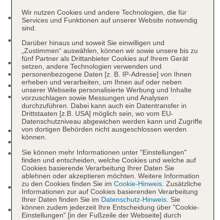
Wir nutzen Cookies und andere Technologien, die für
Rezeption: Sprachen: deutsch, englisch,
Services und Funktionen auf unserer Website notwendig
spanisch, französisch
sind.
Gästebetreuung: Sprachen: deutsch, englisch,
Darüber hinaus und soweit Sie einwilligen und
spanisch
„Zustimmen“ auswählen, können wir sowie unsere bis zu
fünf Partner als Drittanbieter Cookies auf Ihrem Gerät
Lift
setzen, andere Technologien verwenden und
Gartenanlage, Sonnenterrasse
personenbezogene Daten [z. B. IP-Adresse] von Ihnen
erheben und verarbeiten, um Ihnen auf oder neben
Pools: 5
unserer Webseite personalisierte Werbung und Inhalte
Pool „Hauptpool“: ohne Gebühr, beheizbar,
vorzuschlagen sowie Messungen und Analysen
durchzuführen. Dabei kann auch ein Datentransfer in
Liegestühle: ohne Gebühr, Sonnenschirme: ohne
Drittstaaten [z.B. USA] möglich sein, wo vom EU-
Gebühr
Datenschutzniveau abgewichen werden kann und Zugriffe
von dortigen Behörden nicht ausgeschlossen werden
Kinderpool: ohne Gebühr, beheizbar
können.
Babypool: ohne Gebühr, beheizbar
Relaxpool: ab 14 Jahre, ohne Gebühr, im
Sie können mehr Informationen unter "Einstellungen"
finden und entscheiden, welche Cookies und welche auf
Wellnessbereich, Liegen: ohne Gebühr,
Cookies basierende Verarbeitung Ihrer Daten Sie
Sonnenschirme: ohne Gebühr
ablehnen oder akzeptieren möchten. Weitere Information
zu den Cookies finden Sie im
Cookie-Hinweis
. Zusätzliche
Thalassopool „Solebad“: ab 14 Jahre, ohne
Informationen zur auf Cookies basierenden Verarbeitung
Gebühr, beheizbar, im Wellnessbereich
Ihrer Daten finden Sie im
Datenschutz-Hinweis
. Sie
können zudem jederzeit Ihre Entscheidung über "Cookie-
Badetücher: ohne Gebühr
Einstellungen" [in der Fußzeile der Webseite] durch