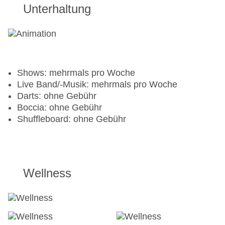
Doppelzimmer zur Alleinbenutzung ist für den Pro
Unterhaltung
inklusive. Gütlig in ausgeählten Zeiträumen.
10+1 für Golf-Pros. Die Unterkunft im
Doppelzimmer zur Alleinbenutzung ist für den Pro
inklusive. Gütlig in ausgewählten Zeiträumen.
Weitere Informationen im TUI Golf Preisteil
Shows: mehrmals pro Woche
Auf Wunsch zubuchbar
Live Band/-Musik: mehrmals pro Woche
Darts: ohne Gebühr
Golfpaket 4x18 Loch
Plätze: wahlweise
Boccia: ohne Gebühr
Maspalomas Golf, Salobre Golf Süd, Meloneras
Shuffleboard: ohne Gebühr
Golf, Anfi Tauro, Real Club de Golf Las Palmas.
Golfpakete à-la-carte individuell kombinierbar
Wellness