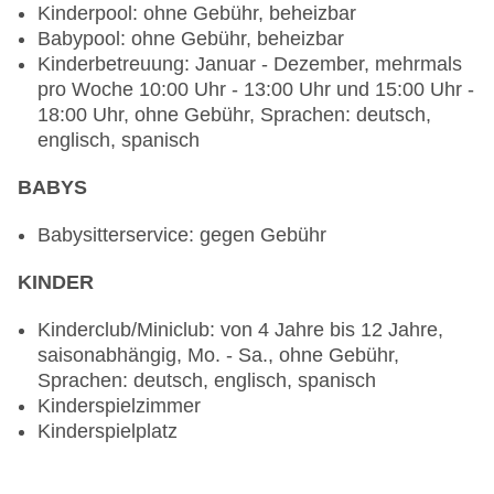
vegane Gerichte: ohne Gebühr, Anfrage
Kinderpool: ohne Gebühr, beheizbar
notwendig, Vollwertkost: ohne Gebühr, Anfrage
Babypool: ohne Gebühr, beheizbar
notwendig, Buffet, Menüwahl, angemessene
Kinderbetreuung: Januar - Dezember, mehrmals
Kleidung erwünscht
pro Woche 10:00 Uhr - 13:00 Uhr und 15:00 Uhr -
Restaurant „Il Giardino“: Küche: italienisch, à la
18:00 Uhr, ohne Gebühr, Sprachen: deutsch,
carte, Reservierung notwendig, gegen Gebühr,
englisch, spanisch
saisonabhängig, angemessene Kleidung
erwünscht
BABYS
Restaurant „La Bodega Tapas Restaurant“: à la
carte, Reservierung notwendig, gegen Gebühr,
Babysitterservice: gegen Gebühr
saisonabhängig, angemessene Kleidung
KINDER
erwünscht
Bars & mehr: 2
Kinderclub/Miniclub: von 4 Jahre bis 12 Jahre,
Poolbar Outdoor „Africano“: gegen Gebühr
saisonabhängig, Mo. - Sa., ohne Gebühr,
Salonbar: gegen Gebühr
Sprachen: deutsch, englisch, spanisch
Kinderspielzimmer
Kinderspielplatz