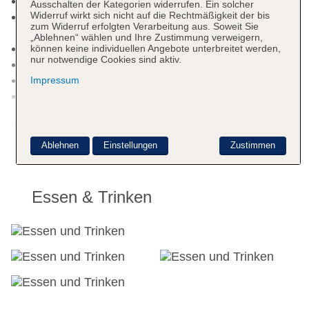
Boutique, Juwelier, Friseur
Ausschalten der Kategorien widerrufen. Ein solcher
Widerruf wirkt sich nicht auf die Rechtmäßigkeit der bis
Internet: WLAN/WiFi, im gesamten Hotel
zum Widerruf erfolgten Verarbeitung aus. Soweit Sie
(Anlage): ohne Gebühr
„Ablehnen“ wählen und Ihre Zustimmung verweigern,
Internetterminal: ohne Gebühr
können keine individuellen Angebote unterbreitet werden,
nur notwendige Cookies sind aktiv.
Wäscheservice: gegen Gebühr
Concierge Service
Impressum
Zahlungsarten: TUI Card / VISA, MasterCard,
American Express, EC Karte/Maestro
Weitere Informationen
Haustier: Hund erlaubt: pro Tag ca. 25 EUR,
Anfrage notwendig, Gewicht bis max. 5 kg
Ablehnen
Einstellungen
Zustimmen
Parkmöglichkeiten: Parkplatz (nach
Verfügbarkeit), unbewacht: ohne Gebühr,
Reservierung nicht notwendig
Essen & Trinken
Tagungseinrichtungen: Konferenzräume: 2,
klimatisierte Tagungsräume, Tageslicht,
Tagungsequipment: gegen Gebühr, Coffee
Breaks: gegen Gebühr
Gebäudeanzahl: 1, Etagen: 7, Zimmer: 328
Landeskategorie: 5 Sterne