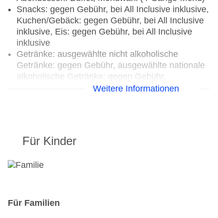
Snacks: gegen Gebühr, bei All Inclusive inklusive,
Kuchen/Gebäck: gegen Gebühr, bei All Inclusive
inklusive, Eis: gegen Gebühr, bei All Inclusive
inklusive
Getränke: ausgewählte nicht alkoholische
Getränke: gegen Gebühr, ausgewählte nationale
alkoholische Getränke: gegen Gebühr,
ausgewählte internationale alkoholische
Weitere Informationen
Getränke: gegen Gebühr, ausgewählte
Tischgetränke zu den Mahlzeiten: gegen Gebühr,
Kaffee/Tee am Nachmittag: gegen Gebühr
Für Kinder
Restaurants: 3
Hauptrestaurant: Küche: international,
landestypisch, Diätküche: ohne Gebühr, Anfrage
notwendig, glutenfreie Gerichte: ohne Gebühr,
Anfrage notwendig, lactosefreie Gerichte: ohne
Gebühr, Anfrage notwendig, vegetarische
Für Familien
Gerichte: ohne Gebühr, Anfrage notwendig,