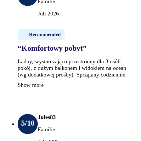
Familie
Juli 2026
Recommended
“Komfortowy pobyt”
Ładny, wystarczająco przestronny dla 3 osób
pokój, z dużym balkonem i widokiem na ocean
(wg dodatkowej prośby). Sprzątany codziennie.
Show more
Jules83
5
/10
Familie