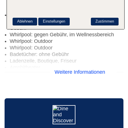
Liegen: ohne Gebühr, Sonnenschirme: ohne
Gebühr
Pool: Süßwasser, beheizbar: Dezember - März,
Liegen: ohne Gebühr, Sonnenschirme: ohne
Ablehnen
Einstellungen
Zustimmen
Gebühr
Whirlpool: gegen Gebühr, im Wellnessbereich
Whirlpool: Outdoor
Whirlpool: Outdoor
Badetücher: ohne Gebühr
Ladenzeile, Boutique, Friseur
Amphitheater
Weitere Informationen
Internet: WLAN/WiFi, im gesamten Hotel
(Anlage): ohne Gebühr
Wäscheservice: gegen Gebühr
Concierge Service
Zahlungsarten: TUI Card / VISA, MasterCard,
American Express
Parkmöglichkeiten: Parkplatz (nach
Verfügbarkeit)
Tagungseinrichtungen: Konferenzräume: 10