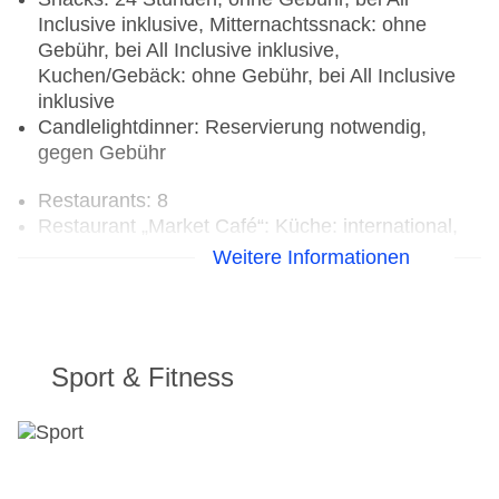
Inclusive inklusive, Mitternachtssnack: ohne
Gebühr, bei All Inclusive inklusive,
Kuchen/Gebäck: ohne Gebühr, bei All Inclusive
inklusive
Candlelightdinner: Reservierung notwendig,
gegen Gebühr
Restaurants: 8
Restaurant „Market Café“: Küche: international,
glutenfreie Gerichte, vegetarische Gerichte,
Weitere Informationen
Buffet, Reservierung nicht notwendig, mehrmals
pro Woche, angemessene Kleidung erwünscht
Gourmetrestaurant „El Patio“: Küche:
mexikanisch, glutenfreie Gerichte, vegetarische
Sport & Fitness
Gerichte, à la carte, Reservierung nicht
notwendig, mehrmals pro Woche, angemessene
Kleidung erwünscht
Gourmetrestaurant „Himitsu“: Küche: asiatisch,
Teppanyaki, Sushi, glutenfreie Gerichte,