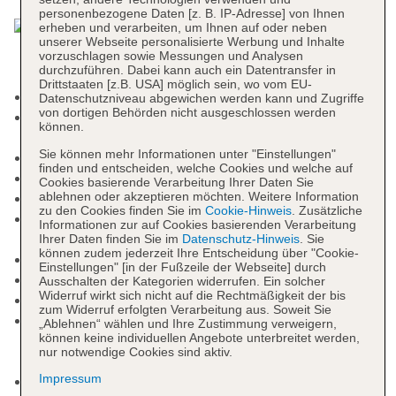
personenbezogene Daten [z. B. IP-Adresse] von Ihnen
erheben und verarbeiten, um Ihnen auf oder neben
unserer Webseite personalisierte Werbung und Inhalte
vorzuschlagen sowie Messungen und Analysen
durchzuführen. Dabei kann auch ein Datentransfer in
Drittstaaten [z.B. USA] möglich sein, wo vom EU-
Mindestalter in der Unterkunft: 18 Jahre
Datenschutzniveau abgewichen werden kann und Zugriffe
von dortigen Behörden nicht ausgeschlossen werden
Kurtaxe/Ökotaxe/Touristensteuer: ohne Gebühr,
können.
ca. 2 EUR, bei All Inclusive inklusive
Sie können mehr Informationen unter "Einstellungen"
Check-in Zeit ab 15:00 Uhr
finden und entscheiden, welche Cookies und welche auf
Check-out Zeit bis 12:00 Uhr
Cookies basierende Verarbeitung Ihrer Daten Sie
ablehnen oder akzeptieren möchten. Weitere Information
Hoteleröffnung: 2015
zu den Cookies finden Sie im
Cookie-Hinweis
. Zusätzliche
Rezeption: täglich 24 Stunden, Sprachen:
Informationen zur auf Cookies basierenden Verarbeitung
englisch, spanisch, Geldwechsel möglich
Ihrer Daten finden Sie im
Datenschutz-Hinweis
. Sie
können zudem jederzeit Ihre Entscheidung über "Cookie-
Lift
Einstellungen" [in der Fußzeile der Webseite] durch
Sonnenterrasse
Ausschalten der Kategorien widerrufen. Ein solcher
Widerruf wirkt sich nicht auf die Rechtmäßigkeit der bis
Pools: 3
zum Widerruf erfolgten Verarbeitung aus. Soweit Sie
Infinitypool: Süßwasser, beheizbar: Dezember -
„Ablehnen“ wählen und Ihre Zustimmung verweigern,
können keine individuellen Angebote unterbreitet werden,
März, Liegen: ohne Gebühr, Sonnenschirme:
nur notwendige Cookies sind aktiv.
ohne Gebühr
Impressum
Pool: Süßwasser, beheizbar: Dezember - März,