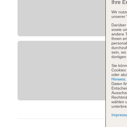
Ihre E
Wir nutz
unserer 
Darüber 
sowie un
andere 
Ihnen er
personal
durchzuf
sein, w
dortigen
Sie könn
Cookies 
oder akz
Hinweis
Daten fi
Entschei
Ausschal
Rechtmäß
wählen u
unterbre
Impres