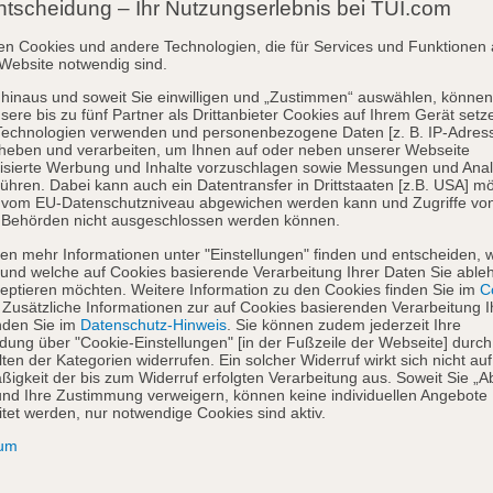
ntscheidung – Ihr Nutzungserlebnis bei TUI.com
en Cookies und andere Technologien, die für Services und Funktionen 
Website notwendig sind.
hinaus und soweit Sie einwilligen und „Zustimmen“ auswählen, können
sere bis zu fünf Partner als Drittanbieter Cookies auf Ihrem Gerät setz
Technologien verwenden und personenbezogene Daten [z. B. IP-Adres
heben und verarbeiten, um Ihnen auf oder neben unserer Webseite
isierte Werbung und Inhalte vorzuschlagen sowie Messungen und Ana
ühren. Dabei kann auch ein Datentransfer in Drittstaaten [z.B. USA] mö
o vom EU-Datenschutzniveau abgewichen werden kann und Zugriffe vo
 Behörden nicht ausgeschlossen werden können.
en mehr Informationen unter "Einstellungen" finden und entscheiden, 
und welche auf Cookies basierende Verarbeitung Ihrer Daten Sie able
eptieren möchten. Weitere Information zu den Cookies finden Sie im
Co
. Zusätzliche Informationen zur auf Cookies basierenden Verarbeitung I
nden Sie im
Datenschutz-Hinweis
. Sie können zudem jederzeit Ihre
dung über "Cookie-Einstellungen" [in der Fußzeile der Webseite] durch
ten der Kategorien widerrufen. Ein solcher Widerruf wirkt sich nicht auf
igkeit der bis zum Widerruf erfolgten Verarbeitung aus. Soweit Sie „A
nd Ihre Zustimmung verweigern, können keine individuellen Angebote
itet werden, nur notwendige Cookies sind aktiv.
sum