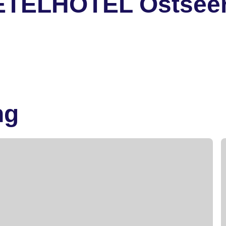
ETELHOTEL Ostseer
ng