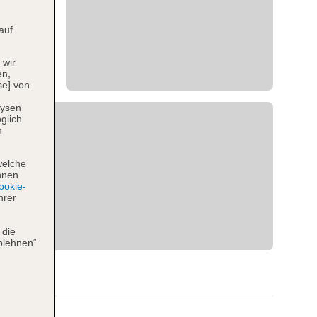
auf
 wir
en,
se] von
lysen
glich
n
welche
hnen
okie-
hrer
 die
blehnen“