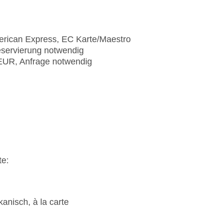
)
erican Express, EC Karte/Maestro
eservierung notwendig
 EUR, Anfrage notwendig
te:
anisch, à la carte