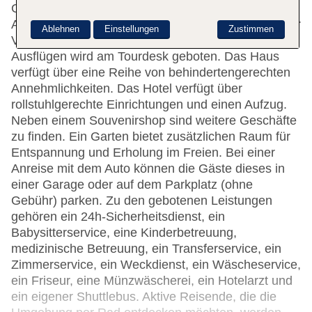
Geldautomat tragen zu einem komfortablen
Aufenthalt bei. In der Unterbringung steht WLAN zur
Ablehnen
Einstellungen
Zustimmen
Verfügung. Hilfestellung bei der Buchung von
Ausflügen wird am Tourdesk geboten. Das Haus
verfügt über eine Reihe von behindertengerechten
Annehmlichkeiten. Das Hotel verfügt über
rollstuhlgerechte Einrichtungen und einen Aufzug.
Neben einem Souvenirshop sind weitere Geschäfte
zu finden. Ein Garten bietet zusätzlichen Raum für
Entspannung und Erholung im Freien. Bei einer
Anreise mit dem Auto können die Gäste dieses in
einer Garage oder auf dem Parkplatz (ohne
Gebühr) parken. Zu den gebotenen Leistungen
gehören ein 24h-Sicherheitsdienst, ein
Babysitterservice, eine Kinderbetreuung,
medizinische Betreuung, ein Transferservice, ein
Zimmerservice, ein Weckdienst, ein Wäscheservice,
ein Friseur, eine Münzwäscherei, ein Hotelarzt und
ein eigener Shuttlebus. Aktive Reisende, die die