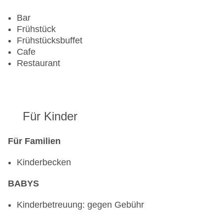
Zimmerservice
Gesamtanzahl der Stockwerke: 4
Bar
Gesamtanzahl der Zimmer: 129
Frühstück
Pools:Kinderbecken, Indoor Pool, Outdoor Pool,
Frühstücksbuffet
Liegen am Pool
Cafe
Zahlungsarten: American Express, Mastercard,
Restaurant
Visa
Landeskategorie: 5 Sterne
Für Kinder
Für Familien
Kinderbecken
BABYS
Kinderbetreuung: gegen Gebühr