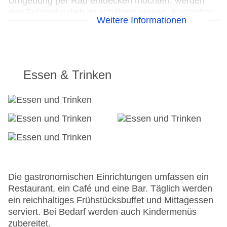
Umgebung per Rad entdecken möchten, werden
den Fahrradverleih zu schätzen wissen. Kostenfrei
Weitere Informationen
steht Gästen die Tageszeitung zur Verfügung. Zur
Unterstützung bei der Kommunikation und
Geschäftlichem bietet das Business-Center ein
Faxgerät.
Essen & Trinken
24h Rezeption
Parkplatz
Check-in von: 14:00:00
Check-out bis: 12:00:00
Konferenzraum
Garage
Garten: ohne Gebühr
Hoteleröffnung: 2019
Hotelsafe
Die gastronomischen Einrichtungen umfassen ein
WLAN/WiFi im Hotel
Restaurant, ein Café und eine Bar. Täglich werden
Lift
ein reichhaltiges Frühstücksbuffet und Mittagessen
Anzahl der Konferenzräume: 1
serviert. Bei Bedarf werden auch Kindermenüs
Anzahl der Aufzüge: 1
zubereitet.