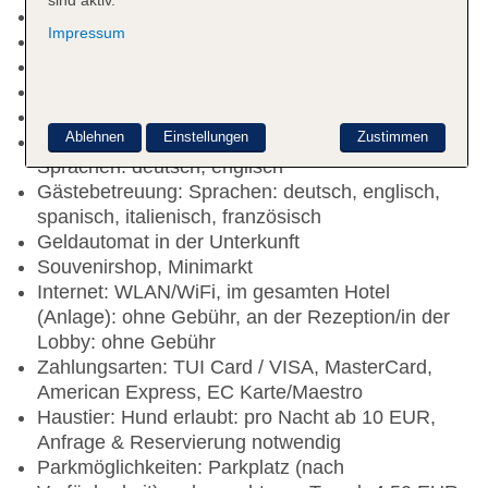
sind aktiv.
Nichtraucherhotel
Impressum
Check-in Zeit ab 16:00 Uhr
Check-out Zeit bis 10:30 Uhr
Hoteleröffnung: 2007
Letzte Komplettrenovierung: 2024
Ablehnen
Einstellungen
Zustimmen
Rezeption: täglich 08:00 Uhr - 19:30 Uhr,
Sprachen: deutsch, englisch
Gästebetreuung: Sprachen: deutsch, englisch,
spanisch, italienisch, französisch
Geldautomat in der Unterkunft
Souvenirshop, Minimarkt
Internet: WLAN/WiFi, im gesamten Hotel
(Anlage): ohne Gebühr, an der Rezeption/in der
Lobby: ohne Gebühr
Zahlungsarten: TUI Card / VISA, MasterCard,
American Express, EC Karte/Maestro
Haustier: Hund erlaubt: pro Nacht ab 10 EUR,
Anfrage & Reservierung notwendig
Parkmöglichkeiten: Parkplatz (nach