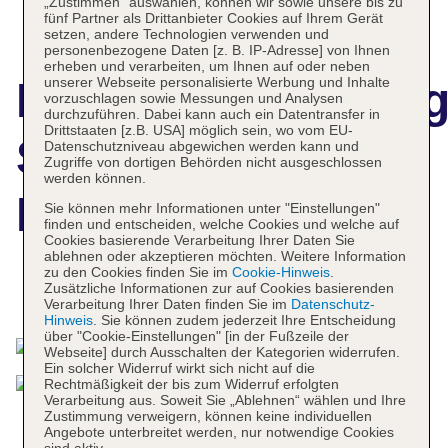
„Zustimmen“ auswählen, können wir sowie unsere bis zu
fünf Partner als Drittanbieter Cookies auf Ihrem Gerät
setzen, andere Technologien verwenden und
personenbezogene Daten [z. B. IP-Adresse] von Ihnen
erheben und verarbeiten, um Ihnen auf oder neben
unserer Webseite personalisierte Werbung und Inhalte
Hotelbeschreibun
vorzuschlagen sowie Messungen und Analysen
durchzuführen. Dabei kann auch ein Datentransfer in
Drittstaaten [z.B. USA] möglich sein, wo vom EU-
Serengeti-Park
Datenschutzniveau abgewichen werden kann und
Zugriffe von dortigen Behörden nicht ausgeschlossen
werden können.
Hodenhagen
Sie können mehr Informationen unter "Einstellungen"
finden und entscheiden, welche Cookies und welche auf
Cookies basierende Verarbeitung Ihrer Daten Sie
ablehnen oder akzeptieren möchten. Weitere Information
zu den Cookies finden Sie im
Cookie-Hinweis
.
Zusätzliche Informationen zur auf Cookies basierenden
Das bietet Ihre Unterkunft
Verarbeitung Ihrer Daten finden Sie im
Datenschutz-
Hinweis
. Sie können zudem jederzeit Ihre Entscheidung
über "Cookie-Einstellungen" [in der Fußzeile der
Webseite] durch Ausschalten der Kategorien widerrufen.
Ein solcher Widerruf wirkt sich nicht auf die
Rechtmäßigkeit der bis zum Widerruf erfolgten
Verarbeitung aus. Soweit Sie „Ablehnen“ wählen und Ihre
Zustimmung verweigern, können keine individuellen
Angebote unterbreitet werden, nur notwendige Cookies