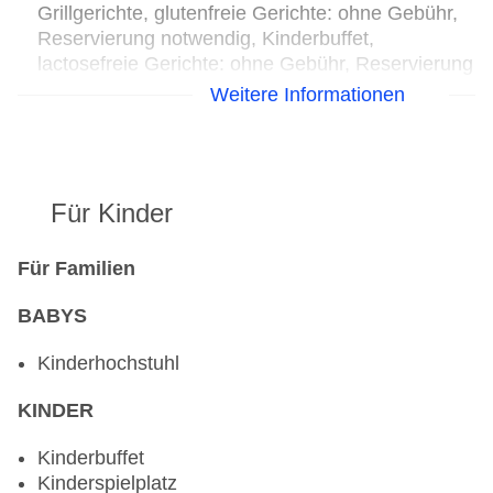
Grillgerichte, glutenfreie Gerichte: ohne Gebühr,
Reservierung notwendig, Kinderbuffet,
lactosefreie Gerichte: ohne Gebühr, Reservierung
notwendig, saisonale Gerichte, vegetarische
Weitere Informationen
Gerichte, vegane Gerichte: ohne Gebühr,
Reservierung notwendig, Buffet, Anfrage &
Reservierung nicht notwendig, gegen Gebühr,
April - November, täglich 12:00 Uhr - 16:30 Uhr,
Für Kinder
täglich 18:00 Uhr - 21:00 Uhr, mit Terrasse,
Kinderhochstuhl
Für Familien
BABYS
Kinderhochstuhl
KINDER
Kinderbuffet
Kinderspielplatz