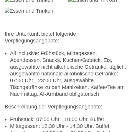
Internet: WLAN/WiFi, im öffentlichen Bereich:
ohne Gebühr, an der Rezeption/in der Lobby:
ohne Gebühr
Wäscheservice: gegen Gebühr
Gepäckservice
Ihre Unterkunft bietet folgende
Zahlungsarten: TUI Card / VISA, MasterCard,
Verpflegungsangebote:
American Express
Haustiere nicht erlaubt
All inclusive: Frühstück, Mittagessen,
Parkmöglichkeiten: Stellplätze, nicht überdacht:
Abendessen, Snacks, Kuchen/Gebäck, Eis,
ohne Gebühr, Reservierung nicht notwendig
ausgewählte nicht alkoholische Getränke: täglich,
Tagungseinrichtungen: klimatisierte
ausgewählte nationale alkoholische Getränke:
Tagungsräume, Coffee Breaks: gegen Gebühr
07:00 Uhr - 23:00 Uhr, ausgewählte
Zimmer: 542
Tischgetränke zu den Mahlzeiten, Kaffee/Tee am
Landeskategorie: 5 Sterne
Nachmittag, AI-Armband obligatorisch
Beschreibung der Verpflegungsangebote:
Frühstück: 07:00 Uhr - 10:00 Uhr, Buffet
Mittagessen: 12:30 Uhr - 14:30 Uhr, Buffet