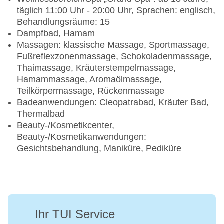
Getränke, alkoholische Getränke, Aperitifs und
täglich 11:00 Uhr - 20:00 Uhr, Sprachen: englisch,
Dosen-/Flaschenbiere in Premiumqualität (im
Behandlungsräume: 15
Glas serviert)
Dampfbad, Hamam
Frische Säfte und gesunde Frischgetränke von 10
Massagen: klassische Massage, Sportmassage,
bis 18 Uhr
Fußreflexzonenmassage, Schokoladenmassage,
Thaimassage, Kräuterstempelmassage,
Zusätzliche Services:
Hamammassage, Aromaölmassage,
16 GB WLAN-Karte pro Woche für das gesamte
Teilkörpermassage, Rückenmassage
Resort
Badeanwendungen: Cleopatrabad, Kräuter Bad,
Frühes Einchecken ab 12 Uhr und spätes
Thermalbad
Auschecken bis 14 Uhr (je nach Verfügbarkeit)
Beauty-/Kosmetikcenter,
25 % Ermäßigung auf SPA-Behandlungen
Beauty-/Kosmetikanwendungen:
1 x pro Woche Eintritt zum Aquapark für Alpha-
Gesichtsbehandlung, Maniküre, Pediküre
Gäste
1 Stunde/Woche freie Benutzung des
Tennisplatzes (Ausrüstung gegen Gebühr)
Turndown Service
Kostenloser Shuttlebus nach Hurghada (mit
Ihr TUI Service
Vorreservierung und einer Mindestanzahl von 10