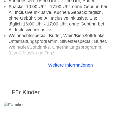
Abendessen: 18:30 Uhr - 21:30 Uhr, Buffet
Snacks: 10:00 Uhr - 17:00 Uhr, ohne Gebühr, bei
All Inclusive inklusive, Kuchen/Gebäck: täglich,
ohne Gebühr, bei All Inclusive inklusive, Eis:
täglich 16:00 Uhr - 17:00 Uhr, ohne Gebühr, bei
All Inclusive inklusive
Weihnachtsspecial: Buffet, Wein/Bier/Softdrinks,
Unterhaltungsprogramm, Silvesterspecial: Buffet,
Wein/Bier/Softdrinks, Unterhaltungsprogramm,
(Live-) Musik und Tanz
Restaurants: 6
Weitere Informationen
Hauptrestaurant „Celestia Restaurant“: Küche:
international, Diätküche: ohne Gebühr, Anfrage
notwendig, vegetarische Gerichte: ohne Gebühr,
Anfrage notwendig, Buffet, Reservierung nicht
Für Kinder
notwendig, ohne Gebühr, bei All Inclusive
inklusive, Januar - Dezember, täglich 07:00 Uhr -
10:00 Uhr, 12:30 Uhr - 14:30 Uhr und 18:30 Uhr -
21:30 Uhr, klimatisierbar, mit Terrasse,