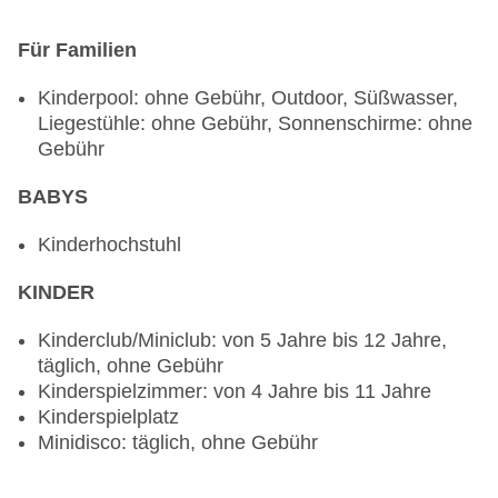
Raucherbereich, Kinderhochstuhl, angemessene
Kleidung erwünscht
Für Familien
Spezialitätenrestaurant „Monterrey Restaurant“:
Küche: mexikanisch, à la carte, Anfrage &
Kinderpool: ohne Gebühr, Outdoor, Süßwasser,
Reservierung notwendig, ohne Gebühr, mehrmals
Liegestühle: ohne Gebühr, Sonnenschirme: ohne
pro Woche 18:30 Uhr - 20:30 Uhr, klimatisierbar,
Gebühr
Kinderhochstuhl, angemessene Kleidung
erwünscht
BABYS
Spezialitätenrestaurant „Bahia Palace
Restaurant“: Küche: mediterran, à la carte,
Kinderhochstuhl
Menüwahl, Anfrage & Reservierung notwendig,
KINDER
ohne Gebühr, mehrmals pro Woche 18:30 Uhr -
20:30 Uhr, klimatisierbar, angemessene Kleidung
Kinderclub/Miniclub: von 5 Jahre bis 12 Jahre,
erwünscht
täglich, ohne Gebühr
Spezialitätenrestaurant „Barroco Churrascaria
Kinderspielzimmer: von 4 Jahre bis 11 Jahre
Restaurant“: Küche: Grillgerichte, à la carte,
Kinderspielplatz
Anfrage & Reservierung notwendig, gegen
Minidisco: täglich, ohne Gebühr
Gebühr, mehrmals pro Woche 18:30 Uhr - 20:00
Uhr, am Strand