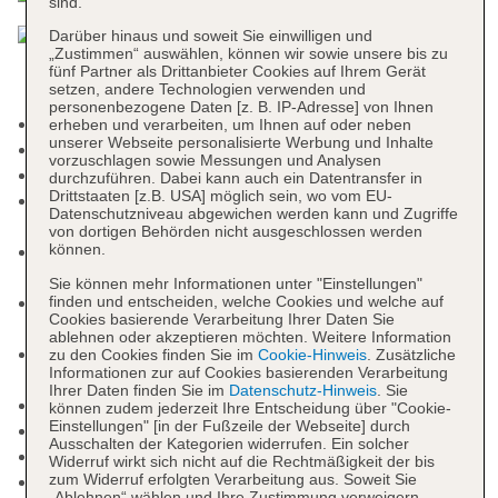
sind.
Darüber hinaus und soweit Sie einwilligen und
„Zustimmen“ auswählen, können wir sowie unsere bis zu
fünf Partner als Drittanbieter Cookies auf Ihrem Gerät
setzen, andere Technologien verwenden und
personenbezogene Daten [z. B. IP-Adresse] von Ihnen
Nichtraucherhotel, Raucherbereich
erheben und verarbeiten, um Ihnen auf oder neben
unserer Webseite personalisierte Werbung und Inhalte
Check-in Zeit ab 14:00 Uhr
vorzuschlagen sowie Messungen und Analysen
Check-out Zeit bis 12:00 Uhr
durchzuführen. Dabei kann auch ein Datentransfer in
Drittstaaten [z.B. USA] möglich sein, wo vom EU-
Early Check-in: gegen Gebühr, Anfrage
Datenschutzniveau abgewichen werden kann und Zugriffe
notwendig
von dortigen Behörden nicht ausgeschlossen werden
können.
Late Check-out: gegen Gebühr, Anfrage
notwendig
Sie können mehr Informationen unter "Einstellungen"
Rezeption: täglich, Sprachen: deutsch, englisch,
finden und entscheiden, welche Cookies und welche auf
Cookies basierende Verarbeitung Ihrer Daten Sie
russisch, Geldwechsel möglich
ablehnen oder akzeptieren möchten. Weitere Information
Gästebetreuung: Sprachen: deutsch, englisch,
zu den Cookies finden Sie im
Cookie-Hinweis
. Zusätzliche
Informationen zur auf Cookies basierenden Verarbeitung
russisch
Ihrer Daten finden Sie im
Datenschutz-Hinweis
. Sie
Lift
können zudem jederzeit Ihre Entscheidung über "Cookie-
Einstellungen" [in der Fußzeile der Webseite] durch
Geldautomat in der Unterkunft
Ausschalten der Kategorien widerrufen. Ein solcher
Gartenanlage, Sonnenterrasse
Widerruf wirkt sich nicht auf die Rechtmäßigkeit der bis
zum Widerruf erfolgten Verarbeitung aus. Soweit Sie
Pools: 5
„Ablehnen“ wählen und Ihre Zustimmung verweigern,