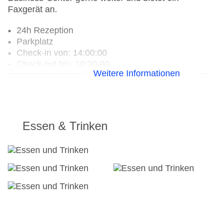
Faxgerät an.
24h Rezeption
Parkplatz
Check-in von: 14:00:00
Check-out bis: 10:30:00
Weitere Informationen
Konferenzraum
Garage
Hoteleröffnung: 2000
Hotelsafe
WLAN/WiFi im Hotel
Essen & Trinken
Letzte umfassende Renovierung: 2019
Lift
Anzahl der Konferenzräume: 1
Anzahl der Aufzüge: 1
Zimmerservice
Gesamtanzahl der Zimmer: 50
Pools:Kinderbecken, Indoor Pool, Outdoor Pool,
Sonnenschirme am Pool, Liegen am Pool