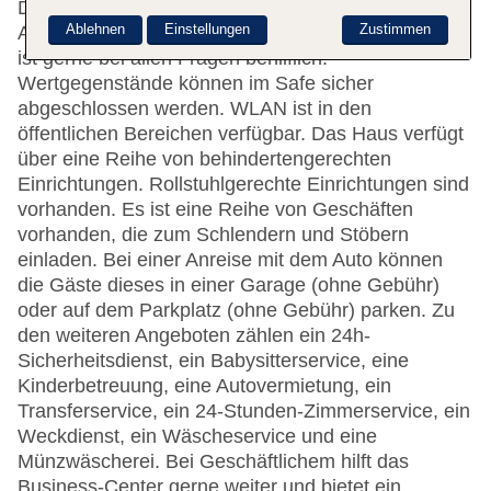
Das Hotel bietet 50 Zimmer und verfügt über einen
Ablehnen
Einstellungen
Zustimmen
Aufzug. Das freundliche Personal an der Rezeption
ist gerne bei allen Fragen behilflich.
Wertgegenstände können im Safe sicher
abgeschlossen werden. WLAN ist in den
öffentlichen Bereichen verfügbar. Das Haus verfügt
über eine Reihe von behindertengerechten
Einrichtungen. Rollstuhlgerechte Einrichtungen sind
vorhanden. Es ist eine Reihe von Geschäften
vorhanden, die zum Schlendern und Stöbern
einladen. Bei einer Anreise mit dem Auto können
die Gäste dieses in einer Garage (ohne Gebühr)
oder auf dem Parkplatz (ohne Gebühr) parken. Zu
den weiteren Angeboten zählen ein 24h-
Sicherheitsdienst, ein Babysitterservice, eine
Kinderbetreuung, eine Autovermietung, ein
Transferservice, ein 24-Stunden-Zimmerservice, ein
Weckdienst, ein Wäscheservice und eine
Münzwäscherei. Bei Geschäftlichem hilft das
Business-Center gerne weiter und bietet ein