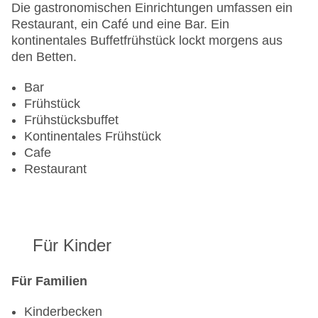
Zahlungsarten: American Express, Mastercard,
Die gastronomischen Einrichtungen umfassen ein
Visa
Restaurant, ein Café und eine Bar. Ein
Landeskategorie: 3 Sterne
kontinentales Buffetfrühstück lockt morgens aus
den Betten.
Bar
Frühstück
Frühstücksbuffet
Kontinentales Frühstück
Cafe
Restaurant
Für Kinder
Für Familien
Kinderbecken