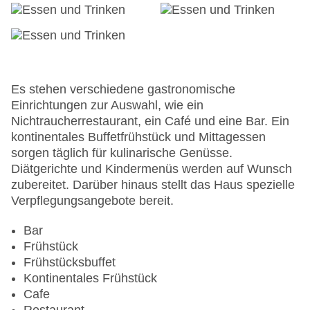
Check-in von: 15:00:00
Check-out bis: 12:00:00
Konferenzraum
Garage
Garten: ohne Gebühr
Hoteleröffnung: 1997
Es stehen verschiedene gastronomische
Hotelsafe
Einrichtungen zur Auswahl, wie ein
WLAN/WiFi im Hotel
Nichtraucherrestaurant, ein Café und eine Bar. Ein
Lift
kontinentales Buffetfrühstück und Mittagessen
Minimarkt
sorgen täglich für kulinarische Genüsse.
Anzahl der Konferenzräume: 1
Diätgerichte und Kindermenüs werden auf Wunsch
Anzahl der Aufzüge: 4
zubereitet. Darüber hinaus stellt das Haus spezielle
Haustiere: gegen Gebühr
Verpflegungsangebote bereit.
Zimmerservice
Gesamtanzahl der Stockwerke: 11
Bar
Gesamtanzahl der Zimmer: 406
Frühstück
Zahlungsarten: American Express, Diners Club,
Frühstücksbuffet
Mastercard, Visa
Kontinentales Frühstück
Landeskategorie: 4 Sterne
Cafe