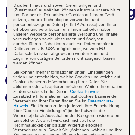
Darüber hinaus und soweit Sie einwilligen und
Hotelbeschreibun
„Zustimmen“ auswählen, können wir sowie unsere bis zu
fünf Partner als Drittanbieter Cookies auf Ihrem Gerät
setzen, andere Technologien verwenden und
Sheraton
personenbezogene Daten [z. B. IP-Adresse] von Ihnen
erheben und verarbeiten, um Ihnen auf oder neben
unserer Webseite personalisierte Werbung und Inhalte
vorzuschlagen sowie Messungen und Analysen
Amsterdam
durchzuführen. Dabei kann auch ein Datentransfer in
Drittstaaten [z.B. USA] möglich sein, wo vom EU-
Datenschutzniveau abgewichen werden kann und
Airport Hotel &
Zugriffe von dortigen Behörden nicht ausgeschlossen
werden können.
Sie können mehr Informationen unter "Einstellungen"
Conference
finden und entscheiden, welche Cookies und welche auf
Cookies basierende Verarbeitung Ihrer Daten Sie
ablehnen oder akzeptieren möchten. Weitere Information
zu den Cookies finden Sie im
Cookie-Hinweis
.
Center
Zusätzliche Informationen zur auf Cookies basierenden
Verarbeitung Ihrer Daten finden Sie im
Datenschutz-
Hinweis
. Sie können zudem jederzeit Ihre Entscheidung
über "Cookie-Einstellungen" [in der Fußzeile der
Webseite] durch Ausschalten der Kategorien widerrufen.
Ein solcher Widerruf wirkt sich nicht auf die
Das bietet Ihre Unterkunft
Rechtmäßigkeit der bis zum Widerruf erfolgten
Verarbeitung aus. Soweit Sie „Ablehnen“ wählen und Ihre
Zustimmung verweigern, können keine individuellen