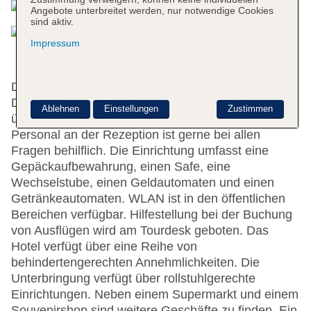
Angebote unterbreitet werden, nur notwendige Cookies
sind aktiv.
Impressum
Die 406 Zimmer, die 24 Suiten und die 130
Doppelzimmer verteilen sich auf 11 Etagen und sind
Ablehnen
Einstellungen
Zustimmen
über 4 Aufzüge erreichbar. Das freundliche
Personal an der Rezeption ist gerne bei allen
Fragen behilflich. Die Einrichtung umfasst eine
Gepäckaufbewahrung, einen Safe, eine
Wechselstube, einen Geldautomaten und einen
Getränkeautomaten. WLAN ist in den öffentlichen
Bereichen verfügbar. Hilfestellung bei der Buchung
von Ausflügen wird am Tourdesk geboten. Das
Hotel verfügt über eine Reihe von
behindertengerechten Annehmlichkeiten. Die
Unterbringung verfügt über rollstuhlgerechte
Einrichtungen. Neben einem Supermarkt und einem
Souvenirshop sind weitere Geschäfte zu finden. Ein