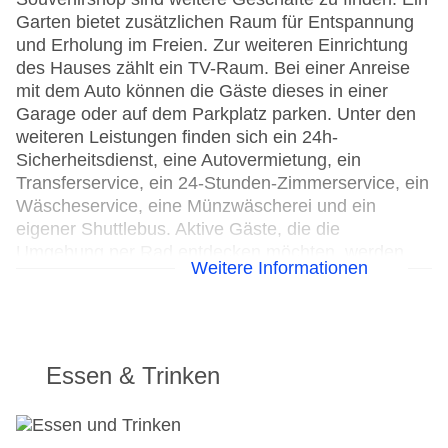
Garten bietet zusätzlichen Raum für Entspannung
und Erholung im Freien. Zur weiteren Einrichtung
des Hauses zählt ein TV-Raum. Bei einer Anreise
mit dem Auto können die Gäste dieses in einer
Garage oder auf dem Parkplatz parken. Unter den
weiteren Leistungen finden sich ein 24h-
Sicherheitsdienst, eine Autovermietung, ein
Transferservice, ein 24-Stunden-Zimmerservice, ein
Wäscheservice, eine Münzwäscherei und ein
eigener Shuttlebus. Aktive Gäste, die die
Umgebung per Rad entdecken möchten, werden
Weitere Informationen
den Fahrradverleih zu schätzen wissen,
Fahrradstellplätze sind ebenfalls vorhanden.
Kostenfrei steht Gästen die Tageszeitung zur
Verfügung. Im Geschäftsbereich (Business-Center)
sind Faxgerät und Projektor vorhanden.
Essen & Trinken
24h Rezeption
Parkplatz