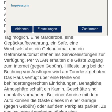
Das Hotel bietet 16 Junior-Suiten, 40 Suiten und
Impressum
354 Doppelzimmer auf 7 Etagen, die mit einem
Aufzug erreichbar sind. Rund um die Uhr steht den
Gästen mehrsprachiges Personal (Englisch,
Deutsch, Französisch) an der Rezeption mit Tat und
Ablehnen
Einstellungen
Zustimmen
Rat zur Seite, das Ein- und Auschecken ist 24 h am
Tag möglich. Eine Garderobe, eine
Gepäckaufbewahrung, ein Safe, eine
Wechselstube, ein Geldautomat und ein
Getränkeautomat stehen als Serviceleistungen zur
Verfügung. Per WLAN erhalten die Gäste Zugang
zum Internet (gegen Gebühr). Hilfestellung bei der
Buchung von Ausflügen wird am Tourdesk geboten.
Das Haus verfügt über eine Reihe von
behindertengerechten Einrichtungen. Behagliche
Atmosphäre schafft ein Kamin. Geschäfte sind
ebenfalls vorhanden. Bei einer Anreise mit dem
Auto können die Gäste dieses in einer Garage
(gegen Gebühr) oder auf dem Parkplatz parken. Zu