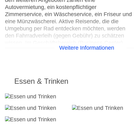
den weiteren Angeboten zählen eine
Autovermietung, ein kostenpflichtiger
Zimmerservice, ein Wäscheservice, ein Friseur und
eine Münzwäscherei. Aktive Reisende, die die
Umgebung per Rad entdecken möchten, werden
den Fahrradverleih (gegen Gebühr) zu schätzen
wissen. Im Geschäftsbereich (Business-Center)
Weitere Informationen
sind Faxgerät und Projektor vorhanden.
24h Rezeption
Parkplatz
Check-in von: 15:00:00
Essen & Trinken
Check-out bis: 00:00:00
Konferenzraum
Garage: gegen Gebühr
Garten: ohne Gebühr
Hoteleröffnung: 1988
Hotelsafe
WLAN/WiFi im Hotel: gegen Gebühr
Letzte umfassende Renovierung: 2007