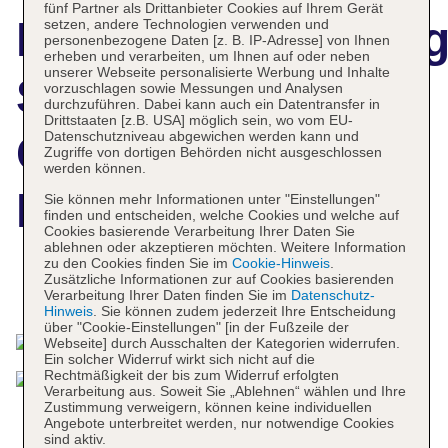
fünf Partner als Drittanbieter Cookies auf Ihrem Gerät
Hotelbeschreibun
setzen, andere Technologien verwenden und
personenbezogene Daten [z. B. IP-Adresse] von Ihnen
erheben und verarbeiten, um Ihnen auf oder neben
unserer Webseite personalisierte Werbung und Inhalte
Sheraton Berlin
vorzuschlagen sowie Messungen und Analysen
durchzuführen. Dabei kann auch ein Datentransfer in
Drittstaaten [z.B. USA] möglich sein, wo vom EU-
Grand Hotel
Datenschutzniveau abgewichen werden kann und
Zugriffe von dortigen Behörden nicht ausgeschlossen
werden können.
Esplanade
Sie können mehr Informationen unter "Einstellungen"
finden und entscheiden, welche Cookies und welche auf
Cookies basierende Verarbeitung Ihrer Daten Sie
ablehnen oder akzeptieren möchten. Weitere Information
zu den Cookies finden Sie im
Cookie-Hinweis
.
Zusätzliche Informationen zur auf Cookies basierenden
Das bietet Ihre Unterkunft
Verarbeitung Ihrer Daten finden Sie im
Datenschutz-
Hinweis
. Sie können zudem jederzeit Ihre Entscheidung
über "Cookie-Einstellungen" [in der Fußzeile der
Webseite] durch Ausschalten der Kategorien widerrufen.
Ein solcher Widerruf wirkt sich nicht auf die
Rechtmäßigkeit der bis zum Widerruf erfolgten
Verarbeitung aus. Soweit Sie „Ablehnen“ wählen und Ihre
Zustimmung verweigern, können keine individuellen
Angebote unterbreitet werden, nur notwendige Cookies
sind aktiv.