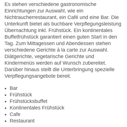
Lift
Es stehen verschiedene gastronomische
Anzahl der Konferenzräume: 1
Einrichtungen zur Auswahl, wie ein
Anzahl der Aufzüge: 1
Nichtraucherrestaurant, ein Café und eine Bar. Die
Haustiere
Unterkunft bietet als buchbare Verpflegungsleistung
Zimmerservice: gegen Gebühr
Übernachtung inkl. Frühstück. Ein kontinentales
Gesamtanzahl der Stockwerke: 7
Buffetfrühstück garantiert einen guten Start in den
Gesamtanzahl der Zimmer: 394
Tag. Zum Mittagessen und Abendessen stehen
Pools:Indoor Pool
verschiedene Gerichte à la carte zur Auswahl.
Zahlungsarten: American Express, EC Maestro,
Diätgerichte, vegetarische Gerichte und
Mastercard, Visa
Kindermenüs werden auf Wunsch zubereitet.
Landeskategorie: 5 Sterne
Darüber hinaus stellt die Unterbringung spezielle
Verpflegungsangebote bereit.
Bar
Frühstück
Frühstücksbuffet
Kontinentales Frühstück
Cafe
Restaurant