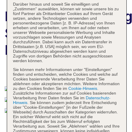
Darüber hinaus und soweit Sie einwilligen und
„Zustimmen“ auswählen, können wir sowie unsere bis zu
Hotelbeschreibun
fünf Partner als Drittanbieter Cookies auf Ihrem Gerät
setzen, andere Technologien verwenden und
personenbezogene Daten [z. B. IP-Adresse] von Ihnen
erheben und verarbeiten, um Ihnen auf oder neben
Sheraton
unserer Webseite personalisierte Werbung und Inhalte
vorzuschlagen sowie Messungen und Analysen
durchzuführen. Dabei kann auch ein Datentransfer in
Bratislava Hotel
Drittstaaten [z.B. USA] möglich sein, wo vom EU-
Datenschutzniveau abgewichen werden kann und
Zugriffe von dortigen Behörden nicht ausgeschlossen
werden können.
Sie können mehr Informationen unter "Einstellungen"
Das bietet Ihre Unterkunft
finden und entscheiden, welche Cookies und welche auf
Cookies basierende Verarbeitung Ihrer Daten Sie
ablehnen oder akzeptieren möchten. Weitere Information
zu den Cookies finden Sie im
Cookie-Hinweis
.
Zusätzliche Informationen zur auf Cookies basierenden
Verarbeitung Ihrer Daten finden Sie im
Datenschutz-
Hinweis
. Sie können zudem jederzeit Ihre Entscheidung
über "Cookie-Einstellungen" [in der Fußzeile der
Webseite] durch Ausschalten der Kategorien widerrufen.
Ein solcher Widerruf wirkt sich nicht auf die
Rechtmäßigkeit der bis zum Widerruf erfolgten
Verarbeitung aus. Soweit Sie „Ablehnen“ wählen und Ihre
Zustimmung verweigern, können keine individuellen