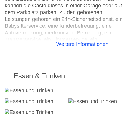
können die Gäste dieses in einer Garage oder auf
dem Parkplatz parken. Zu den gebotenen
Leistungen gehören ein 24h-Sicherheitsdienst, ein
Babysitterservice, eine Kinderbetreuung, eine
Autovermietung, medizinische Betreuung, ein
Transferservice, ein Zimmerservice, ein
Weitere Informationen
Wäscheservice, ein Friseur, eine Münzwäscherei
und ein eigener Shuttlebus. Radfahrer können
neben den Stellplätzen auch die Leihmöglichkeiten
nutzen. Kostenfrei steht Gästen die Tageszeitung
zur Verfügung. Im Geschäftsbereich (Business-
Essen & Trinken
Center) sind Faxgerät und Projektor vorhanden.
24h Rezeption
Parkplatz
Check-in von: 15:00:00
Check-out bis: 12:00:00
Konferenzraum
Garage