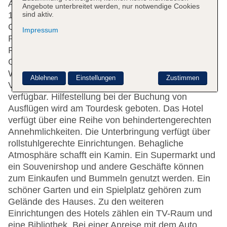
Auf die Gäste warten 23 Suiten, 143 Einzel- und
Angebote unterbreitet werden, nur notwendige Cookies
sind aktiv.
186 Doppelzimmer, die sich auf zwei 9-stöckige
Gebäude mit Aufzügen verteilen. Das freundliche
Impressum
Personal an der Rezeption ist gerne bei allen
Fragen behilflich. Eine Garderobe, eine
Gepäckaufbewahrung, ein Safe und eine
Wechselstube stehen als Serviceleistungen zur
Ablehnen
Einstellungen
Zustimmen
Verfügung. WLAN ist in den öffentlichen Bereichen
verfügbar. Hilfestellung bei der Buchung von
Ausflügen wird am Tourdesk geboten. Das Hotel
verfügt über eine Reihe von behindertengerechten
Annehmlichkeiten. Die Unterbringung verfügt über
rollstuhlgerechte Einrichtungen. Behagliche
Atmosphäre schafft ein Kamin. Ein Supermarkt und
ein Souvenirshop und andere Geschäfte können
zum Einkaufen und Bummeln genutzt werden. Ein
schöner Garten und ein Spielplatz gehören zum
Gelände des Hauses. Zu den weiteren
Einrichtungen des Hotels zählen ein TV-Raum und
eine Bibliothek. Bei einer Anreise mit dem Auto