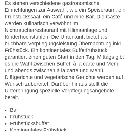
Garten: ohne Gebühr
Es stehen verschiedene gastronomische
Hoteleröffnung: 2009
Einrichtungen zur Auswahl, wie ein Speiseraum, ein
Hotelsafe
Frühstückssaal, ein Café und eine Bar. Die Gäste
WLAN/WiFi im Hotel
werden kulinarisch verwöhnt im
Lift
Nichtraucherrestaurant mit Klimaanlage und
Minimarkt
Kinderhochstühlen. Die Unterkunft bietet als
Anzahl der Konferenzräume: 1
buchbare Verpflegungsleistung Übernachtung inkl.
Anzahl der Aufzüge: 1
Frühstück. Ein kontinentales Buffetfrühstück
Haustiere: gegen Gebühr
garantiert einen guten Start in den Tag. Mittags gibt
Zimmerservice
es die Wahl zwischen Buffet, à la carte und Menü
Gesamtanzahl der Stockwerke: 9
und abends zwischen à la carte und Menü.
Gesamtanzahl der Zimmer: 209
Diätgerichte und vegetarische Gerichte werden auf
Pools:Beheizter Außenpool, Indoor Pool, Outdoor
Wunsch zubereitet. Darüber hinaus stellt die
Pool, Liegen am Pool
Unterbringung spezielle Verpflegungsangebote
Zahlungsarten: American Express, Diners Club,
bereit.
Mastercard, Visa
Landeskategorie: 5 Sterne
Bar
Frühstück
Frühstücksbuffet
Kontinentales Frühstück