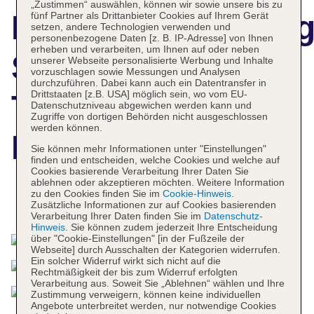
„Zustimmen“ auswählen, können wir sowie unsere bis zu
Hotelbeschreibun
fünf Partner als Drittanbieter Cookies auf Ihrem Gerät
setzen, andere Technologien verwenden und
personenbezogene Daten [z. B. IP-Adresse] von Ihnen
erheben und verarbeiten, um Ihnen auf oder neben
Sheraton Grand
unserer Webseite personalisierte Werbung und Inhalte
vorzuschlagen sowie Messungen und Analysen
durchzuführen. Dabei kann auch ein Datentransfer in
Drittstaaten [z.B. USA] möglich sein, wo vom EU-
Tbilisi Metechi
Datenschutzniveau abgewichen werden kann und
Zugriffe von dortigen Behörden nicht ausgeschlossen
werden können.
Palace
Sie können mehr Informationen unter "Einstellungen"
finden und entscheiden, welche Cookies und welche auf
Cookies basierende Verarbeitung Ihrer Daten Sie
ablehnen oder akzeptieren möchten. Weitere Information
zu den Cookies finden Sie im
Cookie-Hinweis
.
Das bietet Ihre Unterkunft
Zusätzliche Informationen zur auf Cookies basierenden
Verarbeitung Ihrer Daten finden Sie im
Datenschutz-
Hinweis
. Sie können zudem jederzeit Ihre Entscheidung
über "Cookie-Einstellungen" [in der Fußzeile der
Webseite] durch Ausschalten der Kategorien widerrufen.
Ein solcher Widerruf wirkt sich nicht auf die
Rechtmäßigkeit der bis zum Widerruf erfolgten
Verarbeitung aus. Soweit Sie „Ablehnen“ wählen und Ihre
Zustimmung verweigern, können keine individuellen
Angebote unterbreitet werden, nur notwendige Cookies