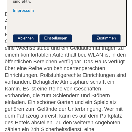
sind aktiv.
Impressum
Das Hotel bietet 220 Zimmer und verfügt über 3
Aufzüge. Englischsprachiges Personal an der
Rezeption im Empfangsbereich steht zur Seite beim
Ein- und Auschecken. Serviceleistungen wie eine
Ablehnen
Einstellungen
Zustimmen
Garderobe, eine Gepäckaufbewahrung, ein Safe,
eine Wechselstube und ein Geldautomat tragen zu
einem komfortablen Aufenthalt bei. WLAN ist in den
öffentlichen Bereichen verfügbar. Das Haus verfügt
über eine Reihe von behindertengerechten
Einrichtungen. Rollstuhlgerechte Einrichtungen sind
vorhanden. Behagliche Atmosphäre schafft ein
Kamin. Es ist eine Reihe von Geschäften
vorhanden, die zum Schlendern und Stöbern
einladen. Ein schöner Garten und ein Spielplatz
gehören zum Gelände der Unterbringung. Wer mit
dem Fahrzeug anreist, kann es auf dem Parkplatz
des Hotels abstellen. Zu den weiteren Angeboten
zählen ein 24h-Sicherheitsdienst, eine