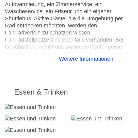
Autovermietung, ein Zimmerservice, ein
Wäscheservice, ein Friseur und ein eigener
Shuttlebus. Aktive Gäste, die die Umgebung per
Rad entdecken möchten, werden den
Fahrradverleih zu schätzen wissen,
Fahrradstellplätze sind ebenfalls vorhanden. Bei
Geschäftlichem hilft das Business-Center gerne
weiter und bietet ein Faxgerät an. Für Konferenzen,
Weitere Informationen
Vorträge oder Tagungen stehen 11 Räume zur
Verfügung.
24h Rezeption
Parkplatz
Essen & Trinken
Check-in von: 15:00:00
Check-out bis: 12:00:00
Konferenzraum
Garten: ohne Gebühr
Hoteleröffnung: 1991
Hotelsafe