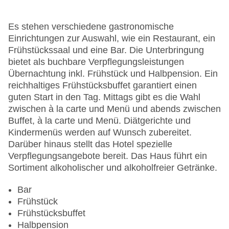
WLAN/WiFi im Hotel
Letzte umfassende Renovierung: 2019
Lift
Es stehen verschiedene gastronomische
Anzahl der Konferenzräume: 1
Einrichtungen zur Auswahl, wie ein Restaurant, ein
Anzahl der Aufzüge: 3
Frühstückssaal und eine Bar. Die Unterbringung
Zimmerservice
bietet als buchbare Verpflegungsleistungen
Sonnenterrasse
Übernachtung inkl. Frühstück und Halbpension. Ein
Gesamtanzahl der Zimmer: 220
reichhaltiges Frühstücksbuffet garantiert einen
Pools:Indoor Pool, Outdoor Pool, Sonnenschirme
guten Start in den Tag. Mittags gibt es die Wahl
am Pool, Liegen am Pool: ohne Gebühr
zwischen à la carte und Menü und abends zwischen
Zahlungsarten: American Express, Diners Club,
Buffet, à la carte und Menü. Diätgerichte und
Mastercard, Visa
Kindermenüs werden auf Wunsch zubereitet.
Landeskategorie: 5 Sterne
Darüber hinaus stellt das Hotel spezielle
Verpflegungsangebote bereit. Das Haus führt ein
Sortiment alkoholischer und alkoholfreier Getränke.
Bar
Frühstück
Frühstücksbuffet
Halbpension