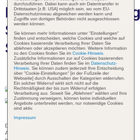
durchzuführen. Dabei kann auch ein Datentransfer in
Hotelbeschreibun
Drittstaaten [z.B. USA] möglich sein, wo vom EU-
Datenschutzniveau abgewichen werden kann und
Zugriffe von dortigen Behörden nicht ausgeschlossen
werden können.
Shilla Stay
Sie können mehr Informationen unter "Einstellungen"
finden und entscheiden, welche Cookies und welche auf
Seodaemun
Cookies basierende Verarbeitung Ihrer Daten Sie
ablehnen oder akzeptieren möchten. Weitere Information
zu den Cookies finden Sie im
Cookie-Hinweis
.
Zusätzliche Informationen zur auf Cookies basierenden
Verarbeitung Ihrer Daten finden Sie im
Datenschutz-
Hinweis
. Sie können zudem jederzeit Ihre Entscheidung
Das bietet Ihre Unterkunft
über "Cookie-Einstellungen" [in der Fußzeile der
Webseite] durch Ausschalten der Kategorien widerrufen.
Ein solcher Widerruf wirkt sich nicht auf die
Rechtmäßigkeit der bis zum Widerruf erfolgten
Verarbeitung aus. Soweit Sie „Ablehnen“ wählen und Ihre
Zustimmung verweigern, können keine individuellen
Angebote unterbreitet werden, nur notwendige Cookies
sind aktiv.
Impressum
Das Hotel bietet 319 Zimmer und verfügt über einen
Aufzug. Das freundliche Personal an der Rezeption