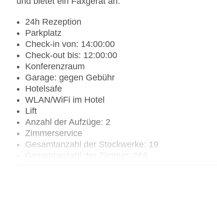
und bietet ein Faxgerät an.
24h Rezeption
Parkplatz
Check-in von: 14:00:00
Check-out bis: 12:00:00
Konferenzraum
Garage: gegen Gebühr
Hotelsafe
WLAN/WiFi im Hotel
Lift
Anzahl der Aufzüge: 2
Zimmerservice
Gesamtanzahl der Stockwerke: 19
Gesamtanzahl der Zimmer: 268
Zahlungsarten: American Express, Diners Club, M
Landeskategorie: 3 Sterne