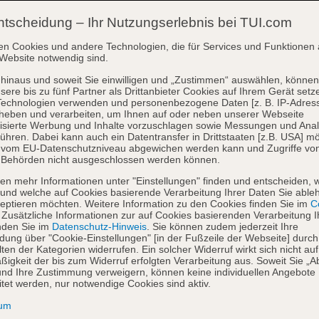
ntscheidung – Ihr Nutzungserlebnis bei TUI.com
en Cookies und andere Technologien, die für Services und Funktionen 
Website notwendig sind.
hinaus und soweit Sie einwilligen und „Zustimmen“ auswählen, können
sere bis zu fünf Partner als Drittanbieter Cookies auf Ihrem Gerät setz
Technologien verwenden und personenbezogene Daten [z. B. IP-Adres
heben und verarbeiten, um Ihnen auf oder neben unserer Webseite
isierte Werbung und Inhalte vorzuschlagen sowie Messungen und Ana
ühren. Dabei kann auch ein Datentransfer in Drittstaaten [z.B. USA] mö
o vom EU-Datenschutzniveau abgewichen werden kann und Zugriffe vo
 Behörden nicht ausgeschlossen werden können.
en mehr Informationen unter "Einstellungen" finden und entscheiden, 
und welche auf Cookies basierende Verarbeitung Ihrer Daten Sie able
eptieren möchten. Weitere Information zu den Cookies finden Sie im
Co
. Zusätzliche Informationen zur auf Cookies basierenden Verarbeitung I
nden Sie im
Datenschutz-Hinweis
. Sie können zudem jederzeit Ihre
dung über "Cookie-Einstellungen" [in der Fußzeile der Webseite] durch
ten der Kategorien widerrufen. Ein solcher Widerruf wirkt sich nicht auf
igkeit der bis zum Widerruf erfolgten Verarbeitung aus. Soweit Sie „A
nd Ihre Zustimmung verweigern, können keine individuellen Angebote
itet werden, nur notwendige Cookies sind aktiv.
sum