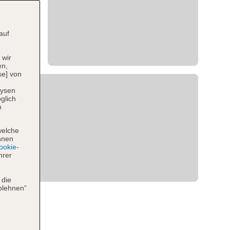
auf
 wir
en,
se] von
lysen
glich
n
welche
hnen
okie-
hrer
 die
blehnen“