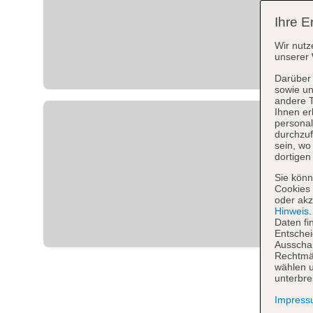
Ihre E
Wir nutz
unserer 
Darüber 
sowie un
andere 
Ihnen er
personal
durchzuf
sein, w
dortigen
Sie könn
Cookies 
oder akz
Hinweis
Daten fi
Entschei
Ausschal
Rechtmäß
wählen u
unterbre
Impres