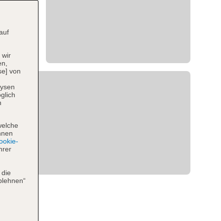
auf
 wir
en,
se] von
lysen
glich
n
welche
hnen
okie-
hrer
 die
blehnen“