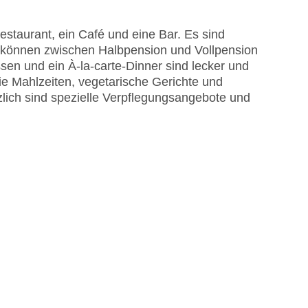
me am Pool, Liegen am Pool
EC Maestro, Mastercard, Visa
staurant, ein Café und eine Bar. Es sind
e können zwischen Halbpension und Vollpension
ssen und ein À-la-carte-Dinner sind lecker und
eie Mahlzeiten, vegetarische Gerichte und
lich sind spezielle Verpflegungsangebote und