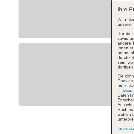
Ihre E
Wir nutz
unserer 
Darüber 
sowie un
andere 
Ihnen er
personal
durchzuf
sein, w
dortigen
Sie könn
Cookies 
oder akz
Hinweis
Daten fi
Entschei
Ausschal
Rechtmäß
wählen u
unterbre
Impres