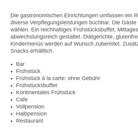
Pools:Kinderbecken, Outdoor Pool, Sonnenschir
Zahlungsarten: American Express, Diners Club, 
Die gastronomischen Einrichtungen umfassen ein Re
Landeskategorie: 4 Sterne
diverse Verpflegungsleistungen buchbar. Die Gäst
wählen. Ein reichhaltiges Frühstücksbuffet, Mittage
abwechslungsreich gestaltet. Diätgerichte, glutenfr
Kindermenüs werden auf Wunsch zubereitet. Zusätz
Snacks erhältlich.
Bar
Frühstück
Frühstück à la carte: ohne Gebühr
Frühstücksbuffet
Kontinentales Frühstück
Cafe
Vollpension
Halbpension
Restaurant