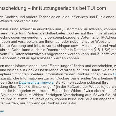
ntscheidung – Ihr Nutzungserlebnis bei TUI.com
en Cookies und andere Technologien, die für Services und Funktionen 
Website notwendig sind.
hinaus und soweit Sie einwilligen und „Zustimmen“ auswählen, können
sere bis zu fünf Partner als Drittanbieter Cookies auf Ihrem Gerät setz
Technologien verwenden und personenbezogene Daten [z. B. IP-Adres
heben und verarbeiten, um Ihnen auf oder neben unserer Webseite
isierte Werbung und Inhalte vorzuschlagen sowie Messungen und Ana
ühren. Dabei kann auch ein Datentransfer in Drittstaaten [z.B. USA] mö
o vom EU-Datenschutzniveau abgewichen werden kann und Zugriffe vo
 Behörden nicht ausgeschlossen werden können.
en mehr Informationen unter "Einstellungen" finden und entscheiden, 
und welche auf Cookies basierende Verarbeitung Ihrer Daten Sie able
eptieren möchten. Weitere Information zu den Cookies finden Sie im
Co
. Zusätzliche Informationen zur auf Cookies basierenden Verarbeitung I
nden Sie im
Datenschutz-Hinweis
. Sie können zudem jederzeit Ihre
dung über "Cookie-Einstellungen" [in der Fußzeile der Webseite] durch
ten der Kategorien widerrufen. Ein solcher Widerruf wirkt sich nicht auf
igkeit der bis zum Widerruf erfolgten Verarbeitung aus. Soweit Sie „A
nd Ihre Zustimmung verweigern, können keine individuellen Angebote
itet werden, nur notwendige Cookies sind aktiv.
sum