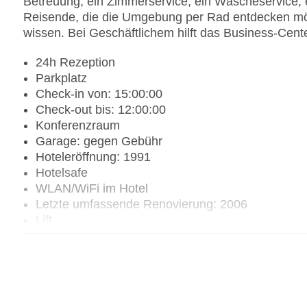
Betreuung, ein Zimmerservice, ein Wäscheservice, e
Reisende, die die Umgebung per Rad entdecken mö
wissen. Bei Geschäftlichem hilft das Business-Cente
24h Rezeption
Parkplatz
Check-in von: 15:00:00
Check-out bis: 12:00:00
Konferenzraum
Garage: gegen Gebühr
Hoteleröffnung: 1991
Hotelsafe
WLAN/WiFi im Hotel
Letzte umfassende Renovierung: 2006
Lift
Anzahl der Aufzüge: 1
Zimmerservice
Sonnenterrasse
Gesamtanzahl der Stockwerke: 6
Gesamtanzahl der Zimmer: 623