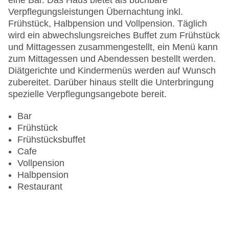
eine Bar. Das Haus bietet als buchbare
Letzte umfassende Renovierung: 2010
Verpflegungsleistungen Übernachtung inkl.
Lift
Frühstück, Halbpension und Vollpension. Täglich
Minimarkt
wird ein abwechslungsreiches Buffet zum Frühstück
Anzahl der Konferenzräume: 1
und Mittagessen zusammengestellt, ein Menü kann
Anzahl der Aufzüge: 1
zum Mittagessen und Abendessen bestellt werden.
Haustiere: gegen Gebühr
Diätgerichte und Kindermenüs werden auf Wunsch
Zimmerservice
zubereitet. Darüber hinaus stellt die Unterbringung
Sonnenterrasse
spezielle Verpflegungsangebote bereit.
Gesamtanzahl der Stockwerke: 1
Gesamtanzahl der Zimmer: 118
Bar
Pools:Beheizter Außenpool, Indoor Pool, Outdoor
Frühstück
Pool, Sonnenschirme am Pool, Liegen am Pool
Frühstücksbuffet
Zahlungsarten: American Express, Diners Club,
Cafe
EC Maestro, Mastercard, Visa
Vollpension
Landeskategorie: 4 Sterne
Halbpension
Restaurant