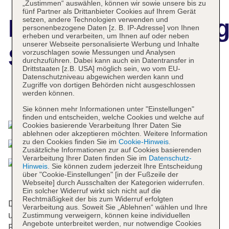
„Zustimmen“ auswählen, können wir sowie unsere bis zu
fünf Partner als Drittanbieter Cookies auf Ihrem Gerät
Hotelbeschreibun
setzen, andere Technologien verwenden und
personenbezogene Daten [z. B. IP-Adresse] von Ihnen
erheben und verarbeiten, um Ihnen auf oder neben
unserer Webseite personalisierte Werbung und Inhalte
Silva Splendid
vorzuschlagen sowie Messungen und Analysen
durchzuführen. Dabei kann auch ein Datentransfer in
Drittstaaten [z.B. USA] möglich sein, wo vom EU-
Datenschutzniveau abgewichen werden kann und
Zugriffe von dortigen Behörden nicht ausgeschlossen
werden können.
Das bietet Ihre Unterkunft
Sie können mehr Informationen unter "Einstellungen"
finden und entscheiden, welche Cookies und welche auf
Cookies basierende Verarbeitung Ihrer Daten Sie
ablehnen oder akzeptieren möchten. Weitere Information
zu den Cookies finden Sie im
Cookie-Hinweis
.
Zusätzliche Informationen zur auf Cookies basierenden
Verarbeitung Ihrer Daten finden Sie im
Datenschutz-
Hinweis
. Sie können zudem jederzeit Ihre Entscheidung
über "Cookie-Einstellungen" [in der Fußzeile der
Webseite] durch Ausschalten der Kategorien widerrufen.
Ein solcher Widerruf wirkt sich nicht auf die
Rechtmäßigkeit der bis zum Widerruf erfolgten
Das Hotel bietet 30 Einzel- und 88 Doppelzimmer
Verarbeitung aus. Soweit Sie „Ablehnen“ wählen und Ihre
und verfügt über einen Aufzug. An der 24-Stunden-
Zustimmung verweigern, können keine individuellen
Angebote unterbreitet werden, nur notwendige Cookies
Rezeption im Empfangsbereich werden die Gäste