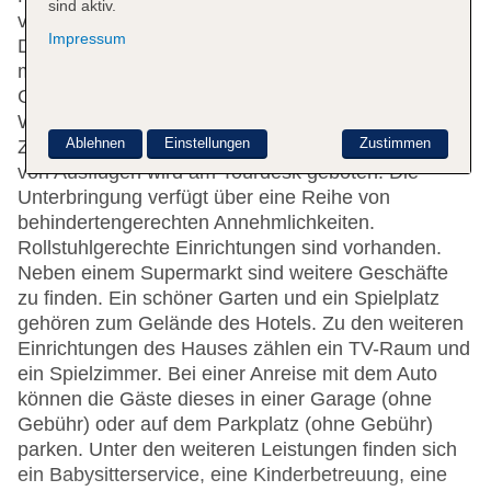
sind aktiv.
vom englischsprachigen Personal herzlich begrüßt.
Impressum
Das Ein- und Auschecken ist rund um die Uhr
möglich. Die Einrichtung des Hauses umfasst eine
Gepäckaufbewahrung, einen Safe und eine
Wechselstube. Per WLAN erhalten die Gäste
Ablehnen
Einstellungen
Zustimmen
Zugang zum Internet. Hilfestellung bei der Buchung
von Ausflügen wird am Tourdesk geboten. Die
Unterbringung verfügt über eine Reihe von
behindertengerechten Annehmlichkeiten.
Rollstuhlgerechte Einrichtungen sind vorhanden.
Neben einem Supermarkt sind weitere Geschäfte
zu finden. Ein schöner Garten und ein Spielplatz
gehören zum Gelände des Hotels. Zu den weiteren
Einrichtungen des Hauses zählen ein TV-Raum und
ein Spielzimmer. Bei einer Anreise mit dem Auto
können die Gäste dieses in einer Garage (ohne
Gebühr) oder auf dem Parkplatz (ohne Gebühr)
parken. Unter den weiteren Leistungen finden sich
ein Babysitterservice, eine Kinderbetreuung, eine