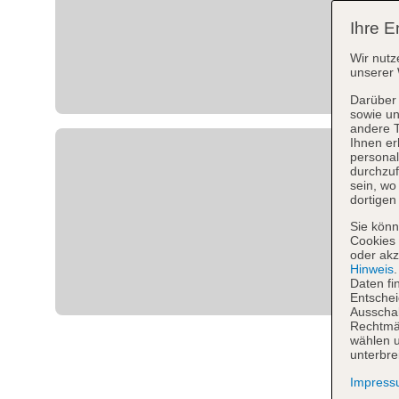
Ihre E
Wir nutz
unserer 
Darüber 
sowie un
andere 
Ihnen er
personal
durchzuf
sein, w
dortigen
Sie könn
Cookies 
oder akz
Hinweis
Daten fi
Entschei
Ausschal
Rechtmäß
wählen u
unterbre
Impres