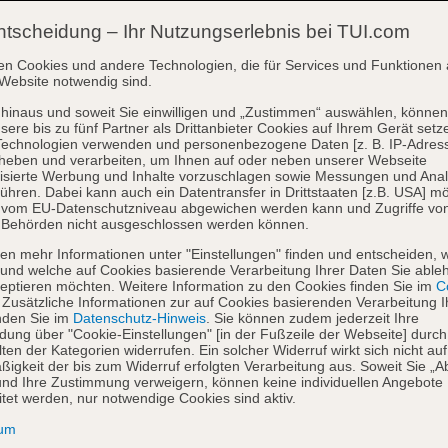
ntscheidung – Ihr Nutzungserlebnis bei TUI.com
en Cookies und andere Technologien, die für Services und Funktionen 
Website notwendig sind.
hinaus und soweit Sie einwilligen und „Zustimmen“ auswählen, können
sere bis zu fünf Partner als Drittanbieter Cookies auf Ihrem Gerät setz
Technologien verwenden und personenbezogene Daten [z. B. IP-Adres
heben und verarbeiten, um Ihnen auf oder neben unserer Webseite
isierte Werbung und Inhalte vorzuschlagen sowie Messungen und Ana
ühren. Dabei kann auch ein Datentransfer in Drittstaaten [z.B. USA] mö
o vom EU-Datenschutzniveau abgewichen werden kann und Zugriffe vo
 Behörden nicht ausgeschlossen werden können.
en mehr Informationen unter "Einstellungen" finden und entscheiden, 
und welche auf Cookies basierende Verarbeitung Ihrer Daten Sie able
eptieren möchten. Weitere Information zu den Cookies finden Sie im
Co
. Zusätzliche Informationen zur auf Cookies basierenden Verarbeitung I
nden Sie im
Datenschutz-Hinweis
. Sie können zudem jederzeit Ihre
dung über "Cookie-Einstellungen" [in der Fußzeile der Webseite] durch
ten der Kategorien widerrufen. Ein solcher Widerruf wirkt sich nicht auf
igkeit der bis zum Widerruf erfolgten Verarbeitung aus. Soweit Sie „A
nd Ihre Zustimmung verweigern, können keine individuellen Angebote
itet werden, nur notwendige Cookies sind aktiv.
sum