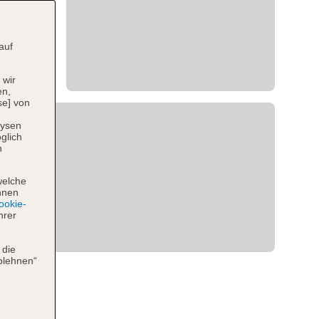
auf
 wir
en,
se] von
lysen
glich
n
welche
hnen
okie-
hrer
 die
blehnen“