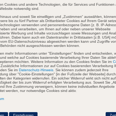
en Cookies und andere Technologien, die für Services und Funktionen 
Website notwendig sind.
hinaus und soweit Sie einwilligen und „Zustimmen“ auswählen, können
sere bis zu fünf Partner als Drittanbieter Cookies auf Ihrem Gerät setz
Technologien verwenden und personenbezogene Daten [z. B. IP-Adres
heben und verarbeiten, um Ihnen auf oder neben unserer Webseite
isierte Werbung und Inhalte vorzuschlagen sowie Messungen und Ana
ühren. Dabei kann auch ein Datentransfer in Drittstaaten [z.B. USA] mö
o vom EU-Datenschutzniveau abgewichen werden kann und Zugriffe vo
 Behörden nicht ausgeschlossen werden können.
en mehr Informationen unter "Einstellungen" finden und entscheiden, 
und welche auf Cookies basierende Verarbeitung Ihrer Daten Sie able
eptieren möchten. Weitere Information zu den Cookies finden Sie im
Co
. Zusätzliche Informationen zur auf Cookies basierenden Verarbeitung I
nden Sie im
Datenschutz-Hinweis
. Sie können zudem jederzeit Ihre
dung über "Cookie-Einstellungen" [in der Fußzeile der Webseite] durch
ten der Kategorien widerrufen. Ein solcher Widerruf wirkt sich nicht auf
igkeit der bis zum Widerruf erfolgten Verarbeitung aus. Soweit Sie „A
nd Ihre Zustimmung verweigern, können keine individuellen Angebote
itet werden, nur notwendige Cookies sind aktiv.
sum
nen
Einstellungen
Zus