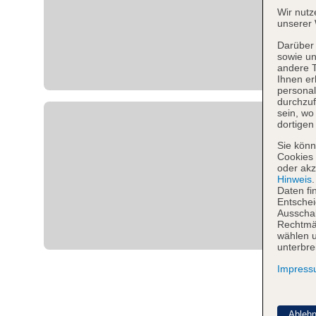
Wir nutz
unserer 
Darüber 
sowie un
andere 
Ihnen er
personal
durchzuf
sein, w
dortigen
Sie könn
Cookies 
oder akz
Hinweis
Daten fi
Entschei
Ausschal
Rechtmäß
wählen u
unterbre
Impres
Ableh