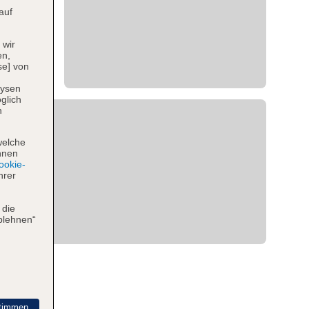
auf
 wir
en,
se] von
lysen
glich
n
welche
hnen
okie-
hrer
 die
blehnen“
timmen