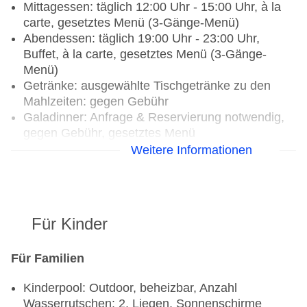
Mittagessen: täglich 12:00 Uhr - 15:00 Uhr, à la
carte, gesetztes Menü (3-Gänge-Menü)
Abendessen: täglich 19:00 Uhr - 23:00 Uhr,
Buffet, à la carte, gesetztes Menü (3-Gänge-
Menü)
Getränke: ausgewählte Tischgetränke zu den
Mahlzeiten: gegen Gebühr
Galadinner: Anfrage & Reservierung notwendig,
gegen Gebühr, gesetztes Menü
Weitere Informationen
Restaurants: 7
Restaurant „Manava“: Küche: international,
glutenfreie Gerichte: Anfrage notwendig,
Kinderbuffet, lactosefreie Gerichte: Anfrage
Für Kinder
notwendig, vegetarische Gerichte, vegane
Gerichte: Anfrage notwendig, Buffet, täglich 06:30
Uhr - 11:00 Uhr, täglich 18:30 Uhr - 22:30 Uhr,
Für Familien
klimatisierbar, mit Terrasse, Raucherbereich,
Kinderpool: Outdoor, beheizbar, Anzahl
Kinderhochstuhl, angemessene Kleidung
Wasserrutschen: 2, Liegen, Sonnenschirme
erwünscht