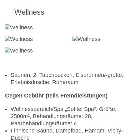
Café „Gelati Ice Cream“: täglich 10:00 Uhr - 20:00
Uhr
Wellness
Café „Olivier's“: täglich
Loungebar „The Premier Lounge“
Loungebar „Laguna Beach Lounge“: ab 21 Jahre,
täglich 12:00 Uhr - 02:00 Uhr
Saunen: 2, Tauchbecken, Eisbrunnen/-grotte,
Erlebnisdusche, Ruheraum
Gegen Gebühr (teils Fremdleistungen)
Wellnessbereich/Spa „Sofitel Spa“: Größe:
2500m², Behandlungsräume: 28,
Paarbehandlungsräume: 4
Finnische Sauna, Dampfbad, Hamam, Vichy-
Dusche