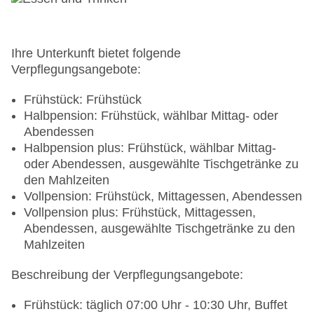
Tagungseinrichtungen: Konferenzräume: 8,
klimatisierte Tagungsräume, Tageslicht,
Tagungsequipment, Coffee Breaks: gegen
Gebühr
Ihre Unterkunft bietet folgende
Etagen: 5, Zimmer: 318, Villen: 4, Appartements:
Verpflegungsangebote:
182
Landeskategorie: 5 Sterne
Frühstück: Frühstück
Halbpension: Frühstück, wählbar Mittag- oder
Abendessen
Halbpension plus: Frühstück, wählbar Mittag-
oder Abendessen, ausgewählte Tischgetränke zu
den Mahlzeiten
Vollpension: Frühstück, Mittagessen, Abendessen
Vollpension plus: Frühstück, Mittagessen,
Abendessen, ausgewählte Tischgetränke zu den
Mahlzeiten
Beschreibung der Verpflegungsangebote:
Frühstück: täglich 07:00 Uhr - 10:30 Uhr, Buffet