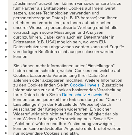
„Zustimmen“ auswählen, können wir sowie unsere bis zu
fünf Partner als Drittanbieter Cookies auf Ihrem Gerät
setzen, andere Technologien verwenden und
personenbezogene Daten [z. B. IP-Adresse] von Ihnen
Kurtaxe/Ökotaxe/Touristensteuer
erheben und verarbeiten, um Ihnen auf oder neben
unserer Webseite personalisierte Werbung und Inhalte
Raucherbereich
vorzuschlagen sowie Messungen und Analysen
Check-in Zeit ab 15:00 Uhr
durchzuführen. Dabei kann auch ein Datentransfer in
Drittstaaten [z.B. USA] möglich sein, wo vom EU-
Check-out Zeit bis 12:00 Uhr
Datenschutzniveau abgewichen werden kann und Zugriffe
Early Check-in: gegen Gebühr
von dortigen Behörden nicht ausgeschlossen werden
Late Check-out: gegen Gebühr, Anfrage &
können.
Reservierung notwendig
Sie können mehr Informationen unter "Einstellungen"
Rezeption: Sprachen: deutsch, englisch,
finden und entscheiden, welche Cookies und welche auf
Cookies basierende Verarbeitung Ihrer Daten Sie
französisch, russisch, Geldwechsel möglich,
ablehnen oder akzeptieren möchten. Weitere Information
Hotelsafe: gegen Gebühr
zu den Cookies finden Sie im
Cookie-Hinweis
. Zusätzliche
Informationen zur auf Cookies basierenden Verarbeitung
Gästebetreuung: Sprachen: deutsch, englisch,
Ihrer Daten finden Sie im
Datenschutz-Hinweis
. Sie
französisch
können zudem jederzeit Ihre Entscheidung über "Cookie-
Einstellungen" [in der Fußzeile der Webseite] durch
Lift
Ausschalten der Kategorien widerrufen. Ein solcher
Geldautomat in der Unterkunft
Widerruf wirkt sich nicht auf die Rechtmäßigkeit der bis
Gartenanlage, Sonnenterrasse
zum Widerruf erfolgten Verarbeitung aus. Soweit Sie
„Ablehnen“ wählen und Ihre Zustimmung verweigern,
Pools: 2
können keine individuellen Angebote unterbreitet werden,
Pool: Outdoor, flach abfallend, Liegen: gegen
nur notwendige Cookies sind aktiv.