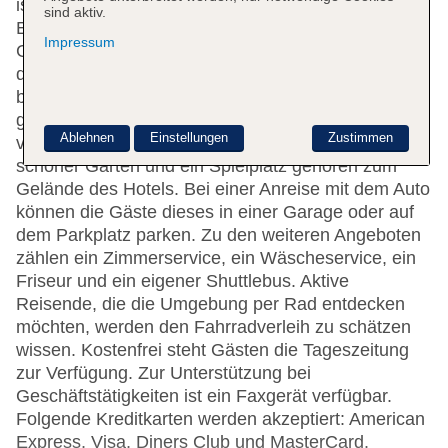
ist gerne bei allen Fragen behilflich. Zu den
sind aktiv.
Einrichtungen des Hauses gehören eine
Impressum
Gepäckaufbewahrung und ein Safe. WLAN ist in
den öffentlichen Bereichen verfügbar. Hilfestellung
bei der Buchung von Ausflügen wird am Tourdesk
geboten. Die Unterbringung verfügt über eine Reihe
Ablehnen
Einstellungen
Zustimmen
von behindertengerechten Annehmlichkeiten. Ein
schöner Garten und ein Spielplatz gehören zum
Gelände des Hotels. Bei einer Anreise mit dem Auto
können die Gäste dieses in einer Garage oder auf
dem Parkplatz parken. Zu den weiteren Angeboten
zählen ein Zimmerservice, ein Wäscheservice, ein
Friseur und ein eigener Shuttlebus. Aktive
Reisende, die die Umgebung per Rad entdecken
möchten, werden den Fahrradverleih zu schätzen
wissen. Kostenfrei steht Gästen die Tageszeitung
zur Verfügung. Zur Unterstützung bei
Geschäftstätigkeiten ist ein Faxgerät verfügbar.
Folgende Kreditkarten werden akzeptiert: American
Express, Visa, Diners Club und MasterCard.