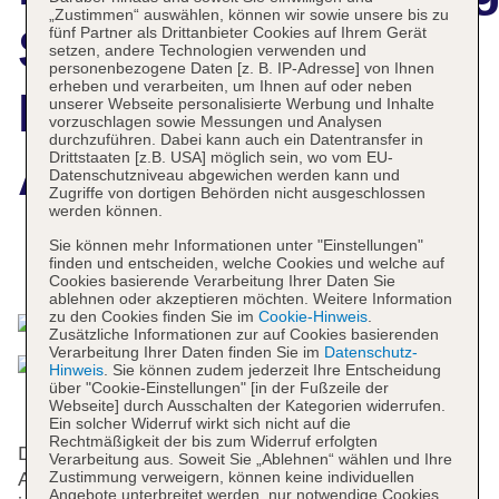
„Zustimmen“ auswählen, können wir sowie unsere bis zu
Soibelmanns
fünf Partner als Drittanbieter Cookies auf Ihrem Gerät
setzen, andere Technologien verwenden und
personenbezogene Daten [z. B. IP-Adresse] von Ihnen
erheben und verarbeiten, um Ihnen auf oder neben
Hotel Bad
unserer Webseite personalisierte Werbung und Inhalte
vorzuschlagen sowie Messungen und Analysen
durchzuführen. Dabei kann auch ein Datentransfer in
Alexandersbad
Drittstaaten [z.B. USA] möglich sein, wo vom EU-
Datenschutzniveau abgewichen werden kann und
Zugriffe von dortigen Behörden nicht ausgeschlossen
werden können.
Sie können mehr Informationen unter "Einstellungen"
finden und entscheiden, welche Cookies und welche auf
Das bietet Ihre Unterkunft
Cookies basierende Verarbeitung Ihrer Daten Sie
ablehnen oder akzeptieren möchten. Weitere Information
zu den Cookies finden Sie im
Cookie-Hinweis
.
Zusätzliche Informationen zur auf Cookies basierenden
Verarbeitung Ihrer Daten finden Sie im
Datenschutz-
Hinweis
. Sie können zudem jederzeit Ihre Entscheidung
über "Cookie-Einstellungen" [in der Fußzeile der
Webseite] durch Ausschalten der Kategorien widerrufen.
Ein solcher Widerruf wirkt sich nicht auf die
Rechtmäßigkeit der bis zum Widerruf erfolgten
Das Hotel bietet 116 Zimmer und verfügt über einen
Verarbeitung aus. Soweit Sie „Ablehnen“ wählen und Ihre
Zustimmung verweigern, können keine individuellen
Aufzug. Das freundliche Personal an der Rezeption
Angebote unterbreitet werden, nur notwendige Cookies