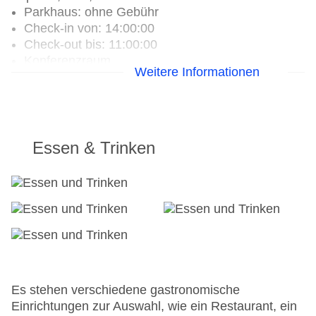
Parkhaus: ohne Gebühr
Check-in von: 14:00:00
Check-out bis: 11:00:00
Konferenzraum
Weitere Informationen
Garten
Hotelsafe: ohne Gebühr
WLAN/WiFi im Hotel: ohne Gebühr
Lift
Anzahl der Konferenzräume: 5
Essen & Trinken
Rezeption
Zimmerservice
Sonnenterrasse
Gesamtanzahl der Stockwerke: 5
Gesamtanzahl der Zimmer: 116
Pools:Beheizter Außenpool, Indoor Pool, Liegen
am Pool: ohne Gebühr
Zahlungsarten: American Express, Diners Club,
EC Maestro, Mastercard, Visa
Es stehen verschiedene gastronomische
Landeskategorie: 4 Sterne
Einrichtungen zur Auswahl, wie ein Restaurant, ein