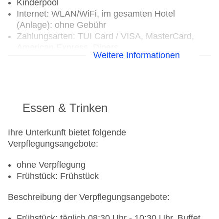
Kinderpool
Internet: WLAN/WiFi, im gesamten Hotel
(Anlage): ohne Gebühr
Zahlungsarten: TUI Card / VISA, MasterCard,
American Express, Diners
Weitere Informationen
Parkmöglichkeiten: Parkplatz (nach
Verfügbarkeit), bewacht: ab 9 EUR
Zimmer: 151, Appartements: 99, Studios: 52
Landeskategorie: 3 Sterne
Essen & Trinken
Ihre Unterkunft bietet folgende
Verpflegungsangebote:
ohne Verpflegung
Frühstück: Frühstück
Beschreibung der Verpflegungsangebote:
Frühstück: täglich 08:30 Uhr - 10:30 Uhr, Buffet