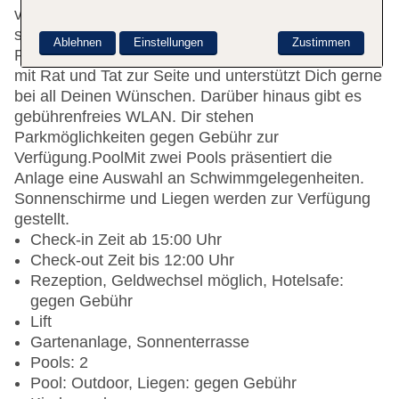
vollendet das Hotelanwesen. In der Anlage befinden
sich ein Café, wie auch eine Bar. Dazu gibt es ein
Ablehnen
Einstellungen
Zustimmen
Restaurant. An der Rezeption steht Dir das Team
mit Rat und Tat zur Seite und unterstützt Dich gerne
bei all Deinen Wünschen. Darüber hinaus gibt es
gebührenfreies WLAN. Dir stehen
Parkmöglichkeiten gegen Gebühr zur
Verfügung.
Pool
Mit zwei Pools präsentiert die
Anlage eine Auswahl an Schwimmgelegenheiten.
Sonnenschirme und Liegen werden zur Verfügung
gestellt.
Check-in Zeit ab 15:00 Uhr
Check-out Zeit bis 12:00 Uhr
Rezeption, Geldwechsel möglich, Hotelsafe:
gegen Gebühr
Lift
Gartenanlage, Sonnenterrasse
Pools: 2
Pool: Outdoor, Liegen: gegen Gebühr