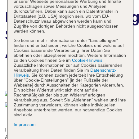
unserer Webseite personalisierte Werbung und Inhalte
vorzuschlagen sowie Messungen und Analysen
durchzuführen. Dabei kann auch ein Datentransfer in
Hotelbeschreibun
Drittstaaten [z.B. USA] möglich sein, wo vom EU-
Datenschutzniveau abgewichen werden kann und
Zugriffe von dortigen Behörden nicht ausgeschlossen
Sol Cala D'Or
werden können.
Sie können mehr Informationen unter "Einstellungen"
finden und entscheiden, welche Cookies und welche auf
Apts.
Cookies basierende Verarbeitung Ihrer Daten Sie
ablehnen oder akzeptieren möchten. Weitere Information
zu den Cookies finden Sie im
Cookie-Hinweis
.
Zusätzliche Informationen zur auf Cookies basierenden
Verarbeitung Ihrer Daten finden Sie im
Datenschutz-
Hinweis
. Sie können zudem jederzeit Ihre Entscheidung
Das bietet Ihre Unterkunft
über "Cookie-Einstellungen" [in der Fußzeile der
Webseite] durch Ausschalten der Kategorien widerrufen.
Ein solcher Widerruf wirkt sich nicht auf die
Rechtmäßigkeit der bis zum Widerruf erfolgten
Verarbeitung aus. Soweit Sie „Ablehnen“ wählen und Ihre
Zustimmung verweigern, können keine individuellen
Angebote unterbreitet werden, nur notwendige Cookies
sind aktiv.
Impressum
Im 3-Sterne-Hotel erwartet die Gäste eine schöne
Atmosphäre. Eine großartige Gartenanlage