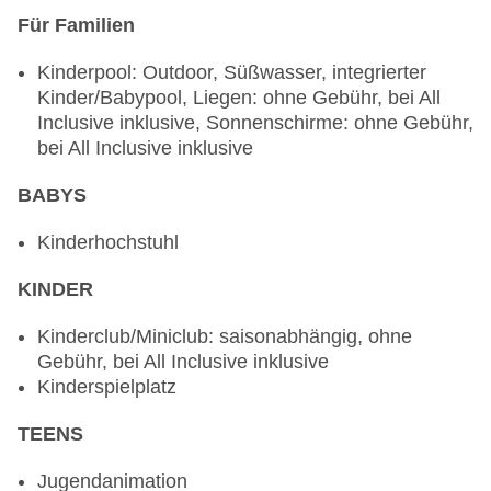
Showcooking, Reservierung nicht notwendig, bei
Für Familien
All Inclusive inklusive, klimatisierbar,
Kinderpool: Outdoor, Süßwasser, integrierter
Kinderhochstuhl
Kinder/Babypool, Liegen: ohne Gebühr, bei All
Bars & mehr: 2
Inclusive inklusive, Sonnenschirme: ohne Gebühr,
Poolbar Indoor „Pool Bar“: saisonabhängig
bei All Inclusive inklusive
Loungebar
BABYS
Kinderhochstuhl
KINDER
Kinderclub/Miniclub: saisonabhängig, ohne
Gebühr, bei All Inclusive inklusive
Kinderspielplatz
TEENS
Jugendanimation