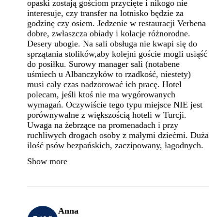
opaski zostają gościom przycięte i nikogo nie
interesuje, czy transfer na lotnisko będzie za
godzinę czy osiem. Jedzenie w restauracji Verbena
dobre, zwłaszcza obiady i kolacje różnorodne.
Desery ubogie. Na sali obsługa nie kwapi się do
sprzątania stolików,aby kolejni goście mogli usiąść
do posiłku. Surowy manager sali (notabene
uśmiech u Albanczyków to rzadkość, niestety)
musi cały czas nadzorować ich pracę. Hotel
polecam, jeśli ktoś nie ma wygórowanych
wymagań. Oczywiście tego typu miejsce NIE jest
porównywalne z większością hoteli w Turcji.
Uwaga na żebrzące na promenadach i przy
ruchliwych drogach osoby z małymi dziećmi. Duża
ilość psów bezpańskich, zaczipowany, łagodnych.
Show more
Anna