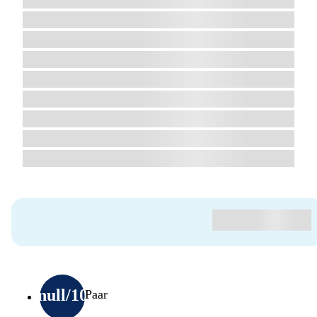
null
/10
Paar