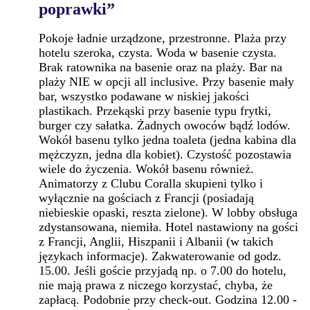
poprawki”
Pokoje ładnie urządzone, przestronne. Plaża przy
hotelu szeroka, czysta. Woda w basenie czysta.
Brak ratownika na basenie oraz na plaży. Bar na
plaży NIE w opcji all inclusive. Przy basenie mały
bar, wszystko podawane w niskiej jakości
plastikach. Przekąski przy basenie typu frytki,
burger czy sałatka. Żadnych owoców bądź lodów.
Wokół basenu tylko jedna toaleta (jedna kabina dla
mężczyzn, jedna dla kobiet). Czystość pozostawia
wiele do życzenia. Wokół basenu również.
Animatorzy z Clubu Coralla skupieni tylko i
wyłącznie na gościach z Francji (posiadają
niebieskie opaski, reszta zielone). W lobby obsługa
zdystansowana, niemiła. Hotel nastawiony na gości
z Francji, Anglii, Hiszpanii i Albanii (w takich
językach informacje). Zakwaterowanie od godz.
15.00. Jeśli goście przyjadą np. o 7.00 do hotelu,
nie mają prawa z niczego korzystać, chyba, że
zapłacą. Podobnie przy check-out. Godzina 12.00 -