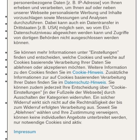
personenbezogene Daten [z. B. IP-Adresse] von Ihnen
erheben und verarbeiten, um Ihnen auf oder neben
unserer Webseite personalisierte Werbung und Inhalte
Mindestalter in der Unterkunft: 0 Jahre
vorzuschlagen sowie Messungen und Analysen
durchzuführen. Dabei kann auch ein Datentransfer in
Check-in Zeit ab 14:00 Uhr
Drittstaaten [z.B. USA] möglich sein, wo vom EU-
Check-out Zeit bis 11:00 Uhr
Datenschutzniveau abgewichen werden kann und Zugriffe
Late Check-out: gegen Gebühr, Barzahlung,
von dortigen Behörden nicht ausgeschlossen werden
können.
Anfrage & Reservierung notwendig
Rezeption: 24 Stunden, Sprachen: englisch
Sie können mehr Informationen unter "Einstellungen"
finden und entscheiden, welche Cookies und welche auf
Lift
Cookies basierende Verarbeitung Ihrer Daten Sie
Gartenanlage
ablehnen oder akzeptieren möchten. Weitere Information
zu den Cookies finden Sie im
Cookie-Hinweis
. Zusätzliche
Pools: 2
Informationen zur auf Cookies basierenden Verarbeitung
Pool „Main Pool“: saisonabhängig;
Ihrer Daten finden Sie im
Datenschutz-Hinweis
. Sie
können zudem jederzeit Ihre Entscheidung über "Cookie-
wetterabhängig, Outdoor, Süßwasser, Liegen:
Einstellungen" [in der Fußzeile der Webseite] durch
ohne Gebühr, Sonnenschirme: ohne Gebühr
Ausschalten der Kategorien widerrufen. Ein solcher
Kinderpool: Outdoor, Süßwasser, integrierter
Widerruf wirkt sich nicht auf die Rechtmäßigkeit der bis
zum Widerruf erfolgten Verarbeitung aus. Soweit Sie
Kinder/Babypool, Liegen: ohne Gebühr, bei All
„Ablehnen“ wählen und Ihre Zustimmung verweigern,
Inclusive inklusive, Sonnenschirme: ohne Gebühr,
können keine individuellen Angebote unterbreitet werden,
nur notwendige Cookies sind aktiv.
bei All Inclusive inklusive
Badetücher: gegen Kaution
Impressum
Minimarkt