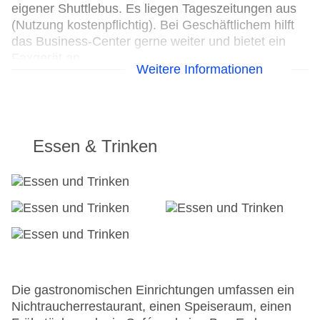
eigener Shuttlebus. Es liegen Tageszeitungen aus
(Nutzung kostenpflichtig). Bei Geschäftlichem hilft
das Business-Center gerne weiter und bietet ein
Faxgerät an.
Weitere Informationen
24h Rezeption
Check-in von: 15:00:00
Check-out bis: 12:00:00
Konferenzraum
Essen & Trinken
Hoteleröffnung: 1968
Hotelsafe
WLAN/WiFi im Hotel
Letzte umfassende Renovierung: 2009
Lift
Minimarkt
Anzahl der Konferenzräume: 1
Anzahl der Aufzüge: 2
Haustiere
Die gastronomischen Einrichtungen umfassen ein
Zimmerservice
Nichtraucherrestaurant, einen Speiseraum, einen
Gesamtanzahl der Stockwerke: 6