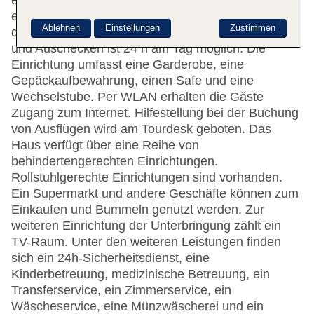
erreichbar sind. Rund um die Uhr steht den Gästen
englisch- und französischsprachiges Personal an
Ablehnen
Einstellungen
Zustimmen
der Rezeption mit Tat und Rat zur Seite, das Ein-
und Auschecken ist 24 h am Tag möglich. Die
Einrichtung umfasst eine Garderobe, eine
Gepäckaufbewahrung, einen Safe und eine
Wechselstube. Per WLAN erhalten die Gäste
Zugang zum Internet. Hilfestellung bei der Buchung
von Ausflügen wird am Tourdesk geboten. Das
Haus verfügt über eine Reihe von
behindertengerechten Einrichtungen.
Rollstuhlgerechte Einrichtungen sind vorhanden.
Ein Supermarkt und andere Geschäfte können zum
Einkaufen und Bummeln genutzt werden. Zur
weiteren Einrichtung der Unterbringung zählt ein
TV-Raum. Unter den weiteren Leistungen finden
sich ein 24h-Sicherheitsdienst, eine
Kinderbetreuung, medizinische Betreuung, ein
Transferservice, ein Zimmerservice, ein
Wäscheservice, eine Münzwäscherei und ein