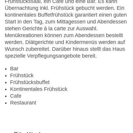
Frühstückssaal, ein Café und eine Bar. Es kann
Gesamtanzahl der Zimmer: 127
Übernachtung inkl. Frühstück gebucht werden. Ein
Zahlungsarten: American Express, Diners Club,
kontinentales Buffetfrühstück garantiert einen guten
Mastercard, Visa
Start in den Tag, zum Mittagessen und Abendessen
Landeskategorie: 3 Sterne
stehen Gerichte à la carte zur Auswahl.
Menükreationen können zum Abendessen bestellt
werden. Diätgerichte und Kindermenüs werden auf
Wunsch zubereitet. Darüber hinaus stellt das Haus
spezielle Verpflegungsangebote bereit.
Bar
Frühstück
Frühstücksbuffet
Kontinentales Frühstück
Cafe
Restaurant