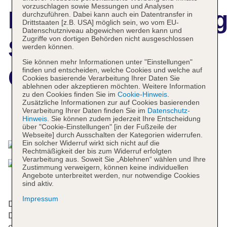
vorzuschlagen sowie Messungen und Analysen
Hotelbeschreibun
durchzuführen. Dabei kann auch ein Datentransfer in
Drittstaaten [z.B. USA] möglich sein, wo vom EU-
Datenschutzniveau abgewichen werden kann und
Zugriffe von dortigen Behörden nicht ausgeschlossen
Sonesta Hotel
werden können.
Sie können mehr Informationen unter "Einstellungen"
Cusco
finden und entscheiden, welche Cookies und welche auf
Cookies basierende Verarbeitung Ihrer Daten Sie
ablehnen oder akzeptieren möchten. Weitere Information
zu den Cookies finden Sie im
Cookie-Hinweis
.
Zusätzliche Informationen zur auf Cookies basierenden
Verarbeitung Ihrer Daten finden Sie im
Datenschutz-
Das bietet Ihre Unterkunft
Hinweis
. Sie können zudem jederzeit Ihre Entscheidung
über "Cookie-Einstellungen" [in der Fußzeile der
Webseite] durch Ausschalten der Kategorien widerrufen.
Ein solcher Widerruf wirkt sich nicht auf die
Rechtmäßigkeit der bis zum Widerruf erfolgten
Verarbeitung aus. Soweit Sie „Ablehnen“ wählen und Ihre
Zustimmung verweigern, können keine individuellen
Angebote unterbreitet werden, nur notwendige Cookies
sind aktiv.
Impressum
Das Hotel bietet 127 Zimmer, 30 Einzel- und 40
Doppelzimmer auf 6 Etagen, die mit 2 Aufzügen