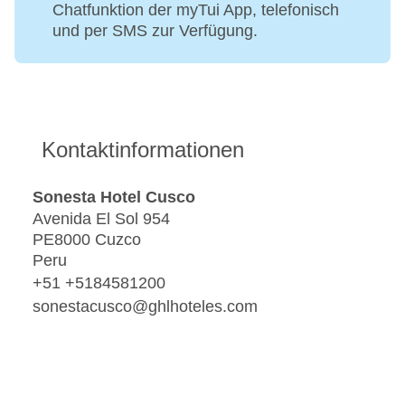
Chatfunktion der myTui App, telefonisch
und per SMS zur Verfügung.
Kontaktinformationen
Sonesta Hotel Cusco
Avenida El Sol 954
PE8000 Cuzco
Peru
+51 +5184581200
sonestacusco@ghlhoteles.com