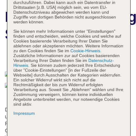
durchzuführen. Dabei kann auch ein Datentransfer in
Drittstaaten [z.B. USA] möglich sein, wo vom EU-
Hotelbeschreibun
Datenschutzniveau abgewichen werden kann und
Zugriffe von dortigen Behörden nicht ausgeschlossen
werden können.
South Pacific
Sie können mehr Informationen unter "Einstellungen"
finden und entscheiden, welche Cookies und welche auf
Cookies basierende Verarbeitung Ihrer Daten Sie
ablehnen oder akzeptieren möchten. Weitere Information
zu den Cookies finden Sie im
Cookie-Hinweis
.
Zusätzliche Informationen zur auf Cookies basierenden
Das bietet Ihre Unterkunft
Verarbeitung Ihrer Daten finden Sie im
Datenschutz-
Hinweis
. Sie können zudem jederzeit Ihre Entscheidung
über "Cookie-Einstellungen" [in der Fußzeile der
Webseite] durch Ausschalten der Kategorien widerrufen.
Ein solcher Widerruf wirkt sich nicht auf die
Rechtmäßigkeit der bis zum Widerruf erfolgten
Verarbeitung aus. Soweit Sie „Ablehnen“ wählen und Ihre
Zustimmung verweigern, können keine individuellen
Angebote unterbreitet werden, nur notwendige Cookies
sind aktiv.
Das Hotel mit 3 Aufzügen verfügt über 299 Zimmer
Impressum
und 24 Suiten. Das freundliche Personal an der
Rezeption ist gerne bei allen Fragen behilflich. Eine
Gepäckaufbewahrung, ein Safe und eine