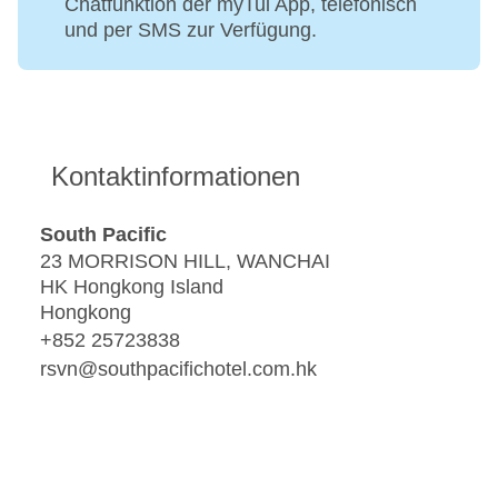
Chatfunktion der myTui App, telefonisch
und per SMS zur Verfügung.
Kontaktinformationen
South Pacific
23 MORRISON HILL, WANCHAI
HK Hongkong Island
Hongkong
+852 25723838
rsvn@southpacifichotel.com.hk