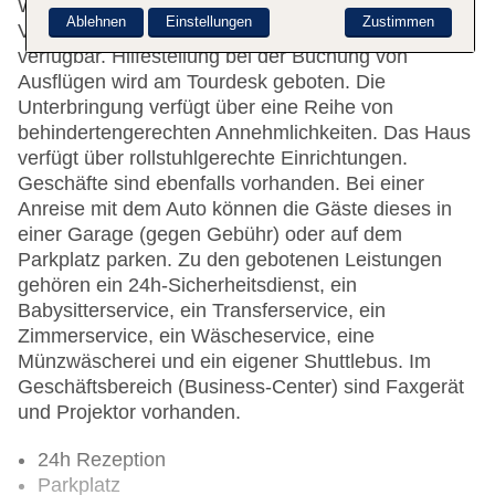
Wechselstube stehen als Serviceleistungen zur
Ablehnen
Einstellungen
Zustimmen
Verfügung. WLAN ist in den öffentlichen Bereichen
verfügbar. Hilfestellung bei der Buchung von
Ausflügen wird am Tourdesk geboten. Die
Unterbringung verfügt über eine Reihe von
behindertengerechten Annehmlichkeiten. Das Haus
verfügt über rollstuhlgerechte Einrichtungen.
Geschäfte sind ebenfalls vorhanden. Bei einer
Anreise mit dem Auto können die Gäste dieses in
einer Garage (gegen Gebühr) oder auf dem
Parkplatz parken. Zu den gebotenen Leistungen
gehören ein 24h-Sicherheitsdienst, ein
Babysitterservice, ein Transferservice, ein
Zimmerservice, ein Wäscheservice, eine
Münzwäscherei und ein eigener Shuttlebus. Im
Geschäftsbereich (Business-Center) sind Faxgerät
und Projektor vorhanden.
24h Rezeption
Parkplatz