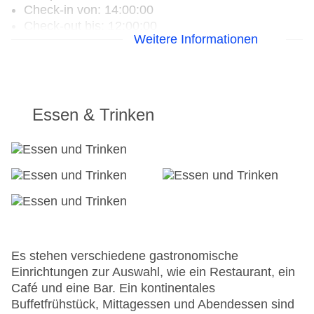
Check-in von: 14:00:00
Check-out bis: 12:00:00
Weitere Informationen
Konferenzraum
Garage: gegen Gebühr
Hoteleröffnung: 1992
Hotelsafe
WLAN/WiFi im Hotel
Essen & Trinken
Letzte umfassende Renovierung: 2020
Lift
Anzahl der Konferenzräume: 1
Anzahl der Aufzüge: 3
Haustiere
Zimmerservice
Gesamtanzahl der Stockwerke: 28
Gesamtanzahl der Zimmer: 299
Zahlungsarten: American Express, Mastercard,
Es stehen verschiedene gastronomische
Visa
Einrichtungen zur Auswahl, wie ein Restaurant, ein
Landeskategorie: 4 Sterne
Café und eine Bar. Ein kontinentales
Buffetfrühstück, Mittagessen und Abendessen sind