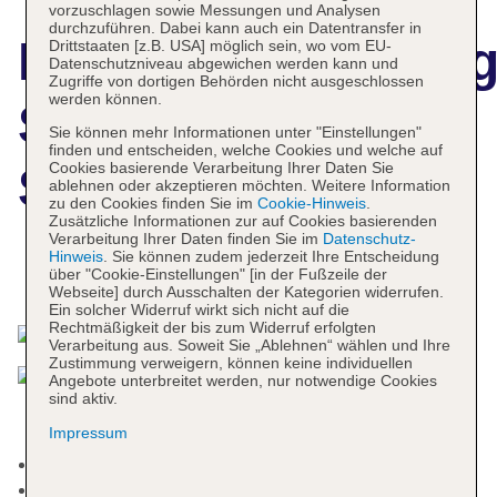
vorzuschlagen sowie Messungen und Analysen
durchzuführen. Dabei kann auch ein Datentransfer in
Hotelbeschreibun
Drittstaaten [z.B. USA] möglich sein, wo vom EU-
Datenschutzniveau abgewichen werden kann und
Zugriffe von dortigen Behörden nicht ausgeschlossen
werden können.
Splendid Hotel &
Sie können mehr Informationen unter "Einstellungen"
finden und entscheiden, welche Cookies und welche auf
Cookies basierende Verarbeitung Ihrer Daten Sie
Spa
ablehnen oder akzeptieren möchten. Weitere Information
zu den Cookies finden Sie im
Cookie-Hinweis
.
Zusätzliche Informationen zur auf Cookies basierenden
Verarbeitung Ihrer Daten finden Sie im
Datenschutz-
Hinweis
. Sie können zudem jederzeit Ihre Entscheidung
über "Cookie-Einstellungen" [in der Fußzeile der
Das bietet Ihre Unterkunft
Webseite] durch Ausschalten der Kategorien widerrufen.
Ein solcher Widerruf wirkt sich nicht auf die
Rechtmäßigkeit der bis zum Widerruf erfolgten
Verarbeitung aus. Soweit Sie „Ablehnen“ wählen und Ihre
Zustimmung verweigern, können keine individuellen
Angebote unterbreitet werden, nur notwendige Cookies
sind aktiv.
Impressum
Check-in Zeit ab 16:00 Uhr
Check-out Zeit bis 11:00 Uhr