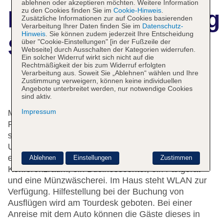
ablehnen oder akzeptieren möchten. Weitere Information
Hotelbeschreibun
zu den Cookies finden Sie im
Cookie-Hinweis
.
Zusätzliche Informationen zur auf Cookies basierenden
Verarbeitung Ihrer Daten finden Sie im
Datenschutz-
Hinweis
. Sie können zudem jederzeit Ihre Entscheidung
Split Apartments
über "Cookie-Einstellungen" [in der Fußzeile der
Webseite] durch Ausschalten der Kategorien widerrufen.
Ein solcher Widerruf wirkt sich nicht auf die
Rechtmäßigkeit der bis zum Widerruf erfolgten
Verarbeitung aus. Soweit Sie „Ablehnen“ wählen und Ihre
Zustimmung verweigern, können keine individuellen
Das bietet Ihre Unterkunft
Angebote unterbreitet werden, nur notwendige Cookies
sind aktiv.
Impressum
Mehrsprachiges Personal (Englisch, Deutsch,
Französisch) an der Rezeption im Empfangsbereich
steht zur Seite beim Ein- und Auschecken. Die
Unterbringung bietet eine Gepäckaufbewahrung,
einen Transferservice, einen Wäscheservice, einen
Ablehnen
Einstellungen
Zustimmen
Konferenzraum, ein Businesscenter, ein Faxgerät
und eine Münzwäscherei. Im Haus steht WLAN zur
Verfügung. Hilfestellung bei der Buchung von
Ausflügen wird am Tourdesk geboten. Bei einer
Anreise mit dem Auto können die Gäste dieses in