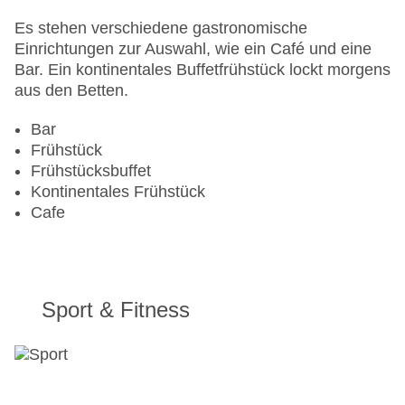
Gesamtanzahl der Zimmer: 120
Pools:Indoor Pool, Outdoor Pool, Liegen am Pool
Es stehen verschiedene gastronomische
Landeskategorie: 3 Sterne
Einrichtungen zur Auswahl, wie ein Café und eine
Bar. Ein kontinentales Buffetfrühstück lockt morgens
aus den Betten.
Bar
Frühstück
Frühstücksbuffet
Kontinentales Frühstück
Cafe
Sport & Fitness