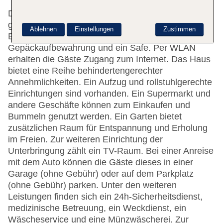
Das freundliche Personal an der Rezeption ist
gerne bei allen Fragen behilflich. Zu den
Ablehnen
Einstellungen
Zustimmen
Einrichtungen des Hotels gehören eine
Gepäckaufbewahrung und ein Safe. Per WLAN
erhalten die Gäste Zugang zum Internet. Das Haus
bietet eine Reihe behindertengerechter
Annehmlichkeiten. Ein Aufzug und rollstuhlgerechte
Einrichtungen sind vorhanden. Ein Supermarkt und
andere Geschäfte können zum Einkaufen und
Bummeln genutzt werden. Ein Garten bietet
zusätzlichen Raum für Entspannung und Erholung
im Freien. Zur weiteren Einrichtung der
Unterbringung zählt ein TV-Raum. Bei einer Anreise
mit dem Auto können die Gäste dieses in einer
Garage (ohne Gebühr) oder auf dem Parkplatz
(ohne Gebühr) parken. Unter den weiteren
Leistungen finden sich ein 24h-Sicherheitsdienst,
medizinische Betreuung, ein Weckdienst, ein
Wäscheservice und eine Münzwäscherei. Zur