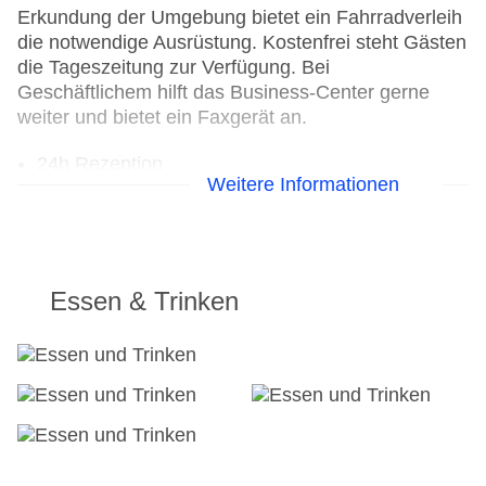
Erkundung der Umgebung bietet ein Fahrradverleih
die notwendige Ausrüstung. Kostenfrei steht Gästen
die Tageszeitung zur Verfügung. Bei
Geschäftlichem hilft das Business-Center gerne
weiter und bietet ein Faxgerät an.
24h Rezeption
Weitere Informationen
Parkplatz
Check-in von: 15:00:00
Check-out bis: 11:00:00
Konferenzraum
Garage
Essen & Trinken
Garten: ohne Gebühr
Hotelsafe
WLAN/WiFi im Hotel
Lift
Minimarkt
Anzahl der Aufzüge: 1
Haustiere