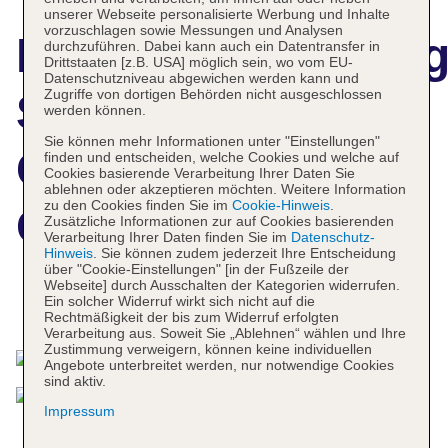
unserer Webseite personalisierte Werbung und Inhalte
vorzuschlagen sowie Messungen und Analysen
Hotelbeschreibun
durchzuführen. Dabei kann auch ein Datentransfer in
Drittstaaten [z.B. USA] möglich sein, wo vom EU-
Datenschutzniveau abgewichen werden kann und
SpringHill Suites
Zugriffe von dortigen Behörden nicht ausgeschlossen
werden können.
Sie können mehr Informationen unter "Einstellungen"
Carle Place
finden und entscheiden, welche Cookies und welche auf
Cookies basierende Verarbeitung Ihrer Daten Sie
ablehnen oder akzeptieren möchten. Weitere Information
zu den Cookies finden Sie im
Cookie-Hinweis
.
Garden City
Zusätzliche Informationen zur auf Cookies basierenden
Verarbeitung Ihrer Daten finden Sie im
Datenschutz-
Hinweis
. Sie können zudem jederzeit Ihre Entscheidung
über "Cookie-Einstellungen" [in der Fußzeile der
Webseite] durch Ausschalten der Kategorien widerrufen.
Ein solcher Widerruf wirkt sich nicht auf die
Das bietet Ihre Unterkunft
Rechtmäßigkeit der bis zum Widerruf erfolgten
Verarbeitung aus. Soweit Sie „Ablehnen“ wählen und Ihre
Zustimmung verweigern, können keine individuellen
Angebote unterbreitet werden, nur notwendige Cookies
sind aktiv.
Impressum