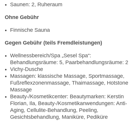
Saunen: 2, Ruheraum
Afternoon Tea (15:00–16:00 Uhr, 1-mal pro
Aufenthalt, pro Zimmer)
Ohne Gebühr
Zugang zu à-la-carte Restaurants (inkl.
Seyshima)
Finnische Sauna
Tägliche Auffüllung der Minibar
Shisha im Kouler Kreol (19:00–22:00 Uhr, 1-mal
Gegen Gebühr (teils Fremdleistungen)
pro Aufenthalt, pro Zimmer)
Frühstück am Strand (1-mal pro Aufenthalt, pro
Wellnessbereich/Spa „Sesel Spa“:
Person)
Behandlungsräume: 5, Paarbehandlungsräume: 2
Unbegrenzter Sekt während des Abendessens
Vichy-Dusche
Massagen: klassische Massage, Sportmassage,
Zusätzlich ab mindestens 7 Nächten Aufenthalt:
Fußreflexzonenmassage, Thaimassage, Hotstone
Massage
Spa-Behandlung (60 Minuten, pro Person, ab 12
Beauty-/Kosmetikcenter: Beautymarken: Kerstin
Jahren, pro Aufenthalt)
Florian, Ila, Beauty-/Kosmetikanwendungen: Anti-
Kostenloser Wäscheservice (bis zu 16 Teile, pro
Aging, Cellulite-Behandlung, Peeling,
Aufenthalt, pro Zimmer)
Gesichtsbehandlung, Maniküre, Pediküre
Besonderes Abendessen am Strand (pro
Aufenthalt, pro Person)