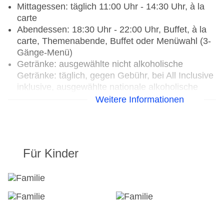
Mittagessen: täglich 11:00 Uhr - 14:30 Uhr, à la
carte
Abendessen: 18:30 Uhr - 22:00 Uhr, Buffet, à la
carte, Themenabende, Buffet oder Menüwahl (3-
Gänge-Menü)
Getränke: ausgewählte nicht alkoholische
Getränke: täglich, gegen Gebühr, bei All Inclusive
inklusive, ausgewählte nationale alkoholische
Getränke: täglich, gegen Gebühr, bei All Inclusive
Weitere Informationen
inklusive, ausgewählte internationale alkoholische
Getränke: täglich, gegen Gebühr, bei All Inclusive
inklusive, ausgewählte Tischgetränke zu den
Mahlzeiten: gegen Gebühr, bei All Inclusive
Für Kinder
inklusive
Candlelightdinner: täglich, Anfrage &
Reservierung notwendig, gegen Gebühr,
Menüwahl
Galadinner: Anfrage & Reservierung notwendig,
gegen Gebühr, Buffet