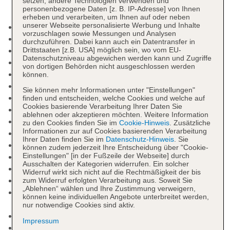
setzen, andere Technologien verwenden und
personenbezogene Daten [z. B. IP-Adresse] von Ihnen
erheben und verarbeiten, um Ihnen auf oder neben
unserer Webseite personalisierte Werbung und Inhalte
Check-in Zeit ab 15:00 Uhr
vorzuschlagen sowie Messungen und Analysen
Check-out Zeit bis 11:00 Uhr
durchzuführen. Dabei kann auch ein Datentransfer in
Early Check-in
Drittstaaten [z.B. USA] möglich sein, wo vom EU-
Datenschutzniveau abgewichen werden kann und Zugriffe
Late Check-out
von dortigen Behörden nicht ausgeschlossen werden
Rezeption, Geldwechsel möglich, Hotelsafe
können.
Gästebetreuung
Sie können mehr Informationen unter "Einstellungen"
Lift
finden und entscheiden, welche Cookies und welche auf
Cookies basierende Verarbeitung Ihrer Daten Sie
Gemeinschaftslounge/TV-Bereich
ablehnen oder akzeptieren möchten. Weitere Information
Gartenanlage
zu den Cookies finden Sie im
Cookie-Hinweis
. Zusätzliche
Informationen zur auf Cookies basierenden Verarbeitung
Pools: 2
Ihrer Daten finden Sie im
Datenschutz-Hinweis
. Sie
Pool: Outdoor, Liegen, Sonnenschirme
können zudem jederzeit Ihre Entscheidung über "Cookie-
Einstellungen" [in der Fußzeile der Webseite] durch
Kinderpool: Outdoor, Liegen, Sonnenschirme
Ausschalten der Kategorien widerrufen. Ein solcher
Badetücher
Widerruf wirkt sich nicht auf die Rechtmäßigkeit der bis
Boutique, Friseur
zum Widerruf erfolgten Verarbeitung aus. Soweit Sie
„Ablehnen“ wählen und Ihre Zustimmung verweigern,
Internet: WLAN/WiFi, im gesamten Hotel
können keine individuellen Angebote unterbreitet werden,
(Anlage): ohne Gebühr
nur notwendige Cookies sind aktiv.
Wäscheservice: gegen Gebühr
Impressum
Concierge Service, Gepäckservice