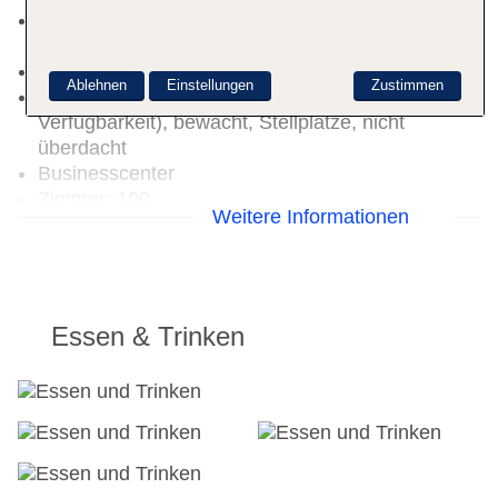
Zahlungsarten: TUI Card / VISA, MasterCard,
American Express
Haustiere nicht erlaubt
Ablehnen
Einstellungen
Zustimmen
Parkmöglichkeiten: Parkplatz (nach
Verfügbarkeit), bewacht, Stellplätze, nicht
überdacht
Businesscenter
Zimmer: 100
Weitere Informationen
Landeskategorie: 5 Sterne
Essen & Trinken