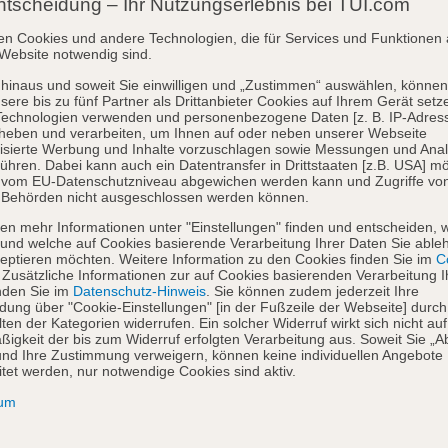
ntscheidung – Ihr Nutzungserlebnis bei TUI.com
en Cookies und andere Technologien, die für Services und Funktionen 
Website notwendig sind.
hinaus und soweit Sie einwilligen und „Zustimmen“ auswählen, können
sere bis zu fünf Partner als Drittanbieter Cookies auf Ihrem Gerät setz
Technologien verwenden und personenbezogene Daten [z. B. IP-Adres
heben und verarbeiten, um Ihnen auf oder neben unserer Webseite
isierte Werbung und Inhalte vorzuschlagen sowie Messungen und Ana
ühren. Dabei kann auch ein Datentransfer in Drittstaaten [z.B. USA] mö
o vom EU-Datenschutzniveau abgewichen werden kann und Zugriffe vo
 Behörden nicht ausgeschlossen werden können.
en mehr Informationen unter "Einstellungen" finden und entscheiden, 
und welche auf Cookies basierende Verarbeitung Ihrer Daten Sie able
eptieren möchten. Weitere Information zu den Cookies finden Sie im
Co
. Zusätzliche Informationen zur auf Cookies basierenden Verarbeitung I
nden Sie im
Datenschutz-Hinweis
. Sie können zudem jederzeit Ihre
dung über "Cookie-Einstellungen" [in der Fußzeile der Webseite] durch
ten der Kategorien widerrufen. Ein solcher Widerruf wirkt sich nicht auf
igkeit der bis zum Widerruf erfolgten Verarbeitung aus. Soweit Sie „A
nd Ihre Zustimmung verweigern, können keine individuellen Angebote
itet werden, nur notwendige Cookies sind aktiv.
sum