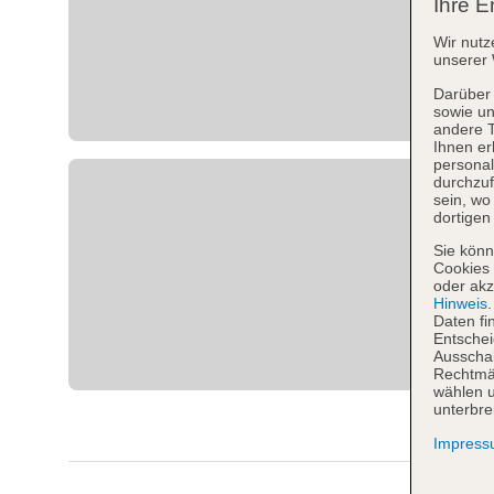
Ihre E
Wir nutz
unserer 
Darüber 
sowie un
andere 
Ihnen er
personal
durchzuf
sein, w
dortigen
Sie könn
Cookies 
oder akz
Hinweis
Daten fi
Entschei
Ausschal
Rechtmäß
wählen u
unterbre
Impres