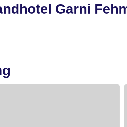
andhotel Garni Feh
ng