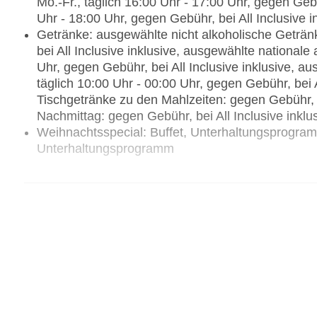
Mo.-Fr., täglich 16:00 Uhr - 17:00 Uhr, gegen Gebüh
Uhr - 18:00 Uhr, gegen Gebühr, bei All Inclusive i
Getränke: ausgewählte nicht alkoholische Getränk
bei All Inclusive inklusive, ausgewählte nationale
Uhr, gegen Gebühr, bei All Inclusive inklusive, a
täglich 10:00 Uhr - 00:00 Uhr, gegen Gebühr, bei A
Tischgetränke zu den Mahlzeiten: gegen Gebühr, b
Nachmittag: gegen Gebühr, bei All Inclusive inklu
Weihnachtsspecial: Buffet, Unterhaltungsprogramm
Unterhaltungsprogramm
Hauptrestaurant: Küche: international, spanisch, 
Reservierung notwendig, lactosefreie Gerichte: 
vegetarische Gerichte: ohne Gebühr, Anfrage & 
Gebühr, bei All Inclusive inklusive, Anfrage & Re
Anfrage & Reservierung nicht notwendig, ohne Gebü
Dezember, täglich 08:00 Uhr - 10:30 Uhr, 13:00 U
klimatisierbar, mit Terrasse, Kinderhochstuhl, 
Bars & mehr: 2
Lobbybar „Taste“: Januar - Dezember, täglich 10: