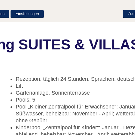
nen
Einstellungen
Zus
ng SUITES & VILLA
Rezeption: täglich 24 Stunden, Sprachen: deutsch
Lift
Gartenanlage, Sonnenterrasse
Pools: 5
Pool „Kleiner Zentralpool für Erwachsene“: Janu
Süßwasser, beheizbar: November - April; wetter
ohne Gebühr
Kinderpool „Zentralpool für Kinder“: Januar - De
abfallend, beheizbar: November - April; wettera