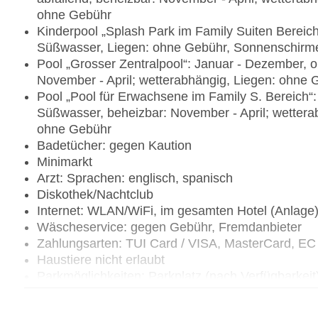
ohne Gebühr
Kinderpool „Splash Park im Family Suiten Bereic
Süßwasser, Liegen: ohne Gebühr, Sonnenschirm
Pool „Grosser Zentralpool“: Januar - Dezember, 
November - April; wetterabhängig, Liegen: ohne
Pool „Pool für Erwachsene im Family S. Bereich“
Süßwasser, beheizbar: November - April; wetter
ohne Gebühr
Badetücher: gegen Kaution
Minimarkt
Arzt: Sprachen: englisch, spanisch
Diskothek/Nachtclub
Internet: WLAN/WiFi, im gesamten Hotel (Anlage
Wäscheservice: gegen Gebühr, Fremdanbieter
Zahlungsarten: TUI Card / VISA, MasterCard, EC
Haustiere nicht erlaubt
Parkmöglichkeiten: Parkplatz (nach Verfügbarkei
Zimmer: 233
Landeskategorie: 4 Sterne