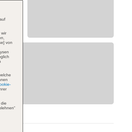
auf
 wir
en,
se] von
lysen
glich
n
welche
hnen
okie-
hrer
 die
blehnen“