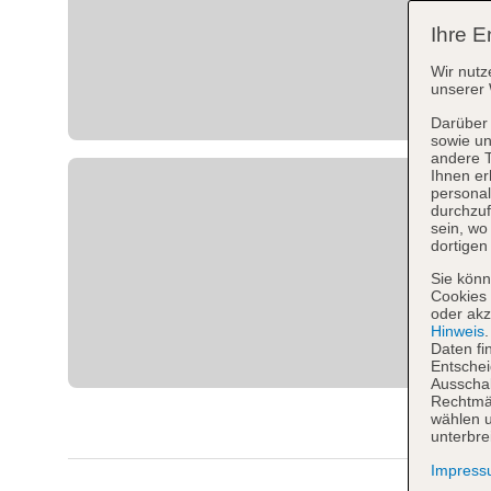
Ihre E
Wir nutz
unserer 
Darüber 
sowie un
andere 
Ihnen er
personal
durchzuf
sein, w
dortigen
Sie könn
Cookies 
oder akz
Hinweis
Daten fi
Entschei
Ausschal
Rechtmäß
wählen u
unterbre
Impres