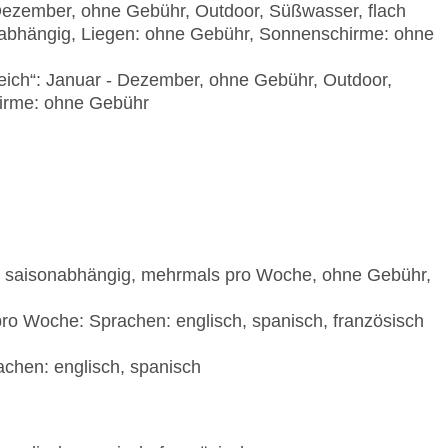
- Dezember, ohne Gebühr, Outdoor, Süßwasser, flach
Fremdanbieter
erabhängig, Liegen: ohne Gebühr, Sonnenschirme: ohne
Poolbar Outdoor „Pool Bar "The Village"“: Januar 
gegen Gebühr, bei All Inclusive inklusive
eich“: Januar - Dezember, ohne Gebühr, Outdoor,
irme: ohne Gebühr
re, saisonabhängig, mehrmals pro Woche, ohne Gebühr,
ro Woche: Sprachen: englisch, spanisch, französisch
achen: englisch, spanisch