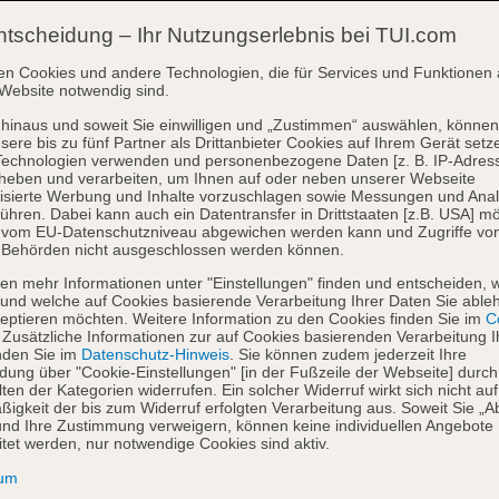
ntscheidung – Ihr Nutzungserlebnis bei TUI.com
en Cookies und andere Technologien, die für Services und Funktionen 
Website notwendig sind.
hinaus und soweit Sie einwilligen und „Zustimmen“ auswählen, können
sere bis zu fünf Partner als Drittanbieter Cookies auf Ihrem Gerät setz
Technologien verwenden und personenbezogene Daten [z. B. IP-Adres
heben und verarbeiten, um Ihnen auf oder neben unserer Webseite
isierte Werbung und Inhalte vorzuschlagen sowie Messungen und Ana
ühren. Dabei kann auch ein Datentransfer in Drittstaaten [z.B. USA] mö
o vom EU-Datenschutzniveau abgewichen werden kann und Zugriffe vo
 Behörden nicht ausgeschlossen werden können.
en mehr Informationen unter "Einstellungen" finden und entscheiden, 
und welche auf Cookies basierende Verarbeitung Ihrer Daten Sie able
eptieren möchten. Weitere Information zu den Cookies finden Sie im
Co
. Zusätzliche Informationen zur auf Cookies basierenden Verarbeitung I
nden Sie im
Datenschutz-Hinweis
. Sie können zudem jederzeit Ihre
dung über "Cookie-Einstellungen" [in der Fußzeile der Webseite] durch
ten der Kategorien widerrufen. Ein solcher Widerruf wirkt sich nicht auf
igkeit der bis zum Widerruf erfolgten Verarbeitung aus. Soweit Sie „A
nd Ihre Zustimmung verweigern, können keine individuellen Angebote
itet werden, nur notwendige Cookies sind aktiv.
sum