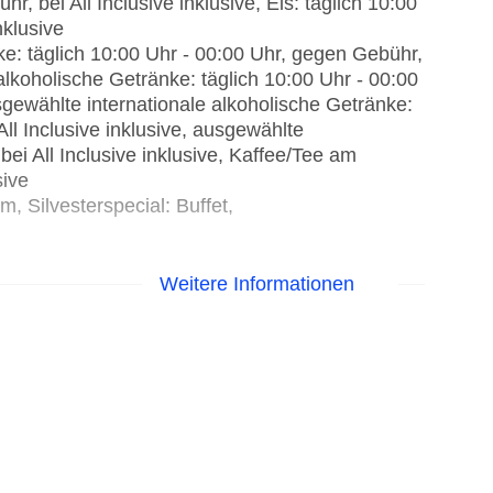
r, bei All Inclusive inklusive, Eis: täglich 10:00
nklusive
e: täglich 10:00 Uhr - 00:00 Uhr, gegen Gebühr,
 alkoholische Getränke: täglich 10:00 Uhr - 00:00
usgewählte internationale alkoholische Getränke:
ll Inclusive inklusive, ausgewählte
ei All Inclusive inklusive, Kaffee/Tee am
sive
, Silvesterspecial: Buffet,
glutenfreie Gerichte: ohne Gebühr, Anfrage &
Weitere Informationen
ohne Gebühr, Anfrage & Reservierung notwendig,
Reservierung notwendig, vegane Gerichte: ohne
servierung notwendig, Buffet, Showcooking,
hr, bei All Inclusive inklusive, Januar -
hr - 15:00 Uhr und 18:30 Uhr - 22:00 Uhr,
angemessene Kleidung erwünscht
30 Uhr - 23:00 Uhr, gegen Gebühr,