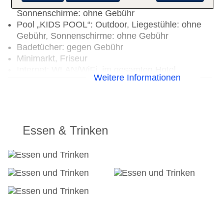
Kinder/Babypool, Liegestühle: ohne Gebühr,
Sonnenschirme: ohne Gebühr
Pool „KIDS POOL“: Outdoor, Liegestühle: ohne
Gebühr, Sonnenschirme: ohne Gebühr
Badetücher: gegen Gebühr
Minimarkt, Friseur
Internet: WLAN/WiFi, im gesamten Hotel
Weitere Informationen
(Anlage): gegen Gebühr
Zahlungsarten: TUI Card / VISA, MasterCard
Gebäudeanzahl: 6, Etagen: 4, Zimmer: 155,
Appartements: 155
Landeskategorie: 3 Sterne
Essen & Trinken