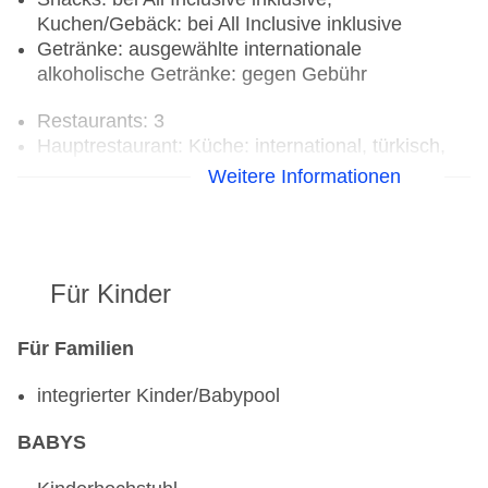
Kuchen/Gebäck: bei All Inclusive inklusive
Getränke: ausgewählte internationale
alkoholische Getränke: gegen Gebühr
Restaurants: 3
Hauptrestaurant: Küche: international, türkisch,
Buffet, Kinderhochstuhl, angemessene Kleidung
Weitere Informationen
erwünscht
Restaurant: Küche: international, türkisch, ohne
Gebühr, bei All Inclusive inklusive
Spezialitätenrestaurant „A la carte“: Küche:
Für Kinder
asiatisch, international, mexikanisch, türkisch,
Fisch/Meeresfrüchte, gegen Gebühr, Barzahlung
Poolbar Outdoor: gegen Gebühr
Für Familien
integrierter Kinder/Babypool
BABYS