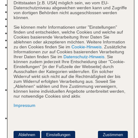
Drittstaaten [z.B. USA] möglich sein, wo vom EU-
Check-in Zeit ab 14:00 Uhr
Datenschutzniveau abgewichen werden kann und Zugriffe
Check-out Zeit bis 12:00 Uhr
von dortigen Behörden nicht ausgeschlossen werden
können.
Late Check-out: gegen Gebühr
Rezeption, Geldwechsel möglich
Sie können mehr Informationen unter "Einstellungen"
finden und entscheiden, welche Cookies und welche auf
Gartenanlage
Cookies basierende Verarbeitung Ihrer Daten Sie
Pools: 5
ablehnen oder akzeptieren möchten. Weitere Information
Pool „SLIDE POOL“: Outdoor, Anzahl
zu den Cookies finden Sie im
Cookie-Hinweis
. Zusätzliche
Informationen zur auf Cookies basierenden Verarbeitung
Wasserrutschen: 2, Sonnenschirme: ohne
Ihrer Daten finden Sie im
Datenschutz-Hinweis
. Sie
Gebühr
können zudem jederzeit Ihre Entscheidung über "Cookie-
Einstellungen" [in der Fußzeile der Webseite] durch
Pool „MAIN POOL“: Outdoor, Süßwasser,
Ausschalten der Kategorien widerrufen. Ein solcher
Liegestühle: ohne Gebühr, Sonnenschirme: ohne
Widerruf wirkt sich nicht auf die Rechtmäßigkeit der bis
zum Widerruf erfolgten Verarbeitung aus. Soweit Sie
Gebühr
„Ablehnen“ wählen und Ihre Zustimmung verweigern,
Pool „OUTDOOR HEATED“: Outdoor,
können keine individuellen Angebote unterbreitet werden,
nur notwendige Cookies sind aktiv.
Süßwasser, beheizbar: saisonabhängig;
wetterabhängig, Liegestühle: ohne Gebühr,
Impressum
Sonnenschirme: ohne Gebühr
Pool „KIDS WITH SLIDE“: Outdoor, Süßwasser,
Anzahl Wasserrutschen: 1, saisonabhängig;
wetterabhängig, ohne Gebühr, integrierter
Ablehnen
Einstellungen
Zustimmen