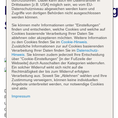
durchzuführen. Dabei kann auch ein Datentransfer in
Drittstaaten [z.B. USA] möglich sein, wo vom EU-
Hotelbeschreibun
Datenschutzniveau abgewichen werden kann und
Zugriffe von dortigen Behörden nicht ausgeschlossen
werden können.
Sunlife
Sie können mehr Informationen unter "Einstellungen"
finden und entscheiden, welche Cookies und welche auf
Cookies basierende Verarbeitung Ihrer Daten Sie
ablehnen oder akzeptieren möchten. Weitere Information
zu den Cookies finden Sie im
Cookie-Hinweis
.
Zusätzliche Informationen zur auf Cookies basierenden
Das bietet Ihre Unterkunft
Verarbeitung Ihrer Daten finden Sie im
Datenschutz-
Hinweis
. Sie können zudem jederzeit Ihre Entscheidung
über "Cookie-Einstellungen" [in der Fußzeile der
Webseite] durch Ausschalten der Kategorien widerrufen.
Ein solcher Widerruf wirkt sich nicht auf die
Rechtmäßigkeit der bis zum Widerruf erfolgten
Verarbeitung aus. Soweit Sie „Ablehnen“ wählen und Ihre
Zustimmung verweigern, können keine individuellen
Angebote unterbreitet werden, nur notwendige Cookies
sind aktiv.
Dieses Hotel verfügt über einen Aufzug und eine
Impressum
Rezeption. Eine Gepäckaufbewahrung, ein Safe
und ein Getränkeautomat gehören zur Einrichtung
des Hauses. WLAN ist in den öffentlichen
Bereichen verfügbar. Geschäfte sind ebenfalls