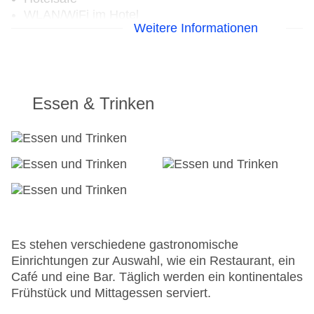
WLAN/WiFi im Hotel
Weitere Informationen
Lift
Anzahl der Konferenzräume: 1
Anzahl der Aufzüge: 1
Gesamtanzahl der Stockwerke: 9
Gesamtanzahl der Zimmer: 63
Essen & Trinken
Zahlungsarten: American Express, Diners Club,
Mastercard, Visa
Landeskategorie: 3 Sterne
Es stehen verschiedene gastronomische
Einrichtungen zur Auswahl, wie ein Restaurant, ein
Café und eine Bar. Täglich werden ein kontinentales
Frühstück und Mittagessen serviert.