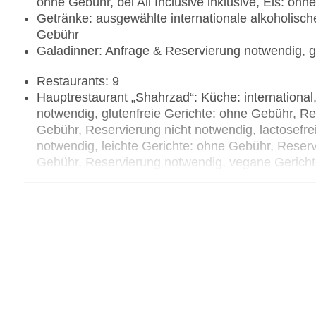
ohne Gebühr, bei All Inclusive inklusive, Eis: ohne
Getränke: ausgewählte internationale alkoholisch
Gebühr
Galadinner: Anfrage & Reservierung notwendig, 
Restaurants: 9
Hauptrestaurant „Shahrzad“: Küche: internationa
notwendig, glutenfreie Gerichte: ohne Gebühr, Re
Gebühr, Reservierung nicht notwendig, lactosefr
notwendig, leichte Gerichte: ohne Gebühr, Reser
Gebühr, Reservierung notwendig, vegane Gericht
Buffet, Showcooking, Reservierung nicht notwen
- 10:30 Uhr, 12:30 Uhr - 14:30 Uhr, 13:00 Uhr - 1
Essenszeiten am Abend, klimatisierbar, mit Ter
Spezialitätenrestaurant „Basilico Italian Restauran
notwendig, ohne Gebühr, Januar - Dezember, kli
Spezialitätenrestaurant „Manzoku Asian Restaurant
Showcooking, Reservierung notwendig, ohne Gebü
klimatisierbar, angemessene Kleidung erwünscht
Spezialitätenrestaurant „Elia Mediterranean Resta