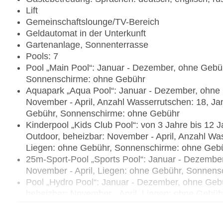
Lift
Gemeinschaftslounge/TV-Bereich
Geldautomat in der Unterkunft
Gartenanlage, Sonnenterrasse
Pools: 7
Pool „Main Pool“: Januar - Dezember, ohne Gebü
Sonnenschirme: ohne Gebühr
Aquapark „Aqua Pool“: Januar - Dezember, ohne 
November - April, Anzahl Wasserrutschen: 18, J
Gebühr, Sonnenschirme: ohne Gebühr
Kinderpool „Kids Club Pool“: von 3 Jahre bis 12
Outdoor, beheizbar: November - April, Anzahl Was
Liegen: ohne Gebühr, Sonnenschirme: ohne Geb
25m-Sport-Pool „Sports Pool“: Januar - Dezembe
November - April, Liegen: ohne Gebühr, Sonnen
Pool „Hydro Pool“: Januar - Dezember, ohne Gebü
beheizbar: November - April, Liegen: ohne Gebü
Pool „Family Pool“: Januar - Dezember, ohne Geb
beheizbar: November - April, Liegen: ohne Gebü