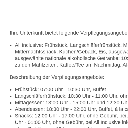
Kinderpool „Kids Family Pool“: Januar - Dezembe
November - April, Anzahl Wasserrutschen: 3, Ja
Badetücher: ohne Gebühr
Souvenirshop, Ladenzeile, Minimarkt, Juwelier, Fr
Arzt: Sprachen: deutsch, englisch, russisch
Ihre Unterkunft bietet folgende Verpflegungsangebo
Diskothek/Nachtclub: ab 18 Jahre, Amphitheater
Internet: WLAN/WiFi, im gesamten Hotel (Anlage
All inclusive: Frühstück, Langschläferfrühstück,
Wäscheservice: gegen Gebühr, Barzahlung
Mitternachtssnack, Kuchen/Gebäck, Eis, ausgewäh
Concierge Service
ausgewählte nationale alkoholische Getränke: 10
Zahlungsarten: TUI Card / VISA, MasterCard, Am
zu den Mahlzeiten, Kaffee/Tee am Nachmittag, AI
Haustiere nicht erlaubt
Parkmöglichkeiten: Parkplatz (nach Verfügbarkeit
Beschreibung der Verpflegungsangebote:
überdacht: ohne Gebühr, Valet Parking: ohne Ge
Businesscenter: gegen Gebühr, Barzahlung, Spra
Frühstück: 07:00 Uhr - 10:30 Uhr, Buffet
Tagungseinrichtungen: Konferenzräume: 1, klimat
Langschläferfrühstück: 10:30 Uhr - 11:00 Uhr, o
Tagungsequipment: gegen Gebühr, Coffee Break
Mittagessen: 13:00 Uhr - 15:00 Uhr und 12:30 Uhr
Gebäudeanzahl: 14, Etagen: 3, Zimmer: 465
Abendessen: 18:30 Uhr - 22:00 Uhr, Buffet, à la
Landeskategorie: 5 Sterne
Snacks: 12:00 Uhr - 17:00 Uhr, ohne Gebühr, bei A
Uhr - 01:00 Uhr, ohne Gebühr, bei All Inclusive i