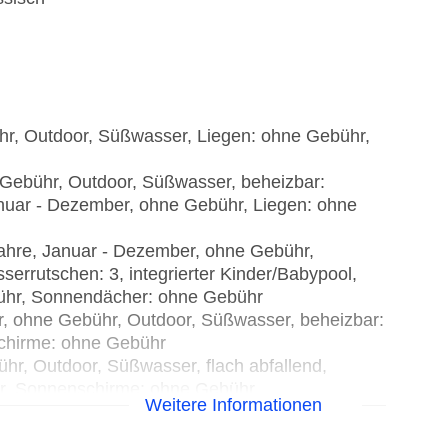
hr, Outdoor, Süßwasser, Liegen: ohne Gebühr,
Gebühr, Outdoor, Süßwasser, beheizbar:
anuar - Dezember, ohne Gebühr, Liegen: ohne
 Jahre, Januar - Dezember, ohne Gebühr,
serrutschen: 3, integrierter Kinder/Babypool,
ühr, Sonnendächer: ohne Gebühr
r, ohne Gebühr, Outdoor, Süßwasser, beheizbar:
schirme: ohne Gebühr
hr, Outdoor, Süßwasser, flach abfallend,
hr, Sonnenschirme: ohne Gebühr
Weitere Informationen
ühr, Outdoor, Süßwasser, flach abfallend,
hr, Sonnenschirme: ohne Gebühr