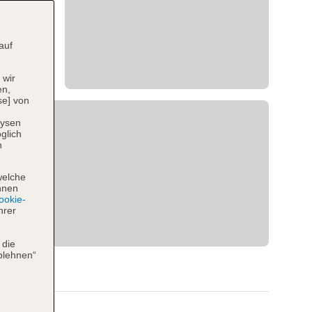
auf
 wir
en,
se] von
lysen
glich
n
welche
hnen
okie-
hrer
 die
blehnen“