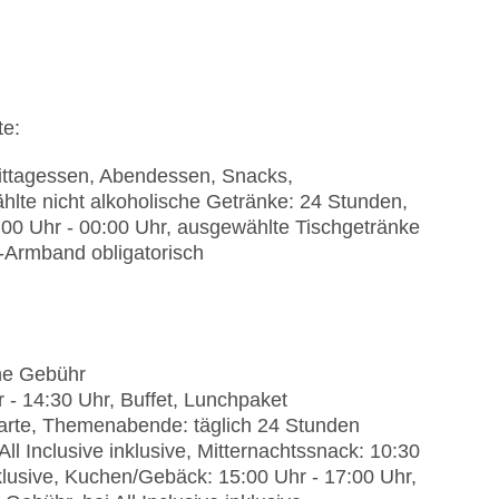
r, ohne Gebühr, Outdoor, Süßwasser, beheizbar:
nuar - Dezember, ohne Gebühr
iseur
te:
): ohne Gebühr
 Mittagessen, Abendessen, Snacks,
lte nicht alkoholische Getränke: 24 Stunden,
:00 Uhr - 00:00 Uhr, ausgewählte Tischgetränke
erican Express, Diners
-Armband obligatorisch
), unbewacht: gegen Gebühr, Stellplätze,
bühr
chen: englisch
isierte Tagungsräume, Tageslicht,
hne Gebühr
s: gegen Gebühr
 - 14:30 Uhr, Buffet, Lunchpaket
 carte, Themenabende: täglich 24 Stunden
ll Inclusive inklusive, Mitternachtssnack: 10:30
nklusive, Kuchen/Gebäck: 15:00 Uhr - 17:00 Uhr,