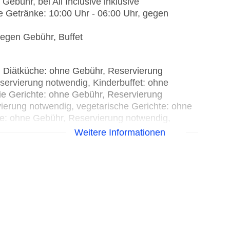
 Gebühr, bei All Inclusive inklusive
e Getränke: 10:00 Uhr - 06:00 Uhr, gegen
gegen Gebühr, Buffet
l, Diätküche: ohne Gebühr, Reservierung
servierung notwendig, Kinderbuffet: ohne
eie Gerichte: ohne Gebühr, Reservierung
vierung notwendig, vegetarische Gerichte: ohne
e: ohne Gebühr, Reservierung notwendig,
dig, ohne Gebühr, Januar - Dezember, 07:00 Uhr
Weitere Informationen
5:00 Uhr und 18:30 Uhr - 22:00 Uhr, zwei
rasse, angemessene Kleidung erwünscht
t“: Küche: italienisch, à la carte, Reservierung
matisierbar, angemessene Kleidung erwünscht
“: Küche: asiatisch, Teppanyaki, à la carte,
hr, Januar - Dezember, 18:30 Uhr - 22:00 Uhr,
urant“: Küche: mediterran, à la carte,