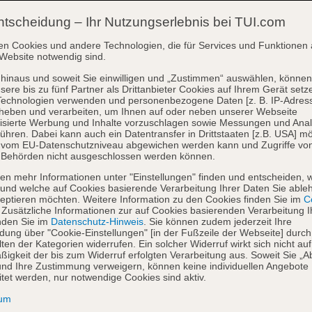
ntscheidung – Ihr Nutzungserlebnis bei TUI.com
en Cookies und andere Technologien, die für Services und Funktionen 
Website notwendig sind.
hinaus und soweit Sie einwilligen und „Zustimmen“ auswählen, können
sere bis zu fünf Partner als Drittanbieter Cookies auf Ihrem Gerät setz
Technologien verwenden und personenbezogene Daten [z. B. IP-Adres
heben und verarbeiten, um Ihnen auf oder neben unserer Webseite
isierte Werbung und Inhalte vorzuschlagen sowie Messungen und Ana
ühren. Dabei kann auch ein Datentransfer in Drittstaaten [z.B. USA] mö
o vom EU-Datenschutzniveau abgewichen werden kann und Zugriffe vo
 Behörden nicht ausgeschlossen werden können.
en mehr Informationen unter "Einstellungen" finden und entscheiden, 
und welche auf Cookies basierende Verarbeitung Ihrer Daten Sie able
eptieren möchten. Weitere Information zu den Cookies finden Sie im
Co
. Zusätzliche Informationen zur auf Cookies basierenden Verarbeitung I
nden Sie im
Datenschutz-Hinweis
. Sie können zudem jederzeit Ihre
dung über "Cookie-Einstellungen" [in der Fußzeile der Webseite] durch
ten der Kategorien widerrufen. Ein solcher Widerruf wirkt sich nicht auf
igkeit der bis zum Widerruf erfolgten Verarbeitung aus. Soweit Sie „A
nd Ihre Zustimmung verweigern, können keine individuellen Angebote
itet werden, nur notwendige Cookies sind aktiv.
sum