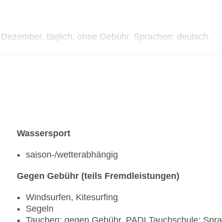
Reservierung notwendig, gegen Gebühr, Barzahlu
mit Terrasse, am Strand, Raucherbereich, ange
Bars & mehr: 10
Lobbybar „Sun Ray Lobby Bar“: Januar - Dezemb
- Dezember, täglich, ohne Gebühr, Sprachen: deutsch,
Loungebar „The Hub Lobby Bar 16+“: ab 16 Jahre
ohne Gebühr
Januar - Dezember, täglich, Sprachen: deutsch, englisch
Strandbar „Chiringuito Beach Bar“: Januar - Dez
Snack Bar „Splash Bar“: Januar - Dezember, 10:
Swim up Bar „Island Bar“: Januar - Dezember, 10
Poolbar Outdoor „Aqua Bar“: Januar - Dezember,
Poolbar Outdoor „Family Pool Bar“: Januar - Dez
Pub „Victoria Pub 18+“: ab 16 Jahre, Januar - D
Wassersport
Bar „Aquarius Club 18+“: ab 18 Jahre, Januar - 
Café „Sultana Shisha Cafe“: Januar - Dezember, 
saison-/wetterabhängig
Gegen Gebühr (teils Fremdleistungen)
Windsurfen, Kitesurfing
Segeln
Tauchen: gegen Gebühr, PADI Tauchschule: Sprac