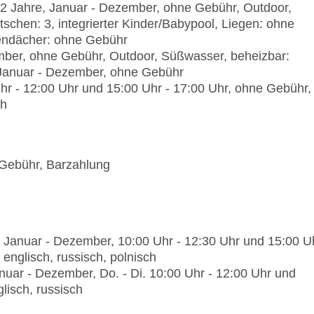
 12 Jahre, Januar - Dezember, ohne Gebühr, Outdoor,
Reservierung notwendig, ohne Gebühr, Januar - 
schen: 3, integrierter Kinder/Babypool, Liegen: ohne
Kleidung erwünscht
endächer: ohne Gebühr
Spezialitätenrestaurant „Frida Mexican Restauran
ember, ohne Gebühr, Outdoor, Süßwasser, beheizbar:
notwendig, ohne Gebühr, Januar - Dezember, 18:3
 Januar - Dezember, ohne Gebühr
Kleidung erwünscht
hr - 12:00 Uhr und 15:00 Uhr - 17:00 Uhr, ohne Gebühr,
Spezialitätenrestaurant „Chimichurri Steak House R
ch
Reservierung notwendig, ohne Gebühr, Januar - De
am Pool, angemessene Kleidung erwünscht
Spezialitätenrestaurant „Roots Diet & Light Rest
nicht notwendig, glutenfreie Gerichte: ohne Gebüh
 Gebühr, Barzahlung
Gerichte: ohne Gebühr, Reservierung nicht notwen
Reservierung nicht notwendig, vegetarische Geri
notwendig, vegane Gerichte: ohne Gebühr, Reservi
Reservierung notwendig, ohne Gebühr, Januar - De
angemessene Kleidung erwünscht
e, Januar - Dezember, 10:00 Uhr - 12:30 Uhr und 15:00 U
Spezialitätenrestaurant „The Beduin Restaurant“: K
englisch, russisch, polnisch
Anfrage & Reservierung notwendig, ohne Gebühr
nuar - Dezember, Do. - Di. 10:00 Uhr - 12:00 Uhr und
18:30 Uhr - 22:00 Uhr, Raucherbereich, angeme
lisch, russisch
Gourmetrestaurant „Felucca Restaurant“: Küche: F