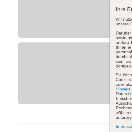
Ihre E
Wir nutz
unserer 
Darüber 
sowie un
andere 
Ihnen er
personal
durchzuf
sein, w
dortigen
Sie könn
Cookies 
oder akz
Hinweis
Daten fi
Entschei
Ausschal
Rechtmäß
wählen u
unterbre
Impres