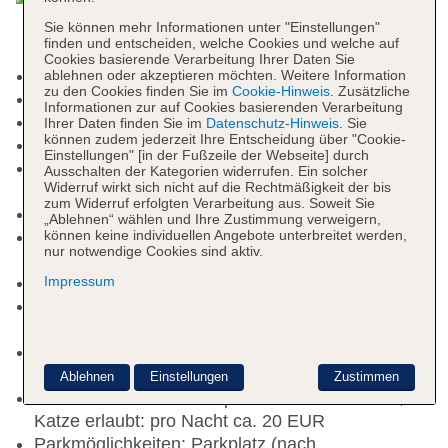
Sie können mehr Informationen unter "Einstellungen"
finden und entscheiden, welche Cookies und welche auf
Cookies basierende Verarbeitung Ihrer Daten Sie
Kurtaxe/Ökotaxe/Touristensteuer zahlbar vor Ort
ablehnen oder akzeptieren möchten. Weitere Information
zu den Cookies finden Sie im
Cookie-Hinweis
. Zusätzliche
Nichtraucherhotel
Informationen zur auf Cookies basierenden Verarbeitung
Check-in Zeit ab 15:00 Uhr
Ihrer Daten finden Sie im
Datenschutz-Hinweis
. Sie
können zudem jederzeit Ihre Entscheidung über "Cookie-
Check-out Zeit bis 12:00 Uhr
Einstellungen" [in der Fußzeile der Webseite] durch
Early Check-in: gegen Gebühr, Anfrage &
Ausschalten der Kategorien widerrufen. Ein solcher
Widerruf wirkt sich nicht auf die Rechtmäßigkeit der bis
Reservierung notwendig
zum Widerruf erfolgten Verarbeitung aus. Soweit Sie
Hoteleröffnung: 2019
„Ablehnen“ wählen und Ihre Zustimmung verweigern,
können keine individuellen Angebote unterbreitet werden,
Rezeption: täglich 24 Stunden, Sprachen:
nur notwendige Cookies sind aktiv.
deutsch, englisch, Hotelsafe: ohne Gebühr
Lift
Impressum
Internet: WLAN/WiFi, im gesamten Hotel
(Anlage): ohne Gebühr
Zahlungsarten: TUI Card / VISA, MasterCard,
American Express, Diners, EC Karte/Maestro
Ablehnen
Einstellungen
Zustimmen
Haustier: Hund erlaubt: pro Nacht ca. 20 EUR,
Katze erlaubt: pro Nacht ca. 20 EUR
Parkmöglichkeiten: Parkplatz (nach