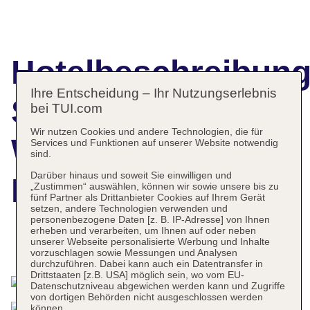
Hotelbeschreibun
Ihre Entscheidung – Ihr Nutzungserlebnis
Super 8 by
bei TUI.com
Wir nutzen Cookies und andere Technologien, die für
Wyndham
Services und Funktionen auf unserer Website notwendig
sind.
Darüber hinaus und soweit Sie einwilligen und
Dresden
„Zustimmen“ auswählen, können wir sowie unsere bis zu
fünf Partner als Drittanbieter Cookies auf Ihrem Gerät
setzen, andere Technologien verwenden und
personenbezogene Daten [z. B. IP-Adresse] von Ihnen
erheben und verarbeiten, um Ihnen auf oder neben
unserer Webseite personalisierte Werbung und Inhalte
Das bietet Ihre Unterkunft
vorzuschlagen sowie Messungen und Analysen
durchzuführen. Dabei kann auch ein Datentransfer in
Drittstaaten [z.B. USA] möglich sein, wo vom EU-
Datenschutzniveau abgewichen werden kann und Zugriffe
von dortigen Behörden nicht ausgeschlossen werden
können.